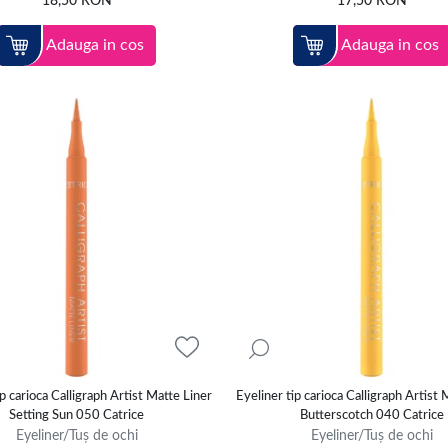
18,50
RON
17,50
RON
Adauga in cos
Adauga in cos
ip carioca Calligraph Artist Matte Liner
Eyeliner tip carioca Calligraph Artist 
Setting Sun 050 Catrice
Butterscotch 040 Catrice
Eyeliner/Tuș de ochi
Eyeliner/Tuș de ochi