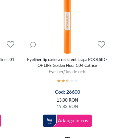
iner, 01
Eyeliner tip carioca rezistent la apa POOLSIDE
OF LIFE Golden Hour C04 Catrice
Eyeliner/Tuș de ochi
Cod: 26600
13,00
RON
19,83
RON
Adauga in cos