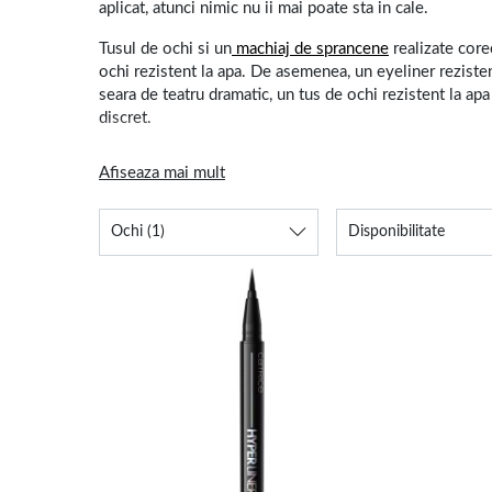
aplicat, atunci nimic nu ii mai poate sta in cale.
Tusul de ochi si un
machiaj de sprancene
realizate corec
ochi rezistent la apa. De asemenea, un eyeliner rezistent
seara de teatru dramatic, un tus de ochi rezistent la apa
discret.
Tus de ochi – cu o linie trasa
Afiseaza mai mult
Eyeliner-ul lichid iti permite o libertate mare in ceea ce
Ochi
(1)
Disponibilitate
Important este sa gasesti un eyeliner pentru ochi cu o fo
Daca preferi un tus de ochi carioca, atunci arunca o pr
de ochi lichid, gel, sau sub forma de carioca. Pe langa tu
delicate.