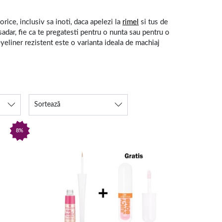
rice, inclusiv sa inoti, daca apelezi la
rimel
si tus de
Asadar, fie ca te pregatesti pentru o nunta sau pentru o
eyeliner rezistent este o varianta ideala de machiaj
yeliner carioca te va ajuta la capitolul precizie.
Sortează
a pe care doresti sa o folosesti.
001cosmetice.ro, unde vei gasi diverse variante de tus
8%
asand linia cu un
dermatograf
si folosind
gene false