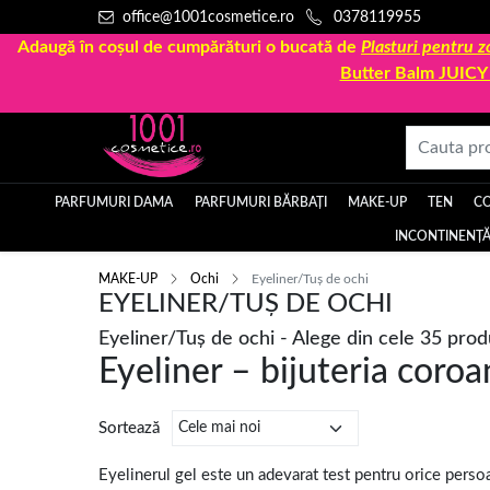
office@1001cosmetice.ro
0378119955
Adaugă în coșul de cumpărături o bucată de
Plasturi pentru
Butter Balm JUIC
PARFUMURI DAMA
PARFUMURI BĂRBAȚI
MAKE-UP
TEN
C
INCONTINENȚĂ
MAKE-UP
Ochi
Eyeliner/Tuș de ochi
EYELINER/TUȘ DE OCHI
Eyeliner/Tuș de ochi - Alege din cele 35 pro
Eyeliner – bijuteria coroa
Sortează
Eyelinerul gel este un adevarat test pentru orice perso