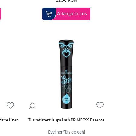
12,50
RON
Adauga in cos
Matte Liner
Tus rezistent la apa Lash PRINCESS Essence
Eyeliner/Tuș de ochi