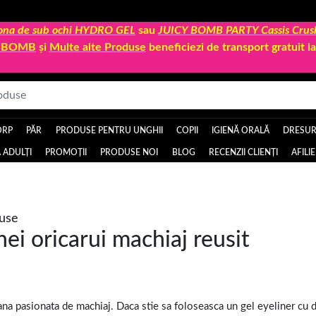
 zona de sub ochi HYDRO GEL
sau
JUICY BOMB PARTY Cassis Crus
Y BOMB
și
Multe alte Produse
beneficiezi de transport gratuit 
ORP
PĂR
PRODUSE PENTRU UNGHII
COPII
IGIENĂ ORALĂ
DRESURI
 ADULȚI
PROMOȚII
PRODUSE NOI
BLOG
RECENZII CLIENȚI
AFILI
duse
nei oricarui machiaj reusit
ana pasionata de machiaj. Daca stie sa foloseasca un gel eyeliner cu d