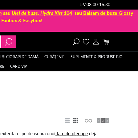
L-V 08:00-16:30
h
sau
Ulei de buze, Hydra Kiss
104
sau
Balsam de buze Glossy
la Fanbox & Easybox!
 ȘI CIORAPI DE DAMĂ
CURĂȚENIE
SUPLIMENTE & PRODUSE BIO
ERE
CARD VIP
exteritate, pe deasupra unui
fard de pleoape
deja