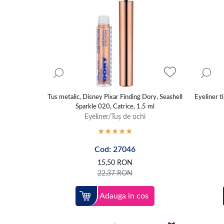
Tus metalic, Disney Pixar Finding Dory, Seashell
Eyeliner t
Sparkle 020, Catrice, 1.5 ml
Eyeliner/Tuș de ochi
Cod: 27046
15,50
RON
22,37
RON
Adauga in cos