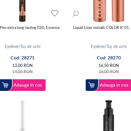
 Pen extra long-lasting 020, Essence
Liquid Liner metalic COLOR it! 01,
Eyeliner/Tuș de ochi
Eyeliner/Tuș de ochi
Cod: 28271
Cod: 28270
13,00
RON
16,50
RON
14,00
RON
18,00
RON
Adauga in cos
Adauga in cos