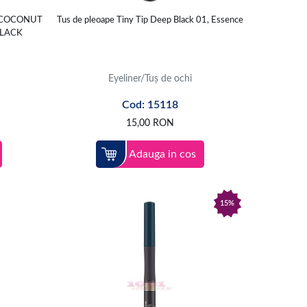
H COCONUT
Tus de pleoape Tiny Tip Deep Black 01, Essence
BLACK
Eyeliner/Tuș de ochi
Cod: 15118
15,00
RON
Adauga in cos
15%