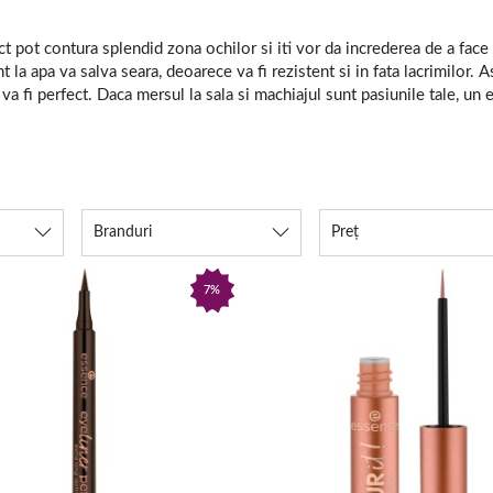
t pot contura splendid zona ochilor si iti vor da increderea de a face o
 la apa va salva seara, deoarece va fi rezistent si in fata lacrimilor. 
 va fi perfect. Daca mersul la sala si machiajul sunt pasiunile tale, un 
ta perfect, poti cuceri lumea
 priveste cantitatea de tus pentru ochi pe care o aplici, in timp ce un e
Branduri
Preț
rmula care sa fie potrivita pentru tine, stilul tau de machiaj si tehnic
ivire conturata asupra produselor de eyeliner disponibile online, pe 1
7%
sul de ochi, vei putea incerca si un nou stil de machiaj, mai subtil, tr