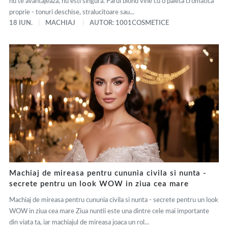
nu te avantajeaza, nu esti singura. Parul blond vine cu o paleta cromatica
proprie - tonuri deschise, stralucitoare sau...
18 IUN.
MACHIAJ
AUTOR: 1001COSMETICE
Machiaj de mireasa pentru cununia civila si nunta -
secrete pentru un look WOW in ziua cea mare
Machiaj de mireasa pentru cununia civila si nunta - secrete pentru un look
WOW in ziua cea mare Ziua nuntii este una dintre cele mai importante
din viata ta, iar machiajul de mireasa joaca un rol...