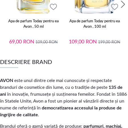
Apa de parfum Today pentru ea
Apa de parfum Today pentru ea
Avon , 50 ml
Avon , 100 ml
69,00
RON
109,00
RON
109,00
RON
199,00
RON
DESCRIERE BRAND
AVON
este unul dintre cele mai cunoscute și respectate
branduri de cosmetice din lume, cu o tradiție de peste
135 de
ani
în inovație, frumusețe și susținerea femeilor. Fondat în 1886
în Statele Unite, Avon a fost un pionier al vânzării directe și un
nume de referință în
democratizarea accesului la produse de
îngrijire de calitate
.
Brandul oferă o gamă variată de produse:
parfumuri, machiaj,