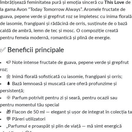
Îmbrățișează feminitatea pură și emoția sinceră cu
This Love
de
la gama Avon “Today Tomorrow Always”. Aromele fructate de
guava, pepene verde și grepfrut roz se împletesc cu inima florală
de iasomie, frangipani și rădăcină de orris, susținute de o bază
caldă de ambră, lemn de tec și mosc. O compoziție creată
pentru femeia modernă, romantică și plină de energie.
✅ Beneficii principale
🍉 Note intense fructate de guava, pepene verde și grepfrut
roz;
🌼 Inimă florală sofisticată cu iasomie, frangipani și orris;
🌲 Bază lemnoasă și muscată care oferă profunzime și
persistență;
🌞 Parfum potrivit pentru zi și seară, pentru ocazii sau
pentru momentul tău special
🎁 Flacon de 50 ml — elegant și ușor de integrat în colecția ta
💬 Păreri utilizatori
„Parfumul e proaspăt și plin de viață — mă simt energică