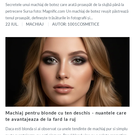
Secretele unui machiaj de botez care arată proaspăt de la slujbă până la
petrecere Sursa foto: Magnific.com Un machiaj de botez reușit păstrează
tenul proaspăt, definește trăsăturile în fotografii și...
22 IUL.
MACHIAJ
AUTOR: 1001COSMETICE
Machiaj pentru blonde cu ten deschis - nuantele care
te avantajeaza de la fard la ruj
Daca esti blonda si ai observat ca unele tendinte de machiaj pur si simplu