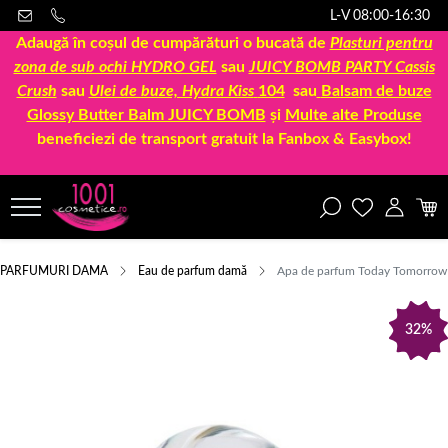
L-V 08:00-16:30
Adaugă în coșul de cumpărături o bucată de
Plasturi pentru
zona de sub ochi HYDRO GEL
sau
JUICY BOMB PARTY Cassis
Crush
sau
Ulei de buze, Hydra Kiss
104
sau
Balsam de buze
Glossy Butter Balm JUICY BOMB
și
Multe alte Produse
beneficiezi de transport gratuit la Fanbox & Easybox!
PARFUMURI DAMA
Eau de parfum damă
Apa de parfum Today Tomorrow 
32%