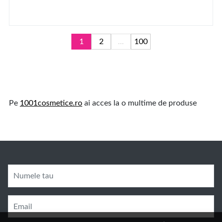
1
2
...
100
Pe
1001cosmetice.ro
ai acces la o multime de produse
Numele tau
Email