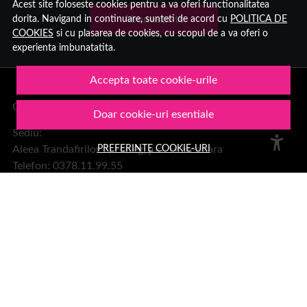
Acest site foloseste cookies pentru a va oferi functionalitatea
dorita. Navigand in continuare, sunteti de acord cu
POLITICA DE
Aboneaza-te
COOKIES
si cu plasarea de cookies, cu scopul de a va oferi o
experienta imbunatatita.
Accepta toate cookie-urile
Group Hara SRL
Doar cookie-uri esentiale
Sediu:
PREFERINTE COOKIE-URI
Aleea Trandafirilor 2, Hateg, jud. Hunedoara
Telefon: 0378.11.99.55
Email:
office@1001cosmetice.ro
DESPRE NOI
Despre noi
Formular retur