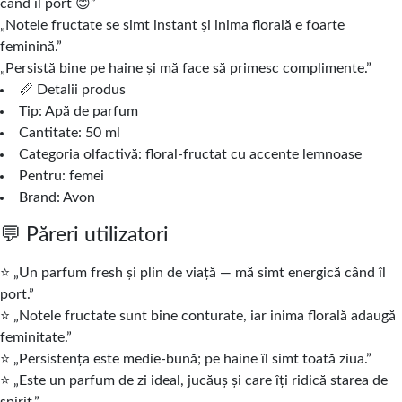
când îl port 😊”
„Notele fructate se simt instant și inima florală e foarte
feminină.”
„Persistă bine pe haine și mă face să primesc complimente.”
📏 Detalii produs
Tip: Apă de parfum
Cantitate: 50 ml
Categoria olfactivă: floral‑fructat cu accente lemnoase
Pentru: femei
Brand: Avon
💬 Păreri utilizatori
⭐️ „Un parfum fresh şi plin de viaţă — mă simt energică când îl
port.”
⭐️ „Notele fructate sunt bine conturate, iar inima florală adaugă
feminitate.”
⭐️ „Persistenţa este medie‑bună; pe haine îl simt toată ziua.”
⭐️ „Este un parfum de zi ideal, jucăuş şi care îţi ridică starea de