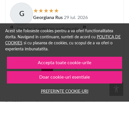
G
Georgiana Rus
29 iul. 2026
Imi plac la nebunie parfumurile
Acest site foloseste cookies pentru a va oferi functionalitatea
dorita. Navigand in continuare, sunteti de acord cu
POLITICA DE
COOKIES
si cu plasarea de cookies, cu scopul de a va oferi o
experienta imbunatatita.
Accepta toate cookie-urile
1
2
...
100
Doar cookie-uri esentiale
PREFERINTE COOKIE-URI
Pe
1001cosmetice.ro
ai acces la o multime de produse