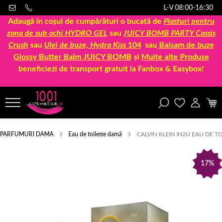
L-V 08:00-16:30
Adaugă în coșul de cumpărături o bucată de
Plasturi pentru
zona de sub ochi HYDRO GEL
sau
JUICY BOMB PARTY Cassis
Crush
sau
Ulei de buze, Hydra Kiss
104
sau
Balsam de buze
Glossy Butter Balm JUICY BOMB
și
Multe alte Produse
beneficiezi de transport gratuit la Fanbox & Easybox!
PARFUMURI DAMA
Eau de toilette damă
CALVIN KLEIN IN2U EAU DE 
17%