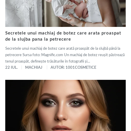
Secretele unui machiaj de botez care arata proaspat
de la slujba pana la petrecere
Secretele unui machiaj de botez care arată proaspăt de la slujbă până la
petrecere Sursa foto: Magnific.com Un machiaj de botez reușit păstrează
tenul proaspăt, definește trăsăturile în fotografii și...
22 IUL.
MACHIAJ
AUTOR: 1001COSMETICE