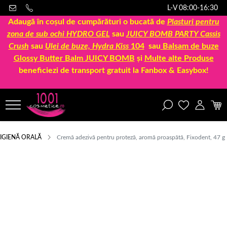
L-V 08:00-16:30
Adaugă în coșul de cumpărături o bucată de
Plasturi pentru
zona de sub ochi HYDRO GEL
sau
JUICY BOMB PARTY Cassis
Crush
sau
Ulei de buze, Hydra Kiss
104
sau
Balsam de buze
Glossy Butter Balm JUICY BOMB
și
Multe alte Produse
beneficiezi de transport gratuit la Fanbox & Easybox!
IGIENĂ ORALĂ
Cremă adezivă pentru proteză, aromă proaspătă, Fixodent, 47 g