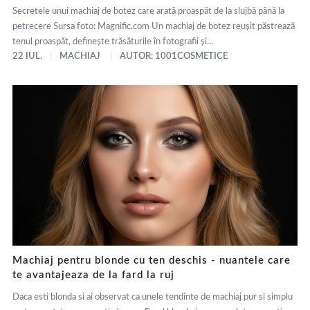
Secretele unui machiaj de botez care arată proaspăt de la slujbă până la
petrecere Sursa foto: Magnific.com Un machiaj de botez reușit păstrează
tenul proaspăt, definește trăsăturile în fotografii și...
22 IUL.
MACHIAJ
AUTOR: 1001COSMETICE
Machiaj pentru blonde cu ten deschis - nuantele care
te avantajeaza de la fard la ruj
Daca esti blonda si ai observat ca unele tendinte de machiaj pur si simplu