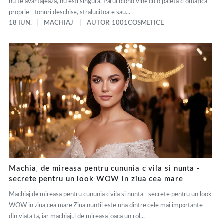
nu te avantajeaza, nu esti singura. Parul blond vine cu o paleta cromatica
proprie - tonuri deschise, stralucitoare sau...
18 IUN.
MACHIAJ
AUTOR: 1001COSMETICE
Machiaj de mireasa pentru cununia civila si nunta -
secrete pentru un look WOW in ziua cea mare
Machiaj de mireasa pentru cununia civila si nunta - secrete pentru un look
WOW in ziua cea mare Ziua nuntii este una dintre cele mai importante
din viata ta, iar machiajul de mireasa joaca un rol...