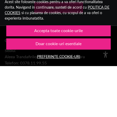
Acest site foloseste cookies pentru a va oferi functionalitatea
dorita. Navigand in continuare, sunteti de acord cu
POLITICA DE
Aboneaza-te
COOKIES
si cu plasarea de cookies, cu scopul de a va oferi o
experienta imbunatatita.
Accepta toate cookie-urile
Group Hara SRL
Doar cookie-uri esentiale
Sediu:
PREFERINTE COOKIE-URI
Aleea Trandafirilor 2, Hateg, jud. Hunedoara
Telefon: 0378.11.99.55
Email:
office@1001cosmetice.ro
DESPRE NOI
Despre noi