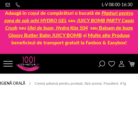
L-V 08:00-16:30
Adaugă în coșul de cumpărături o bucată de
Plasturi pentru
zona de sub ochi HYDRO GEL
sau
JUICY BOMB PARTY Cassis
Crush
sau
Ulei de buze, Hydra Kiss
104
sau
Balsam de buze
Glossy Butter Balm JUICY BOMB
și
Multe alte Produse
beneficiezi de transport gratuit la Fanbox & Easybox!
IGIENĂ ORALĂ
Cremă adezivă pentru proteză, fără aromă, Fixodent, 47g