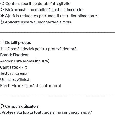
😌 Confort sporit pe durata întregii zile
🚫 Fără aromă – nu modifică gustul alimentelor
🍽️ Ajută la reducerea pătrunderii resturilor alimentare
👌 Aplicare ușoară și îndepărtare simplă
─────────────────────────────────────
📏
Detalii produs
Tip: Cremă adezivă pentru proteză dentară
Brand: Fixodent
Aromă: Fără aromă (neutră)
Cantitate: 47 g
Textură: Cremă
Utilizare: Zilnică
Efect: Fixare sigură și confort oral
─────────────────────────────────────
💬
Ce spun utilizatorii
„Proteza stă fixată toată ziua și nu simt niciun gust.”