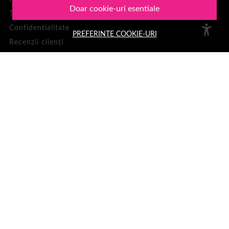
Doar cookie-uri esentiale
Termeni si conditii
Confidentialitate
PREFERINTE COOKIE-URI
Recenzii clienți
Politica de Cookies
1001Cosmetice
PLATA SI LIVRARE
Cum cumpar
Loialitate
Cosul meu
Metode de plata
Transport si retururi
ASISTENTA