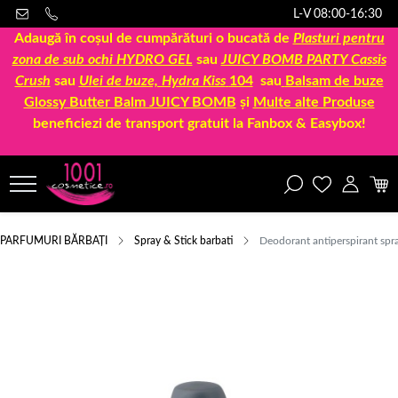
L-V 08:00-16:30
Adaugă în coșul de cumpărături o bucată de
Plasturi pentru
zona de sub ochi HYDRO GEL
sau
JUICY BOMB PARTY Cassis
Crush
sau
Ulei de buze, Hydra Kiss
104
sau
Balsam de buze
Glossy Butter Balm JUICY BOMB
și
Multe alte Produse
beneficiezi de transport gratuit la Fanbox & Easybox!
PARFUMURI BĂRBAȚI
Spray & Stick barbati
Deodorant antiperspirant spr