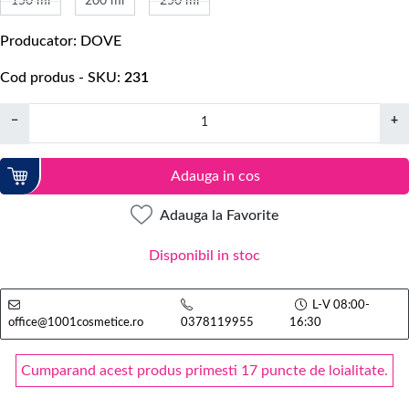
150 ml
200 ml
250 ml
Producator
DOVE
Cod produs - SKU
231
−
+
Adauga in cos
Adauga la Favorite
Disponibil in stoc
L-V 08:00-
office@1001cosmetice.ro
0378119955
16:30
Cumparand acest produs primesti 17 puncte de loialitate.