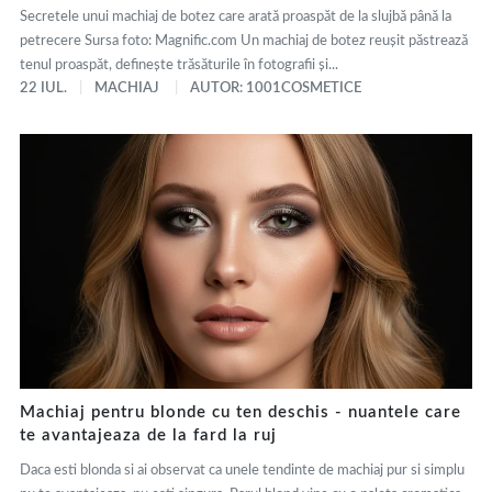
Secretele unui machiaj de botez care arată proaspăt de la slujbă până la
petrecere Sursa foto: Magnific.com Un machiaj de botez reușit păstrează
tenul proaspăt, definește trăsăturile în fotografii și...
22 IUL.
MACHIAJ
AUTOR: 1001COSMETICE
Machiaj pentru blonde cu ten deschis - nuantele care
te avantajeaza de la fard la ruj
Daca esti blonda si ai observat ca unele tendinte de machiaj pur si simplu