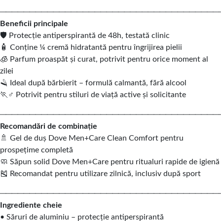
─────────────────────────────────────
Beneficii principale
🛡️ Protecție antiperspirantă de 48h, testată clinic
🧴 Conține ¼ cremă hidratantă pentru îngrijirea pielii
🧊 Parfum proaspăt și curat, potrivit pentru orice moment al
zilei
🪒 Ideal după bărbierit – formulă calmantă, fără alcool
🏃♂️ Potrivit pentru stiluri de viață active și solicitante
─────────────────────────────────────
Recomandări de combinație
🚿 Gel de duș Dove Men+Care Clean Comfort pentru
prospețime completă
🧼 Săpun solid Dove Men+Care pentru ritualuri rapide de igienă
🎽 Recomandat pentru utilizare zilnică, inclusiv după sport
─────────────────────────────────────
Ingrediente cheie
• Săruri de aluminiu – protecție antiperspirantă