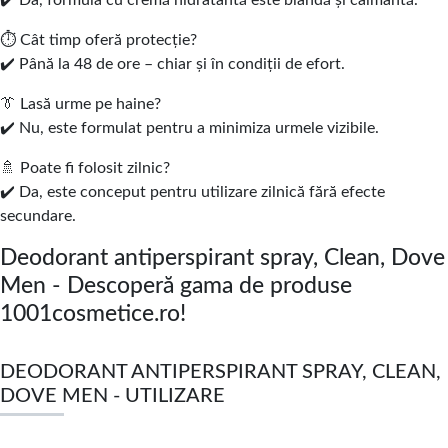
✔️ Da, formula cu cremă hidratantă este blândă și calmantă.
⏱️ Cât timp oferă protecție?
✔️ Până la 48 de ore – chiar și în condiții de efort.
👔 Lasă urme pe haine?
✔️ Nu, este formulat pentru a minimiza urmele vizibile.
🚿 Poate fi folosit zilnic?
✔️ Da, este conceput pentru utilizare zilnică fără efecte
secundare.
Deodorant antiperspirant spray, Clean, Dove
Men - Descoperă gama de produse
1001cosmetice.ro!
DEODORANT ANTIPERSPIRANT SPRAY, CLEAN,
DOVE MEN - UTILIZARE