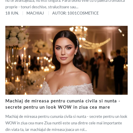
nu te avantajeaza, nu esti singura. Parul blond vine cu o paleta cromatica
proprie - tonuri deschise, stralucitoare sau...
18 IUN.
MACHIAJ
AUTOR: 1001COSMETICE
Machiaj de mireasa pentru cununia civila si nunta -
secrete pentru un look WOW in ziua cea mare
Machiaj de mireasa pentru cununia civila si nunta - secrete pentru un look
WOW in ziua cea mare Ziua nuntii este una dintre cele mai importante
din viata ta, iar machiajul de mireasa joaca un rol...