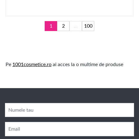
1
2
...
100
Pe
1001cosmetice.ro
ai acces la o multime de produse
Numele tau
Email