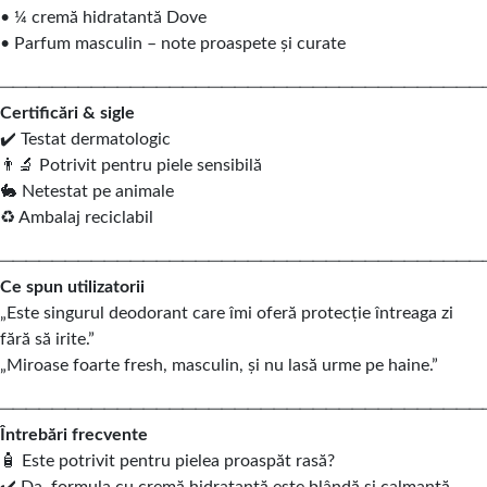
• ¼ cremă hidratantă Dove
• Parfum masculin – note proaspete și curate
─────────────────────────────────────
Certificări & sigle
✔️ Testat dermatologic
👨🔬 Potrivit pentru piele sensibilă
🐇 Netestat pe animale
♻️ Ambalaj reciclabil
─────────────────────────────────────
Ce spun utilizatorii
„Este singurul deodorant care îmi oferă protecție întreaga zi
fără să irite.”
„Miroase foarte fresh, masculin, și nu lasă urme pe haine.”
─────────────────────────────────────
Întrebări frecvente
🧴 Este potrivit pentru pielea proaspăt rasă?