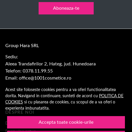
Aboneaza-te
Group Hara SRL
Sediu:
Aleea Trandafirilor 2, Hateg, jud. Hunedoara
Telefon: 0378.11.99.55
Email:
office@1001cosmetice.ro
Acest site foloseste cookies pentru a va oferi functionalitatea
dorita. Navigand in continuare, sunteti de acord cu
POLITICA DE
COOKIES
si cu plasarea de cookies, cu scopul de a va oferi o
experienta imbunatatita.
DESPRE NOI
Accepta toate cookie-urile
Despre noi
Formular retur