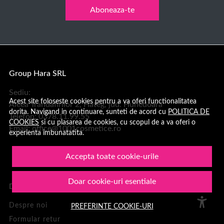
Aboneaza-te
Group Hara SRL
Sediu:
Acest site foloseste cookies pentru a va oferi functionalitatea
Aleea Trandafirilor 2, Hateg, jud. Hunedoara
dorita. Navigand in continuare, sunteti de acord cu
POLITICA DE
Telefon: 0378.11.99.55
COOKIES
si cu plasarea de cookies, cu scopul de a va oferi o
Email:
office@1001cosmetice.ro
experienta imbunatatita.
Accepta toate cookie-urile
Doar cookie-uri esentiale
DESPRE NOI
Despre noi
PREFERINTE COOKIE-URI
Formular retur