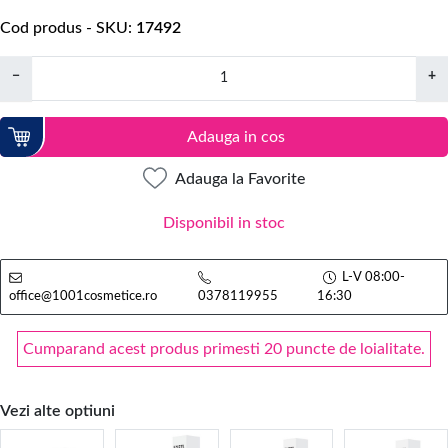
Cod produs - SKU
17492
−
+
Adauga in cos
Adauga la Favorite
Disponibil in stoc
L-V 08:00-
office@1001cosmetice.ro
0378119955
16:30
Cumparand acest produs primesti 20 puncte de loialitate.
Vezi alte optiuni