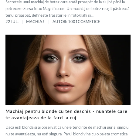
Secretele unui machiaj de botez care arată proaspăt de la slujbă până la
petrecere Sursa foto: Magnific.com Un machiaj de botez reușit păstrează
tenul proaspăt, definește trăsăturile în fotografii și...
22 IUL.
MACHIAJ
AUTOR: 1001COSMETICE
Machiaj pentru blonde cu ten deschis - nuantele care
te avantajeaza de la fard la ruj
Daca esti blonda si ai observat ca unele tendinte de machiaj pur si simplu
nu te avantajeaza, nu esti singura. Parul blond vine cu o paleta cromatica