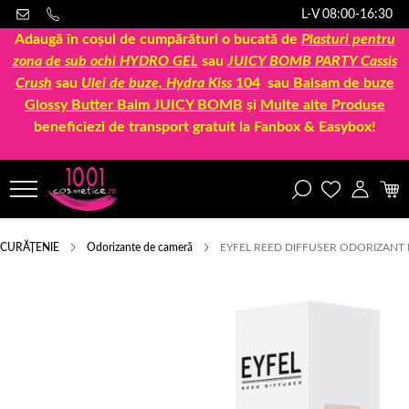
L-V 08:00-16:30
Adaugă în coșul de cumpărături o bucată de
Plasturi pentru
zona de sub ochi HYDRO GEL
sau
JUICY BOMB PARTY Cassis
Crush
sau
Ulei de buze, Hydra Kiss
104
sau
Balsam de buze
Glossy Butter Balm JUICY BOMB
și
Multe alte Produse
beneficiezi de transport gratuit la Fanbox & Easybox!
CURĂȚENIE
Odorizante de cameră
EYFEL REED DIFFUSER ODORIZANT