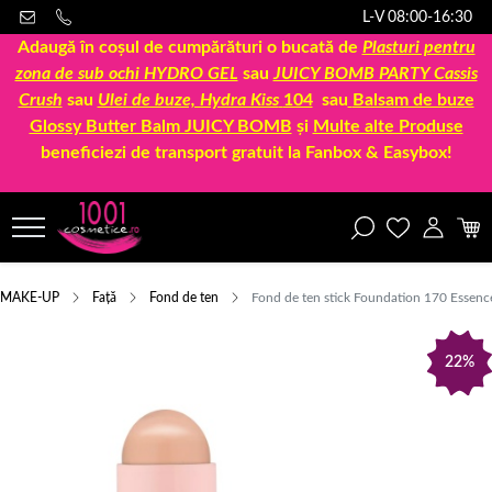
L-V 08:00-16:30
Adaugă în coșul de cumpărături o bucată de
Plasturi pentru
zona de sub ochi HYDRO GEL
sau
JUICY BOMB PARTY Cassis
Crush
sau
Ulei de buze, Hydra Kiss
104
sau
Balsam de buze
Glossy Butter Balm JUICY BOMB
și
Multe alte Produse
beneficiezi de transport gratuit la Fanbox & Easybox!
MAKE-UP
Față
Fond de ten
Fond de ten stick Foundation 170 Essenc
22%