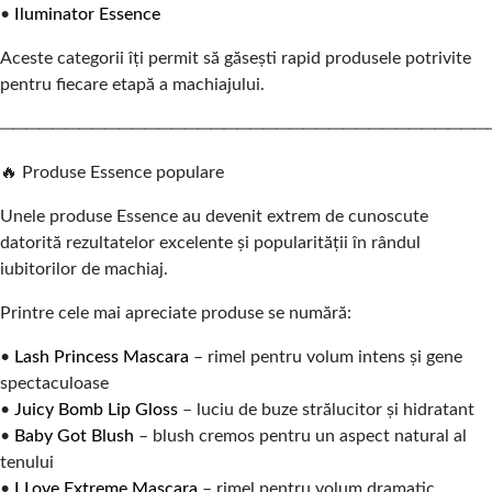
•
Iluminator Essence
Aceste categorii îți permit să găsești rapid produsele potrivite
pentru fiecare etapă a machiajului.
─────────────────────────────────────
🔥 Produse Essence populare
Unele produse Essence au devenit extrem de cunoscute
datorită rezultatelor excelente și popularității în rândul
iubitorilor de machiaj.
Printre cele mai apreciate produse se numără:
•
Lash Princess Mascara
– rimel pentru volum intens și gene
spectaculoase
•
Juicy Bomb Lip Gloss
– luciu de buze strălucitor și hidratant
•
Baby Got Blush
– blush cremos pentru un aspect natural al
tenului
•
I Love Extreme Mascara
– rimel pentru volum dramatic