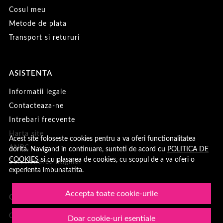
Cosul meu
Metode de plata
Transport si retururi
ASISTENTA
Informatii legale
Contacteaza-ne
Intrebari frecvente
Harta site
Acest site foloseste cookies pentru a va oferi functionalitatea
ANPC
dorita. Navigand in continuare, sunteti de acord cu
POLITICA DE
COOKIES
si cu plasarea de cookies, cu scopul de a va oferi o
Solutionarea litigiilor
experienta imbunatatita.
Accepta toate cookie-urile
CONT CLIENT
Contul meu
Doar cookie-uri esentiale