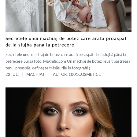
Secretele unui machiaj de botez care arata proaspat
de la slujba pana la petrecere
Secretele unui machiaj de botez care arată proaspăt de la slujbă până la
petrecere Sursa foto: Magnific.com Un machiaj de botez reușit păstrează
tenul proaspăt, definește trăsăturile în fotografii și...
22 IUL.
MACHIAJ
AUTOR: 1001COSMETICE