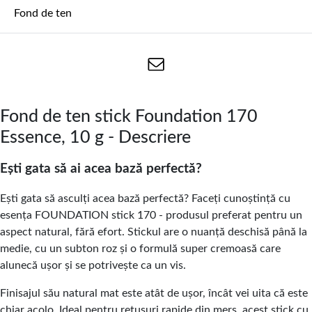
Fond de ten
Fond de ten stick Foundation 170
Essence, 10 g - Descriere
Ești gata să ai acea bază perfectă?
Ești gata să asculți acea bază perfectă? Faceți cunoștință cu
esența FOUNDATION stick 170 - produsul preferat pentru un
aspect natural, fără efort. Stickul are o nuanță deschisă până la
medie, cu un subton roz și o formulă super cremoasă care
alunecă ușor și se potrivește ca un vis.
Finisajul său natural mat este atât de ușor, încât vei uita că este
chiar acolo. Ideal pentru retușuri rapide din mers, acest stick cu