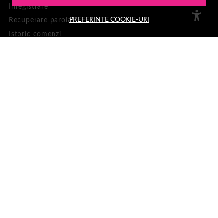
Inregistrare
PREFERINTE COOKIE-URI
Recuperare parola
Istoric comenzi
Produse favorite