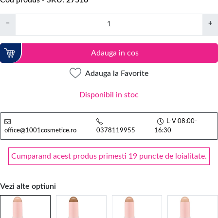
Cod produs - SKU
27510
−
+
Adauga in cos
Adauga la Favorite
Disponibil in stoc
L-V 08:00-
office@1001cosmetice.ro
0378119955
16:30
Cumparand acest produs primesti 19 puncte de loialitate.
Vezi alte optiuni