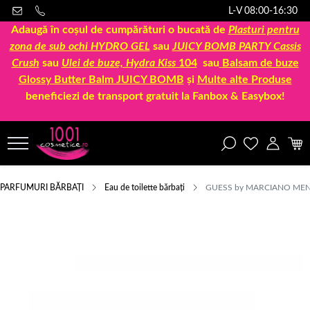
L-V 08:00-16:30
Adaugă în coșul de cumpărături o bucată de
Plasturi pentru
zona de sub ochi HYDRO GEL
sau
JUICY BOMB PARTY Cassis
Crush
sau
Ulei de buze, Hydra Kiss
104
sau
Balsam de buze
Glossy Butter Balm JUICY BOMB
și
Multe alte Produse
beneficiezi de transport gratuit la Fanbox & Easybox!
PARFUMURI BĂRBAȚI
Eau de toilette bărbați
GUESS by MARCIANO MEN