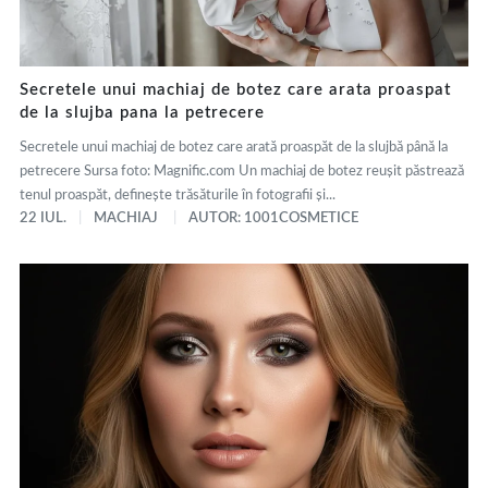
Secretele unui machiaj de botez care arata proaspat
de la slujba pana la petrecere
Secretele unui machiaj de botez care arată proaspăt de la slujbă până la
petrecere Sursa foto: Magnific.com Un machiaj de botez reușit păstrează
tenul proaspăt, definește trăsăturile în fotografii și...
22 IUL.
MACHIAJ
AUTOR: 1001COSMETICE