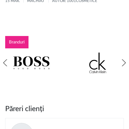
15 MAR.
MACHIAJ
AUTOR: 1001COSMETICE
Branduri
Păreri clienți