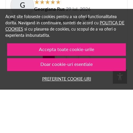
G
Georgiana Rus
29 iul. 2026
Acest site foloseste cookies pentru a va oferi functionalitatea
Imi plac la nebunie parfumurile
dorita. Navigand in continuare, sunteti de acord cu
POLITICA DE
COOKIES
si cu plasarea de cookies, cu scopul de a va oferi o
experienta imbunatatita.
Accepta toate cookie-urile
1
2
...
100
Doar cookie-uri esentiale
PREFERINTE COOKIE-URI
Pe
1001cosmetice.ro
ai acces la o multime de produse