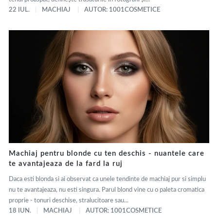
22 IUL.
MACHIAJ
AUTOR: 1001COSMETICE
Machiaj pentru blonde cu ten deschis - nuantele care
te avantajeaza de la fard la ruj
Daca esti blonda si ai observat ca unele tendinte de machiaj pur si simplu
nu te avantajeaza, nu esti singura. Parul blond vine cu o paleta cromatica
proprie - tonuri deschise, stralucitoare sau...
18 IUN.
MACHIAJ
AUTOR: 1001COSMETICE