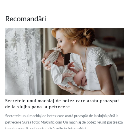
Recomandări
Secretele unui machiaj de botez care arata proaspat
de la slujba pana la petrecere
Secretele unui machiaj de botez care arată proaspăt de la slujbă până la
petrecere Sursa foto: Magnific.com Un machiaj de botez reușit păstrează
tenul proaspăt, definește trăsăturile în fotografii și...