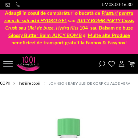
L-V 08:00-16:30
Adaugă în coșul de cumpărături o bucată de
Plasturi pentru
zona de sub ochi HYDRO GEL
sau
JUICY BOMB PARTY Cassis
Crush
sau
Ulei de buze, Hydra Kiss
104
sau
Balsam de buze
Glossy Butter Balm JUICY BOMB
și
Multe alte Produse
beneficiezi de transport gratuit la Fanbox & Easybox!
COPII
Ingrijire copii
JOHNSON BABY ULEI DE CORP CU ALOE VERA