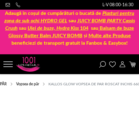
L-V 08:00-16:30
Adaugă în coșul de cumpărături o bucată de
Plasturi pentru
zona de sub ochi HYDRO GEL
sau
JUICY BOMB PARTY Cassis
Crush
sau
Ulei de buze, Hydra Kiss
104
sau
Balsam de buze
Glossy Butter Balm JUICY BOMB
și
Multe alte Produse
beneficiezi de transport gratuit la Fanbox & Easybox!
PĂR
Vopsea de păr
KALLOS GLOW VOPSEA DE PAR ROSCAT INCHIS 66