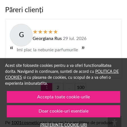
Păreri clienți
G
Georgiana Rus
29 iul. 2026
Imi plac la nebunie parfumurile
Acest site foloseste cookies pentru a va oferi functionalitatea
dorita. Navigand in continuare, sunteti de acord cu
POLITICA DE
COOKIES
si cu plasarea de cookies, cu scopul de a va oferi o
experienta imbunatatita.
1
2
...
100
Accepta toate cookie-urile
Doar cookie-uri esentiale
Pe
1001cosmetice.ro
ai acces la o multime de produse
PREFERINTE COOKIE-URI