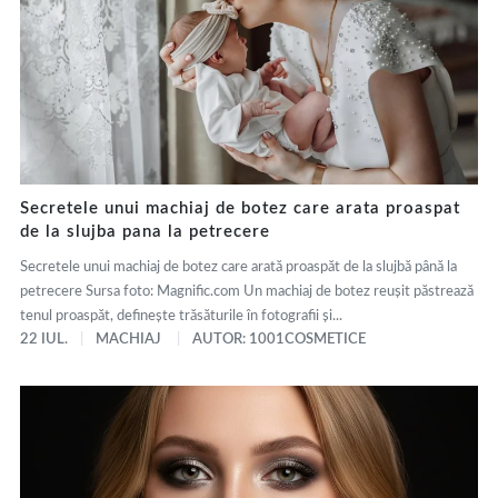
Secretele unui machiaj de botez care arata proaspat
de la slujba pana la petrecere
Secretele unui machiaj de botez care arată proaspăt de la slujbă până la
petrecere Sursa foto: Magnific.com Un machiaj de botez reușit păstrează
tenul proaspăt, definește trăsăturile în fotografii și...
22 IUL.
MACHIAJ
AUTOR: 1001COSMETICE