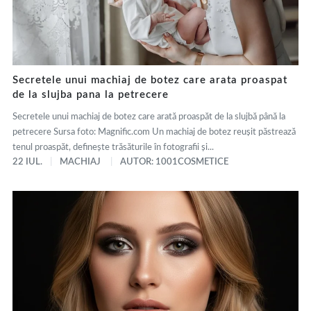
Secretele unui machiaj de botez care arata proaspat
de la slujba pana la petrecere
Secretele unui machiaj de botez care arată proaspăt de la slujbă până la
petrecere Sursa foto: Magnific.com Un machiaj de botez reușit păstrează
tenul proaspăt, definește trăsăturile în fotografii și...
22 IUL.
MACHIAJ
AUTOR: 1001COSMETICE