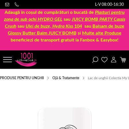
L-V 08:00-16:30
Adaugă în coșul de cumpărături o bucată de
Plasturi pentru
zona de sub ochi HYDRO GEL
sau
JUICY BOMB PARTY Cassis
Crush
sau
Ulei de buze, Hydra Kiss
104
sau
Balsam de buze
Glossy Butter Balm JUICY BOMB
și
Multe alte Produse
beneficiezi de transport gratuit la Fanbox & Easybox!
PRODUSE PENTRU UNGHII
Ojă & Tratamente
Lac de unghii Colectia My 