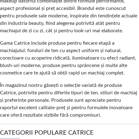
makeup datorită combinației dintre formule performante,
aspect profesional și preț accesibil. Brandul este cunoscut
pentru produsele sale moderne, inspirate din tendințele actuale
din industria beauty, fiind alegerea potrivită atât pentru
machiajul de zi cu zi, cât și pentru look-uri mai elaborate.
Gama Catrice include produse pentru fiecare etapă a
machiajului: fonduri de ten cu aspect uniform și natural,
corectoare cu acoperire ridicată, iluminatoare cu efect radiant,
blush-uri moderne, produse pentru sprâncene și multe alte
cosmetice care te ajută să obții rapid un machiaj complet.
În magazinul nostru găsești o selecție variată de produse
Catrice, potrivite pentru diferite tipuri de ten, stiluri de machiaj
și preferințe personale. Produsele sunt apreciate pentru
raportul excelent calitate-preț și pentru formulele inovatoare
care oferă rezultate vizibile fără compromisuri.
CATEGORII POPULARE CATRICE