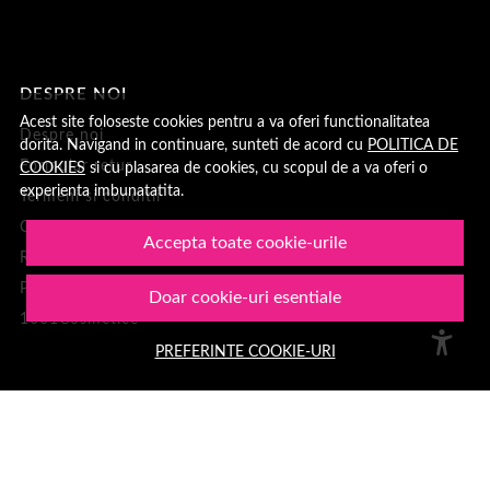
DESPRE NOI
Acest site foloseste cookies pentru a va oferi functionalitatea
Despre noi
dorita. Navigand in continuare, sunteti de acord cu
POLITICA DE
Formular retur
COOKIES
si cu plasarea de cookies, cu scopul de a va oferi o
experienta imbunatatita.
Termeni si conditii
Confidentialitate
Accepta toate cookie-urile
Recenzii clienți
Politica de Cookies
Doar cookie-uri esentiale
1001Cosmetice
PREFERINTE COOKIE-URI
PLATA SI LIVRARE
Cum cumpar
Loialitate