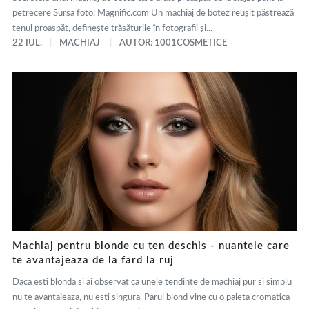
petrecere Sursa foto: Magnific.com Un machiaj de botez reușit păstrează
tenul proaspăt, definește trăsăturile în fotografii și...
22 IUL.
MACHIAJ
AUTOR: 1001COSMETICE
Machiaj pentru blonde cu ten deschis - nuantele care
te avantajeaza de la fard la ruj
Daca esti blonda si ai observat ca unele tendinte de machiaj pur si simplu
nu te avantajeaza, nu esti singura. Parul blond vine cu o paleta cromatica