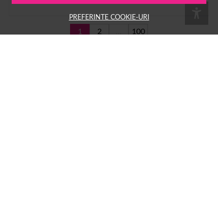
PREFERINTE COOKIE-URI
1
2
...
100
Pe
1001cosmetice.ro
ai acces la o multime de produse
Numele tau
Email