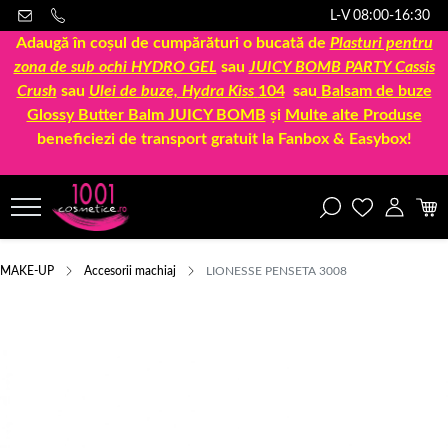
L-V 08:00-16:30
Adaugă în coșul de cumpărături o bucată de
Plasturi pentru
zona de sub ochi HYDRO GEL
sau
JUICY BOMB PARTY Cassis
Crush
sau
Ulei de buze, Hydra Kiss
104
sau
Balsam de buze
Glossy Butter Balm JUICY BOMB
și
Multe alte Produse
beneficiezi de transport gratuit la Fanbox & Easybox!
MAKE-UP
Accesorii machiaj
LIONESSE PENSETA 3008