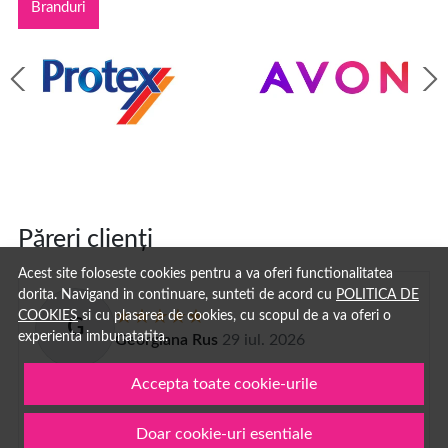
Branduri
Păreri clienți
Acest site foloseste cookies pentru a va oferi functionalitatea
dorita. Navigand in continuare, sunteti de acord cu
POLITICA DE
COOKIES
si cu plasarea de cookies, cu scopul de a va oferi o
G
experienta imbunatatita.
Georgiana Rus
29 iul. 2026
Imi plac la nebunie parfumurile
Accepta toate cookie-urile
Doar cookie-uri esentiale