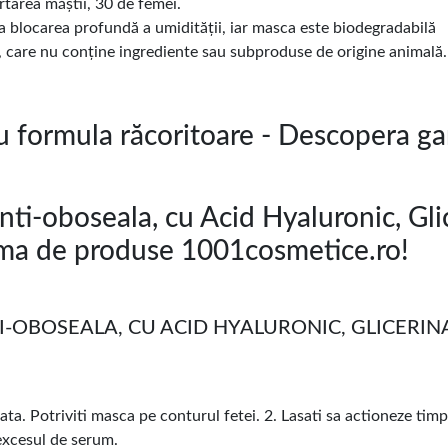
tarea măștii, 30 de femei.
 la blocarea profundă a umidității, iar masca este biodegradabilă
 care nu conține ingrediente sau subproduse de origine animală.
cu formula răcoritoare - Descopera 
nti-oboseala, cu Acid Hyaluronic, Gli
ama de produse 1001cosmetice.ro!
-OBOSEALA, CU ACID HYALURONIC, GLICERINA
rata. Potriviti masca pe conturul fetei. 2. Lasati sa actioneze ti
excesul de serum.