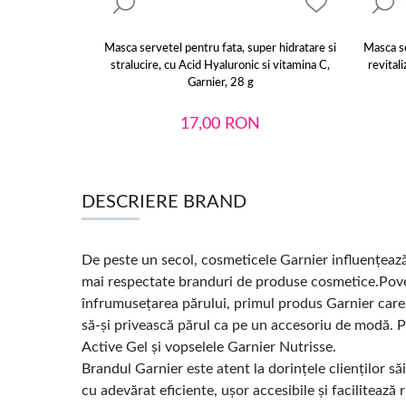
Masca servetel pentru fata, super hidratare si
Masca se
stralucire, cu Acid Hyaluronic si vitamina C,
revital
Garnier, 28 g
17,00
RON
DESCRIERE BRAND
De peste un secol, cosmeticele Garnier influențează s
mai respectate branduri de produse cosmetice.Poves
înfrumusețarea părului, primul produs Garnier care 
să-și privească părul ca pe un accesoriu de modă. P
Active Gel și vopselele Garnier Nutrisse.
Brandul Garnier este atent la dorințele clienților să
cu adevărat eficiente, ușor accesibile și facilitează 