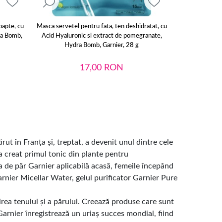
oapte, cu
Masca servetel pentru fata, ten deshidratat, cu
Masca servetel
ra Bomb,
Acid Hyaluronic si extract de pomegranate,
Eucalipt si mi
Hydra Bomb, Garnier, 28 g
Time
17,00
RON
rut în Franța și, treptat, a devenit unul dintre cele
 creat primul tonic din plante pentru
a de păr Garnier aplicabilă acasă, femeile începând
rnier Micellar Water, gelul purificator Garnier Pure
jirea tenului și a părului. Creează produse care sunt
 Garnier înregistrează un uriaș succes mondial, fiind