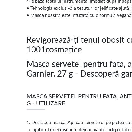
*Pe baza testului instrumental imediat după îndepăr
• Tehnologia exclusivă a țesuturilor jelificate ajută
• Masca noastră este infuzată cu o formulă vegană,
Revigorează-ți tenul obosit 
1001cosmetice
Masca servetel pentru fata, a
Garnier, 27 g - Descoperă g
MASCA SERVETEL PENTRU FATA, ANTI
G - UTILIZARE
1. Desfaceti masca. Aplicati servetelul pe pielea cu
cu ajutorul unei dischete demachiante indepartati 