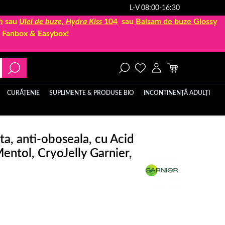
L-V 08:00-16:30
h
sau
Ulei de buze, Hydra Kiss
104
sau
Balsam de buze Glossy
la Fanbox & Easybox!
CURĂȚENIE
SUPLIMENTE & PRODUSE BIO
INCONTINENȚĂ ADULȚI
ta, anti-oboseala, cu Acid
Mentol, CryoJelly Garnier,