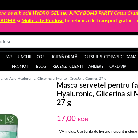
 zona de sub ochi HYDRO GEL
sau
JUICY BOMB PARTY Cassis Crus
Y BOMB
și
Multe alte Produse
beneficiezi de transport gratuit 
PĂR
UNGHII
COPII
IGIENĂ ORALĂ
DRESURI ȘI CIORAPI DE DAMĂ
PROMOȚII
BLOG
RECENZII CLIENȚI
AFILIERE
CARD VIP
a, cu Acid Hyaluronic, Glicerina si Mentol, CryoJelly Garnier, 27 g
Masca servetel pentru fa
Hyaluronic, Glicerina si 
27 g
17,00
RON
TVA inclus. Costurile de livrare nu sunt incluse