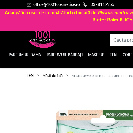
office@1001cosmetice.ro
0378119955
Adaugă în coșul de cumpărături o bucată de
Plasturi pentru
Butter Balm JUIC
PARFUMURI DAMA
PARFUMURI BĂRBAȚI
MAKE-UP
TEN
CORP
TEN
Măști de față
Masca servetel pentru fata, anti-oboseal