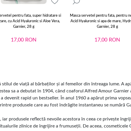
rvetel pentru fata, super hidratare si
Masca servetel pentru fata, pentru n
izare, cu Acid Hyaluronic si Aloe Vera,
Acid Hyaluronic si apa de mare, Hyd
Garnier, 28 g
Garnier, 28 g
17,00
RON
17,00
RON
tilul de viață al bărbaților și al femeilor din întreaga lume. A apă
tea sa a debutat în 1904, când coaforul Alfred Amour Garnier a
a devenit rapid un bestseller. În anul 1960 a apărut prima vopse
rintre produsele care au fost îndrăgite instantaneu se numără Ga
i, iar produsele reflectă nevoile acestora în ceea ce privește îngri
ritualurile zilnice de îngrijire a frumuseții. De aceea, cosmeticele