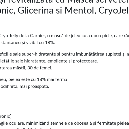
nic, Glicerina si Mentol, CryoJel
 Jelly de la Garnier, o mască de jeleu cu a doua piele, care răc
stantaneu și vizibil cu 18%.
ciile sale super-hidratante și pentru îmbunătățirea supleței și mo
tățile sale hidratante, emoliente și protectoare.
tarea măștii, 30 de femei.
neu, pielea este cu 18% mai fermă
l odihnită, mai proaspătă.
ronic]
ngile oculare, minimizând semnele de oboseală și fermitate pielea