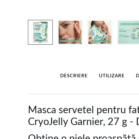
DESCRIERE
UTILIZARE
D
Masca servetel pentru fat
CryoJelly Garnier, 27 g -
Obține o piele proaspătă ș