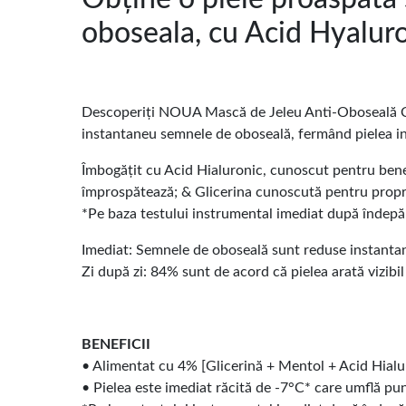
oboseala, cu Acid Hyaluro
Descoperiți NOUA Mască de Jeleu Anti-Oboseală Cryo
instantaneu semnele de oboseală, fermând pielea in
Îmbogățit cu Acid Hialuronic, cunoscut pentru benefi
împrospătează; & Glicerina cunoscută pentru proprie
*Pe baza testului instrumental imediat după îndepăr
Imediat: Semnele de oboseală sunt reduse instanta
Zi după zi: 84% sunt de acord că pielea arată vizibi
BENEFICII
• Alimentat cu 4% [Glicerină + Mentol + Acid Hialu
• Pielea este imediat răcită de -7°C* care umflă pu