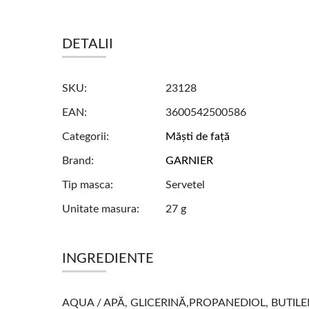
DETALII
SKU
23128
EAN
3600542500586
Categorii
Măști de față
Brand
GARNIER
Tip masca
Servetel
Unitate masura
27 g
INGREDIENTE
AQUA / APĂ, GLICERINĂ,PROPANEDIOL, BUTILEN