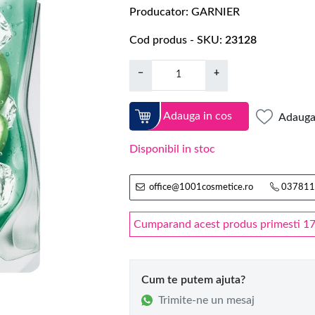
Producator
GARNIER
Cod produs - SKU
23128
−
+
Adauga in cos
Adauga 
Disponibil in stoc
office@1001cosmetice.ro
037811
Cumparand acest produs primesti 17 
Cum te putem ajuta?
Trimite-ne un mesaj