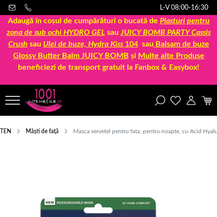
L-V 08:00-16:30
Adaugă în coșul de cumpărături o bucată de
Plasturi pentru
zona de sub ochi HYDRO GEL
sau
JUICY BOMB PARTY Cassis
Crush
sau
Ulei de buze, Hydra Kiss
104
sau
Balsam de buze
Glossy Butter Balm JUICY BOMB
și
Multe alte Produse
beneficiezi de transport gratuit la Fanbox & Easybox!
TEN
Măști de față
Masca servetel pentru fata, pentru noapte, cu Acid Hyal