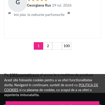
G
Georgiana Rus
29 iul. 2026
Imi plac la nebunie parfumurile
1
2
...
100
Pe
1001cosmetice.ro
ai acces la o multime de produse
Acest site foloseste cookies pentru a va oferi functionalitatea
dorita. Navigand in continuare, sunteti de acord cu
POLITICA DE
COOKIES
si cu plasarea de cookies, cu scopul de a va oferi o
experienta imbunatatita.