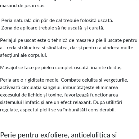
masând de jos în sus.
Peria naturală din păr de cal trebuie folosită uscată.
Zona de aplicare trebuie să fie uscată
și curată.
Periajul pe uscat este o tehnică de masare a pielii uscate pentru
a-i reda strălucirea și sănătatea, dar și pentru a vindeca multe
afecțiuni ale corpului.
Masajul se face pe pielea complet uscată, înainte de duș.
Peria are o rigiditate medie. Combate celulita şi vergeturile,
activează circulaţia sângelui, îmbunătăţeşte eliminarea
excesului de lichide şi toxine, favorizează funcţionarea
sistemului limfatic şi are un efect relaxant. După utilizări
regulate, aspectul pielii se va îmbunătăţi considerabil.
Perie pentru exfoliere, anticelulitica si