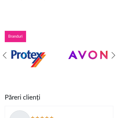
Branduri
Păreri clienți