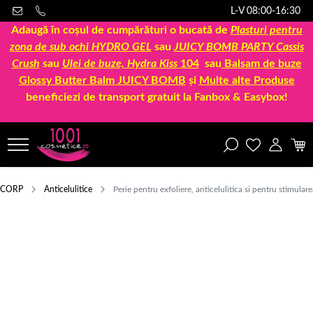
L-V 08:00-16:30
Adaugă în coșul de cumpărături o bucată de
Plasturi pentru
zona de sub ochi HYDRO GEL
sau
JUICY BOMB PARTY Cassis
Crush
sau
Ulei de buze, Hydra Kiss
104
sau
Balsam de buze
Glossy Butter Balm JUICY BOMB
și
Multe alte Produse
beneficiezi de transport gratuit la Fanbox & Easybox!
CORP
Anticelulitice
Perie pentru exfoliere, anticelulitica si pentru stimulare