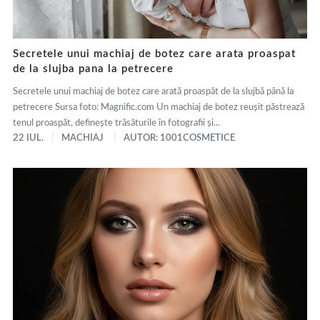
Secretele unui machiaj de botez care arata proaspat
de la slujba pana la petrecere
Secretele unui machiaj de botez care arată proaspăt de la slujbă până la
petrecere Sursa foto: Magnific.com Un machiaj de botez reușit păstrează
tenul proaspăt, definește trăsăturile în fotografii și...
22 IUL.
MACHIAJ
AUTOR: 1001COSMETICE