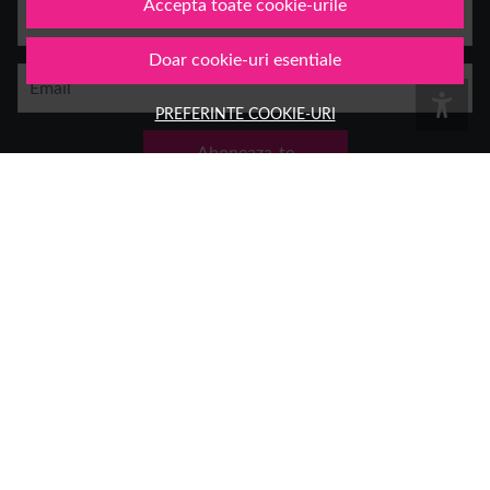
Accepta toate cookie-urile
Numele tau
Doar cookie-uri esentiale
Email
PREFERINTE COOKIE-URI
Aboneaza-te
Group Hara SRL
Sediu:
Aleea Trandafirilor 2, Hateg, jud. Hunedoara
Telefon: 0378.11.99.55
Email:
office@1001cosmetice.ro