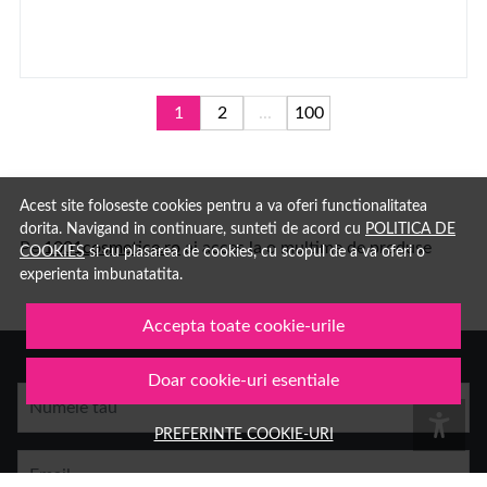
1
2
...
100
Acest site foloseste cookies pentru a va oferi functionalitatea
dorita. Navigand in continuare, sunteti de acord cu
POLITICA DE
Pe
1001cosmetice.ro
ai acces la o multime de produse
COOKIES
si cu plasarea de cookies, cu scopul de a va oferi o
experienta imbunatatita.
Accepta toate cookie-urile
Doar cookie-uri esentiale
Numele tau
PREFERINTE COOKIE-URI
Email