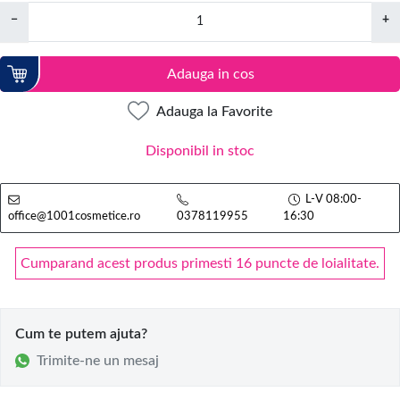
−
+
Adauga in cos
Adauga la Favorite
Disponibil in stoc
L-V 08:00-
office@1001cosmetice.ro
0378119955
16:30
Cumparand acest produs primesti 16 puncte de loialitate.
Cum te putem ajuta?
Trimite-ne un mesaj