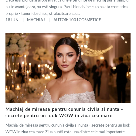
Daca esti blonda si ai observat ca unele tendinte de machiaj pur si simplu
nu te avantajeaza, nu esti singura. Parul blond vine cu o paleta cromatica
proprie - tonuri deschise, stralucitoare sau...
18 IUN.
MACHIAJ
AUTOR: 1001COSMETICE
Machiaj de mireasa pentru cununia civila si nunta -
secrete pentru un look WOW in ziua cea mare
Machiaj de mireasa pentru cununia civila si nunta - secrete pentru un look
WOW in ziua cea mare Ziua nuntii este una dintre cele mai importante