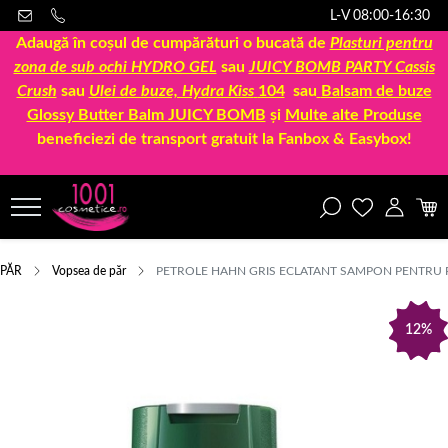
L-V 08:00-16:30
Adaugă în coșul de cumpărături o bucată de
Plasturi pentru
zona de sub ochi HYDRO GEL
sau
JUICY BOMB PARTY Cassis
Crush
sau
Ulei de buze, Hydra Kiss
104
sau
Balsam de buze
Glossy Butter Balm JUICY BOMB
și
Multe alte Produse
beneficiezi de transport gratuit la Fanbox & Easybox!
PĂR
Vopsea de păr
PETROLE HAHN GRIS ECLATANT SAMPON PENTRU 
12%