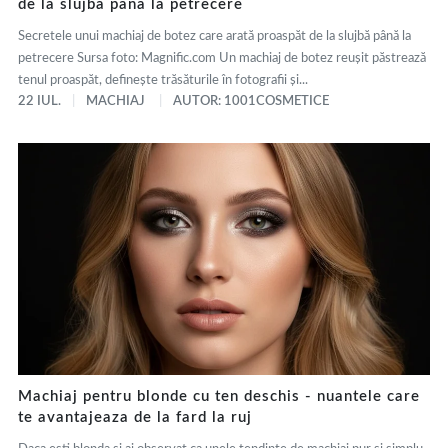
de la slujba pana la petrecere
Secretele unui machiaj de botez care arată proaspăt de la slujbă până la
petrecere Sursa foto: Magnific.com Un machiaj de botez reușit păstrează
tenul proaspăt, definește trăsăturile în fotografii și...
22 IUL.
MACHIAJ
AUTOR: 1001COSMETICE
Machiaj pentru blonde cu ten deschis - nuantele care
te avantajeaza de la fard la ruj