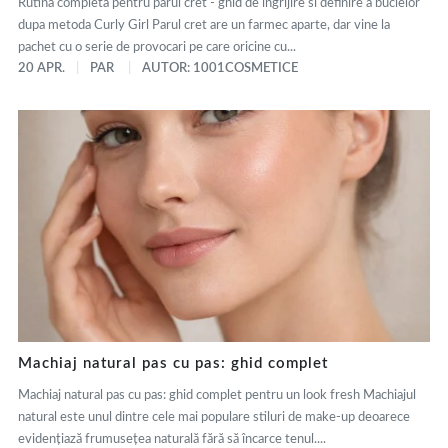
Rutina completa pentru parul cret - ghid de ingrijire si definire a buclelor
dupa metoda Curly Girl Parul cret are un farmec aparte, dar vine la
pachet cu o serie de provocari pe care oricine cu...
20 APR.
PAR
AUTOR: 1001COSMETICE
Machiaj natural pas cu pas: ghid complet
Machiaj natural pas cu pas: ghid complet pentru un look fresh Machiajul
natural este unul dintre cele mai populare stiluri de make-up deoarece
evidențiază frumusețea naturală fără să încarce tenul....