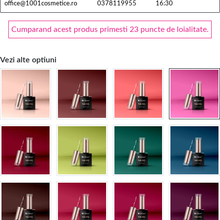
office@1001cosmetice.ro
0378119955
16:30
Cumparand acest produs primesti 23 puncte de loialitate.
Vezi alte optiuni