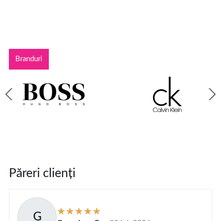
Branduri
Păreri clienți
G