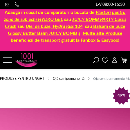
L-V 08:00-16:30
Adaugă în coșul de cumpărături o bucată de
Plasturi pentru
zona de sub ochi HYDRO GEL
sau
JUICY BOMB PARTY Cassis
Crush
sau
Ulei de buze, Hydra Kiss
104
sau
Balsam de buze
Glossy Butter Balm JUICY BOMB
și
Multe alte Produse
beneficiezi de transport gratuit la Fanbox & Easybox!
PRODUSE PENTRU UNGHII
Ojă semipermanentă
Oja semipermanenta M
49%