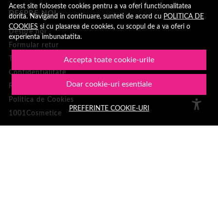
Acest site foloseste cookies pentru a va oferi functionalitatea
DESPRE NOI
dorita. Navigand in continuare, sunteti de acord cu
POLITICA DE
COOKIES
si cu plasarea de cookies, cu scopul de a va oferi o
Despre noi
experienta imbunatatita.
Formular retur
Termeni si conditii
Accepta toate cookie-urile
Confidentialitate
Doar cookie-uri esentiale
Recenzii clienți
Politica de Cookies
PREFERINTE COOKIE-URI
1001Cosmetice
PLATA SI LIVRARE
Cum cumpar
Loialitate
Cosul meu
Metode de plata