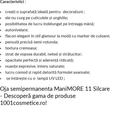
Caracteristici
:
creați o suprafață ideală pentru
decorațiuni
;
ele nu curg pe cuticulele și unghiile;
posibilitatea de lucru îndelungat pe întreaga mână;
autonivelare;
flacon elegant în stil glamour la modă cu marker de culoare;
pensulă precisă semi-rotunda;
textura cremoasa;
strat de vopsea durabil, neted și strălucitor;
opacitate perfectă și aderență ridicată;
nuanțe expresive, intens saturate;
lucru comod și rapid datorită formulei avansate;
se întărește cu o
lampă UV LED
;
Oja semipermanenta ManiMORE 11 Silcare
- Descoperă gama de produse
1001cosmetice.ro!