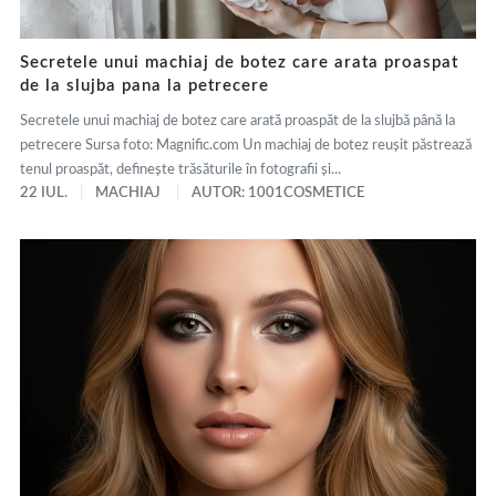
Secretele unui machiaj de botez care arata proaspat
de la slujba pana la petrecere
Secretele unui machiaj de botez care arată proaspăt de la slujbă până la
petrecere Sursa foto: Magnific.com Un machiaj de botez reușit păstrează
tenul proaspăt, definește trăsăturile în fotografii și...
22 IUL.
MACHIAJ
AUTOR: 1001COSMETICE