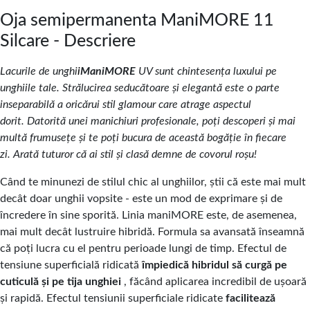
Oja semipermanenta ManiMORE 11
Silcare - Descriere
Lacurile de unghi
i
ManiMORE
UV sunt chintesența luxului pe
unghiile tale.
Strălucirea
seducătoare și elegantă este o parte
inseparabilă a oricărui stil glamour care atrage aspectul
dorit. Datorită unei
manichiuri profesionale,
poți descoperi și mai
multă frumusețe și te poți bucura de această bogăție în fiecare
zi. Arată tuturor că ai stil și clasă demne de covorul roșu!
Când te minunezi de
stilul chic al unghiilo
r
, știi că este mai mult
decât doar unghii vopsite - este un mod de exprimare și de
încredere în sine sporită. Linia maniMORE este, de asemenea,
mai mult decât lustruire hibridă. Formula sa avansată înseamnă
că poți lucra cu el pentru perioade lungi de timp
. Efectul de
tensiune superficială ridicată
împiedică hibridul să curgă pe
cuticulă și pe tija unghiei
, făcând aplicarea incredibil de ușoară
și rapidă. Efectul tensiunii superficiale ridicate
facilitează