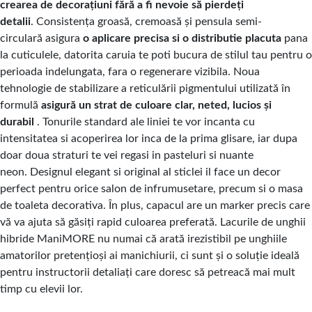
crearea de decorațiuni fără a fi nevoie să pierdeți
detalii
. Consistența groasă, cremoasă și
pensula semi-
circulară
asigura
o aplicare precisa si o distributie placuta
pana
la cuticulele, datorita caruia te poti bucura de stilul tau pentru o
perioada indelungata, fara o regenerare vizibila. Noua
tehnologie de stabilizare a reticulării pigmentului utilizată în
formulă
asigură un strat de culoare clar, neted, lucios și
durabil
. Tonurile standard ale liniei te vor incanta cu
intensitatea si acoperirea lor inca de la prima glisare, iar dupa
doar doua straturi te vei regasi in
pasteluri
si
nuante
neon.
Designul elegant si original al sticlei il face un decor
perfect pentru orice salon de infrumusetare, precum si o masa
de toaleta decorativa. În plus, capacul are un marker precis care
vă va ajuta să găsiți rapid culoarea preferată. Lacurile de unghii
hibride ManiMORE nu numai că arată irezistibil pe unghiile
amatorilor pretențioși ai manichiurii, ci sunt și o soluție ideală
pentru instructorii detaliați care doresc să petreacă mai mult
timp cu elevii lor.