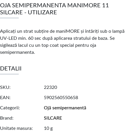
OJA SEMIPERMANENTA MANIMORE 11
SILCARE - UTILIZARE
Aplicați un strat subțire de maniMORE și întăriți sub o lampă
UV-LED min. 60 sec după aplicarea stratului de baza. Se
sigilează lacul cu un top coat special pentru oja
semipermanenta.
DETALII
SKU
22320
EAN
5902560550658
Categorii
Ojă semipermanentă
Brand
SILCARE
Unitate masura
10 g