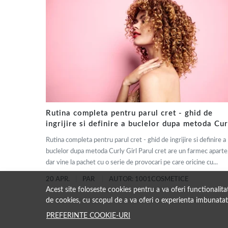
Rutina completa pentru parul cret - ghid de
ingrijire si definire a buclelor dupa metoda Cur
Girl
Rutina completa pentru parul cret - ghid de ingrijire si definire a
buclelor dupa metoda Curly Girl Parul cret are un farmec aparte
dar vine la pachet cu o serie de provocari pe care oricine cu...
20 APR.
PAR
AUTOR: 1001COSMETICE
Acest site foloseste cookies pentru a va oferi functionalit
de cookies, cu scopul de a va oferi o experienta imbunatat
PREFERINTE COOKIE-URI