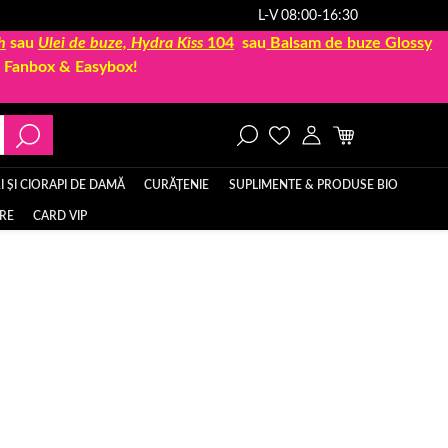
L-V 08:00-16:30
h
sau
Ulei de buze, Hydra Kiss
104
sau
Balsam de buze Glossy
la Fanbox & Easybox!
 ȘI CIORAPI DE DAMĂ
CURĂȚENIE
SUPLIMENTE & PRODUSE BIO
ERE
CARD VIP