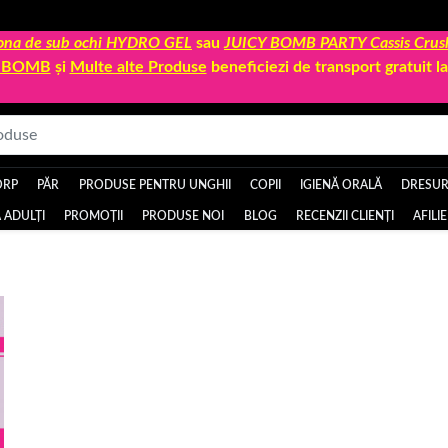
 zona de sub ochi HYDRO GEL
sau
JUICY BOMB PARTY Cassis Crus
Y BOMB
și
Multe alte Produse
beneficiezi de transport gratuit 
ORP
PĂR
PRODUSE PENTRU UNGHII
COPII
IGIENĂ ORALĂ
DRESURI
 ADULȚI
PROMOȚII
PRODUSE NOI
BLOG
RECENZII CLIENȚI
AFILI