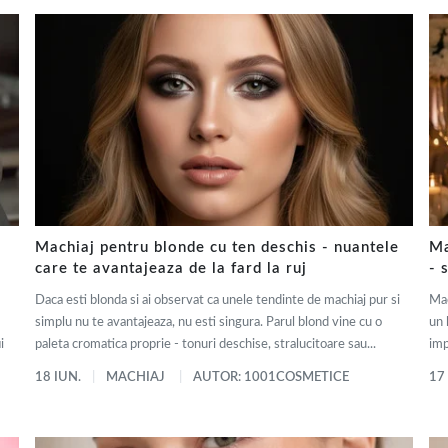
Machiaj pentru blonde cu ten deschis - nuantele
Ma
care te avantajeaza de la fard la ruj
- 
Daca esti blonda si ai observat ca unele tendinte de machiaj pur si
Mac
simplu nu te avantajeaza, nu esti singura. Parul blond vine cu o
un 
i
paleta cromatica proprie - tonuri deschise, stralucitoare sau...
imp
18 IUN.
MACHIAJ
AUTOR: 1001COSMETICE
17