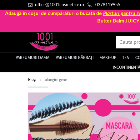
office@1001cosmetice.ro
0378119955
Adaugă în coșul de cumpărături o bucată de
Plasturi pentru
Butter Balm JUIC
PARFUMURI DAMA
PARFUMURI BĂRBAȚI
MAKE-UP
TEN
C
INCONTINENȚĂ
Blog
alungire gene