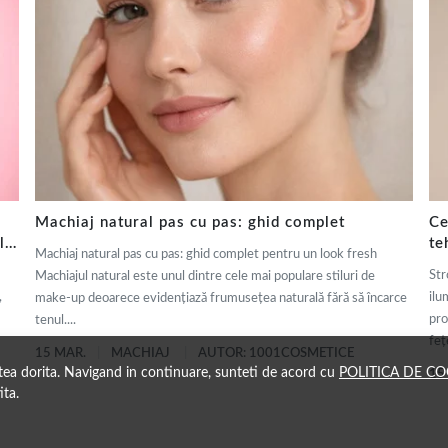
Machiaj natural pas cu pas: ghid complet
Ce
ly
te
Machiaj natural pas cu pas: ghid complet pentru un look fresh
de
Str
Machiajul natural este unul dintre cele mai populare stiluri de
,
ilu
make-up deoarece evidențiază frumusețea naturală fără să încarce
pro
tenul....
fețe
15 MAR.
MACHIAJ
AUTOR: 1001COSMETICE
atea dorita. Navigand in continuare, sunteti de acord cu
POLITICA DE CO
15
ita.