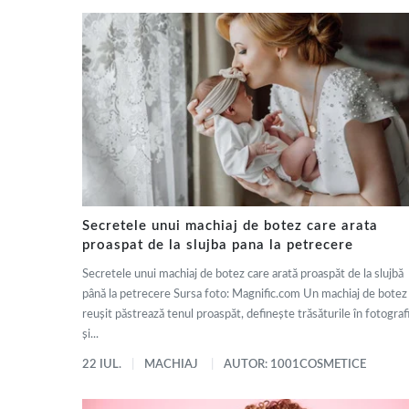
Secretele unui machiaj de botez care arata
proaspat de la slujba pana la petrecere
Secretele unui machiaj de botez care arată proaspăt de la slujbă
până la petrecere Sursa foto: Magnific.com Un machiaj de botez
reușit păstrează tenul proaspăt, definește trăsăturile în fotografi
și...
22 IUL.
MACHIAJ
AUTOR: 1001COSMETICE