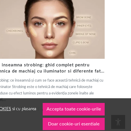
 inseamna strobing: ghid complet pentru
hnica de machiaj cu iluminator si diferente fata
 contouring
obing: ce înseamnă și cum se face această tehnică de machiaj cu
minator Strobing este o tehnică de machiaj care folosește
duse cu efect luminos pentru a evidenția zonele înalte ale
i,...
OKIES
si cu plasarea
Accepta toate cookie-urile
 MAR.
MACHIAJ
AUTOR: 1001COSMETICE
Doar cookie-uri esentiale