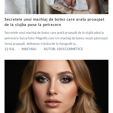
Secretele unui machiaj de botez care arata proaspat
de la slujba pana la petrecere
Secretele unui machiaj de botez care arată proaspăt de la slujbă până la
petrecere Sursa foto: Magnific.com Un machiaj de botez reușit păstrează
tenul proaspăt, definește trăsăturile în fotografii și...
22 IUL.
MACHIAJ
AUTOR: 1001COSMETICE