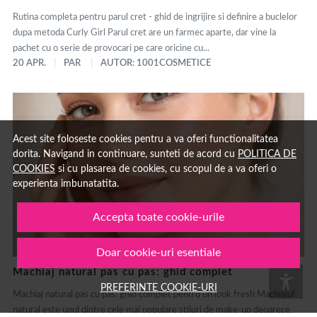
Rutina completa pentru parul cret - ghid de ingrijire si definire a buclelor
dupa metoda Curly Girl Parul cret are un farmec aparte, dar vine la
pachet cu o serie de provocari pe care oricine cu...
20 APR.
PAR
AUTOR: 1001COSMETICE
Acest site foloseste cookies pentru a va oferi functionalitatea
dorita. Navigand in continuare, sunteti de acord cu
POLITICA DE
COOKIES
si cu plasarea de cookies, cu scopul de a va oferi o
experienta imbunatatita.
Accepta toate cookie-urile
Doar cookie-uri esentiale
Machiaj natural pas cu pas: ghid complet
PREFERINTE COOKIE-URI
Machiaj natural pas cu pas: ghid complet pentru un look fresh Machiajul
natural este unul dintre cele mai populare stiluri de make-up deoarece