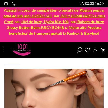
L-V 08:00-16:30
Adaugă în coșul de cumpărături o bucată de
Plasturi pentru
zona de sub ochi HYDRO GEL
sau
JUICY BOMB PARTY Cassis
Crush
sau
Ulei de buze, Hydra Kiss
104
sau
Balsam de buze
Glossy Butter Balm JUICY BOMB
și
Multe alte Produse
beneficiezi de transport gratuit la Fanbox & Easybox!