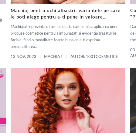
Machiaj pentru ochi albastri: variantele pe care
Co
le poti alege pentru a-ti pune in valoare
"P
it
frumusetea naturala
Machiajul reprezinta o forma de arta care implica aplicarea unor
Dac
produse cosmetice pentru a imbunatati si evidentia trasaturile
de 
faciale, fiind o modalitate foarte buna de a-ti exprima
the
personalitatea...
03
AU
13 NOV. 2023
MACHIAJ
AUTOR: 1001COSMETICE