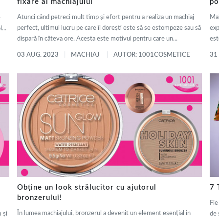
fixare al machiajului
po
Atunci când petreci mult timp și efort pentru a realiza un machiaj
Mak
e
perfect, ultimul lucru pe care îl dorești este să se estompeze sau să
exp
...
dispară în câteva ore. Acesta este motivul pentru care un...
est
03 AUG. 2023
MACHIAJ
AUTOR: 1001COSMETICE
31
Obține un look strălucitor cu ajutorul
7 
bronzerului!
Fie
În lumea machiajului, bronzerul a devenit un element esențial în
 și
de 