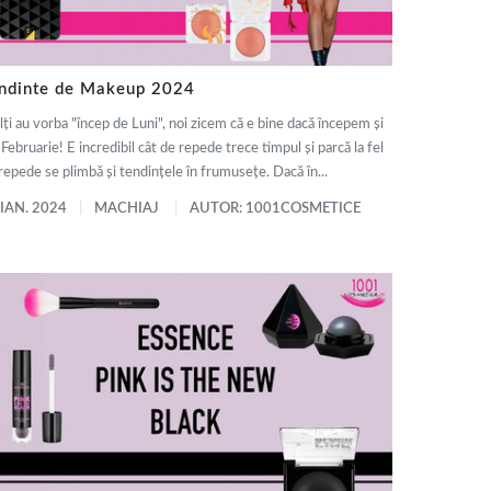
ndinte de Makeup 2024
ți au vorba "încep de Luni", noi zicem că e bine dacă începem și
 Februarie! E incredibil cât de repede trece timpul și parcă la fel
repede se plimbă și tendințele în frumusețe. Dacă în...
 IAN. 2024
MACHIAJ
AUTOR: 1001COSMETICE