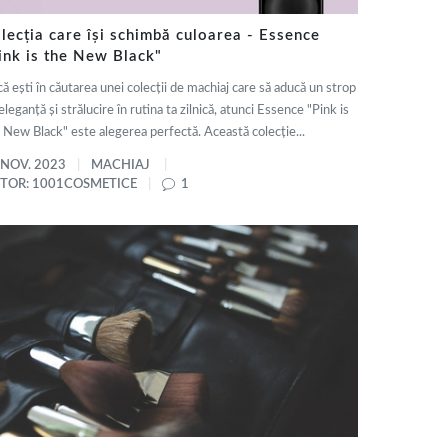
lecția care își schimbă culoarea - Essence
ink is the New Black"
ă ești în căutarea unei colecții de machiaj care să aducă un strop
eleganță și strălucire în rutina ta zilnică, atunci Essence "Pink is
 New Black" este alegerea perfectă. Această colecție...
 NOV. 2023
MACHIAJ
TOR: 1001COSMETICE
1