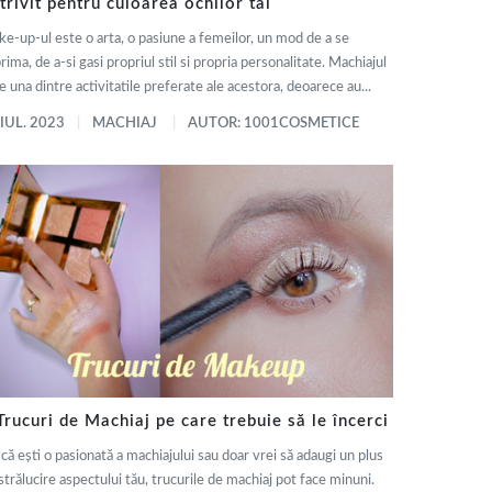
trivit pentru culoarea ochilor tai
e-up-ul este o arta, o pasiune a femeilor, un mod de a se
rima, de a-si gasi propriul stil si propria personalitate. Machiajul
e una dintre activitatile preferate ale acestora, deoarece au...
 IUL. 2023
MACHIAJ
AUTOR: 1001COSMETICE
Trucuri de Machiaj pe care trebuie să le încerci
 că ești o pasionată a machiajului sau doar vrei să adaugi un plus
strălucire aspectului tău, trucurile de machiaj pot face minuni.