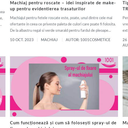
Machiaj pentru roscate – idei inspirate de make-
Ti
up pentru evidentierea trasaturilor
TR
mea
Machiajul pentru fetele roscate este, poate, unul dintre cele mai
Pen
e,
ofertante in ceea ce priveste paleta de culori care poate fi folosita.
vre
..
De la albastru regal si verde smarald pentru fardul de pleoape...
ext
10 OCT. 2023
MACHIAJ
AUTOR: 1001COSMETICE
26
AU
Cum funcționează și cum să folosești spray-ul de
Ma