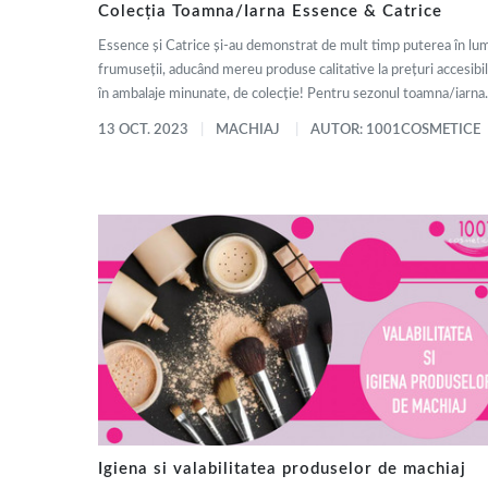
Colecția Toamna/Iarna Essence & Catrice
Essence și Catrice și-au demonstrat de mult timp puterea în lu
frumuseții, aducând mereu produse calitative la prețuri accesibil
în ambalaje minunate, de colecție! Pentru sezonul toamna/iarna.
13 OCT. 2023
MACHIAJ
AUTOR: 1001COSMETICE
Igiena si valabilitatea produselor de machiaj