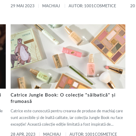
29 MAI 2023
MACHIAJ
AUTOR: 1001COSMETICE
20
i
Catrice Jungle Book: O colecție "sălbatică" și
frumoasă
de
Catrice este cunoscută pentru crearea de produse de machiaj care
sunt accesibile și de înaltă calitate, iar colecția Jungle Book nu face
excepție! Această colecție ediție limitată a fost inspirată de...
28 APR. 2023
MACHIAJ
AUTOR: 1001COSMETICE