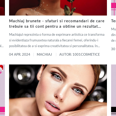
Machiaj brunete - sfaturi si recomandari de care
Te
trebuie sa tii cont pentru a obtine un rezultat
Mul
impecabil de fiecare data
Machiajul reprezinta o forma de exprimare artistica ce transforma
din
si evidentiaza frumusetea naturala a fiecarei femei, oferindu-i
de 
...
posibilitatea de a-si exprima creativitatea si personalitatea. In...
30
04 APR. 2024
MACHIAJ
AUTOR: 1001COSMETICE