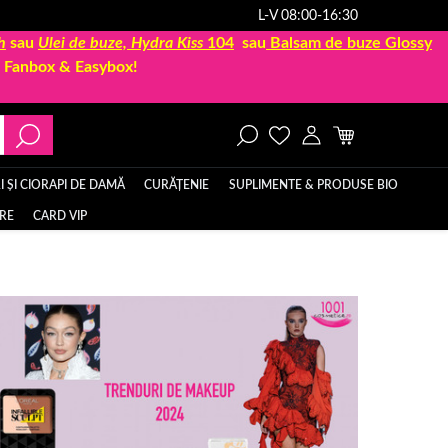
L-V 08:00-16:30
h
sau
Ulei de buze, Hydra Kiss
104
sau
Balsam de buze Glossy
la Fanbox & Easybox!
 ȘI CIORAPI DE DAMĂ
CURĂȚENIE
SUPLIMENTE & PRODUSE BIO
ERE
CARD VIP