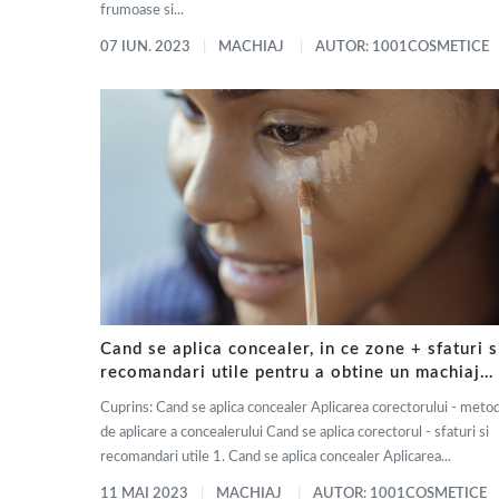
frumoase si...
07 IUN. 2023
MACHIAJ
AUTOR: 1001COSMETICE
Cand se aplica concealer, in ce zone + sfaturi s
recomandari utile pentru a obtine un machiaj
impecabil
Cuprins: Cand se aplica concealer Aplicarea corectorului - meto
de aplicare a concealerului Cand se aplica corectorul - sfaturi si
recomandari utile 1. Cand se aplica concealer Aplicarea...
11 MAI 2023
MACHIAJ
AUTOR: 1001COSMETICE