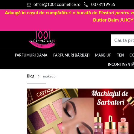
office@1001cosmetice.ro
0378119955
Adaugă în coșul de cumpărături o bucată de
Plasturi pentru
Butter Balm JUIC
PARFUMURI DAMA
PARFUMURI BĂRBAȚI
MAKE-UP
TEN
C
INCONTINENȚĂ
Blog
makeup