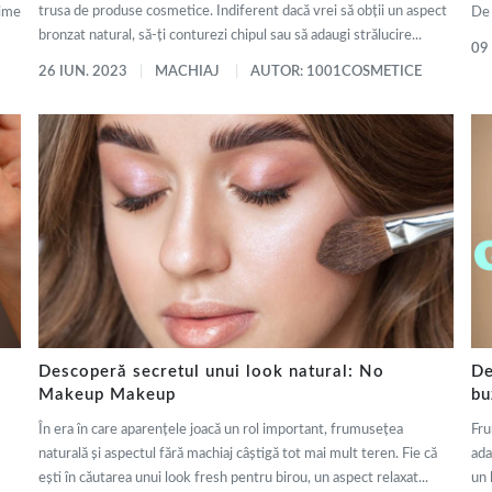
trusa de produse cosmetice. Indiferent dacă vrei să obții un aspect
țime
De 
bronzat natural, să-ți conturezi chipul sau să adaugi strălucire...
09
26 IUN. 2023
MACHIAJ
AUTOR: 1001COSMETICE
Descoperă secretul unui look natural: No
De
Makeup Makeup
bu
În era în care aparențele joacă un rol important, frumusețea
Fru
naturală și aspectul fără machiaj câștigă tot mai mult teren. Fie că
ada
ești în căutarea unui look fresh pentru birou, un aspect relaxat...
un 