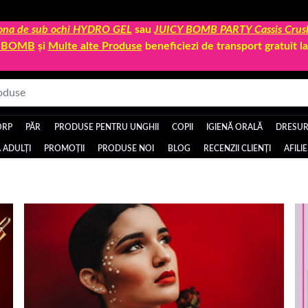
 zona de sub ochi HYDRO GEL
sau
JUICY BOMB PARTY Cassis Crus
Y BOMB
și
Multe alte Produse
beneficiezi de transport gratuit 
ORP
PĂR
PRODUSE PENTRU UNGHII
COPII
IGIENĂ ORALĂ
DRESURI
 ADULȚI
PROMOȚII
PRODUSE NOI
BLOG
RECENZII CLIENȚI
AFILI