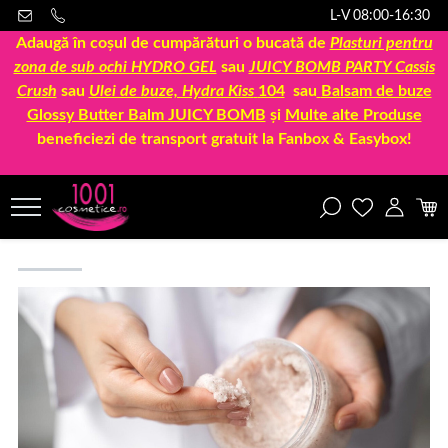
L-V 08:00-16:30
Adaugă în coșul de cumpărături o bucată de
Plasturi pentru
zona de sub ochi HYDRO GEL
sau
JUICY BOMB PARTY Cassis
Crush
sau
Ulei de buze, Hydra Kiss
104
sau
Balsam de buze
Glossy Butter Balm JUICY BOMB
și
Multe alte Produse
beneficiezi de transport gratuit la Fanbox & Easybox!