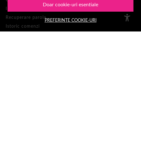
Contul meu
Doar cookie-uri esentiale
Inregistrare
Recuperare parola
PREFERINTE COOKIE-URI
Istoric comenzi
Produse favorite