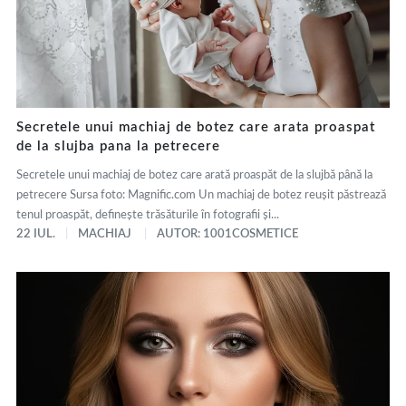
Secretele unui machiaj de botez care arata proaspat
de la slujba pana la petrecere
Secretele unui machiaj de botez care arată proaspăt de la slujbă până la
petrecere Sursa foto: Magnific.com Un machiaj de botez reușit păstrează
tenul proaspăt, definește trăsăturile în fotografii și...
22 IUL.
MACHIAJ
AUTOR: 1001COSMETICE