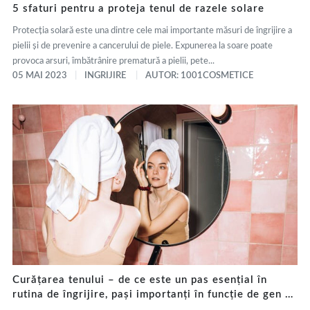
5 sfaturi pentru a proteja tenul de razele solare
Protecția solară este una dintre cele mai importante măsuri de îngrijire a
pielii și de prevenire a cancerului de piele. Expunerea la soare poate
provoca arsuri, îmbătrânire prematură a pielii, pete...
05 MAI 2023
INGRIJIRE
AUTOR: 1001COSMETICE
Curățarea tenului – de ce este un pas esențial în
rutina de îngrijire, pași importanți în funcție de gen și
tip de ten și ce produse să folosești