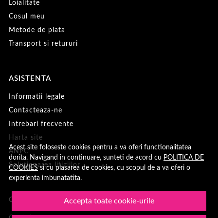
Loialitate
Cosul meu
Metode de plata
Transport si retururi
ASISTENTA
Informatii legale
Contacteaza-ne
Intrebari frecvente
Harta site
Acest site foloseste cookies pentru a va oferi functionalitatea
ANPC
dorita. Navigand in continuare, sunteti de acord cu
POLITICA DE
Solutionarea litigiilor
COOKIES
si cu plasarea de cookies, cu scopul de a va oferi o
experienta imbunatatita.
CONT CLIENT
Accepta toate cookie-urile