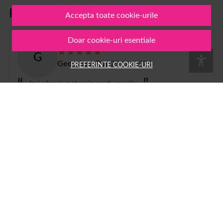
Păreri clienți
Accepta toate cookie-urile
Doar cookie-uri esentiale
G
Georgiana Rus
29 iul. 2026
PREFERINTE COOKIE-URI
Imi plac la nebunie parfumurile
1
2
...
100
Pe
1001cosmetice.ro
ai acces la o multime de produse