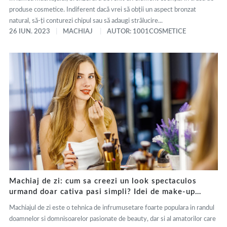
produse cosmetice. Indiferent dacă vrei să obții un aspect bronzat
natural, să-ți conturezi chipul sau să adaugi strălucire...
26 IUN. 2023
MACHIAJ
AUTOR: 1001COSMETICE
Machiaj de zi: cum sa creezi un look spectaculos
urmand doar cativa pasi simpli? Idei de make-up
natural pentru toate preferintele!
Machiajul de zi este o tehnica de infrumusetare foarte populara in randul
doamnelor si domnisoarelor pasionate de beauty, dar si al amatorilor care