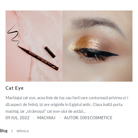
Cat Eye
Machiajul cat eye, acea linie de tuș sau fard care conturează privirea și-i
dă aspect de felină, își are originile în Egiptul antic. Clasa înaltă purta
machiaj, iar „strămoșul” cat eye-ului de astăzi...
09 IUL. 2022
MACHIAJ
AUTOR: 1001COSMETICE
Blog
tehnica