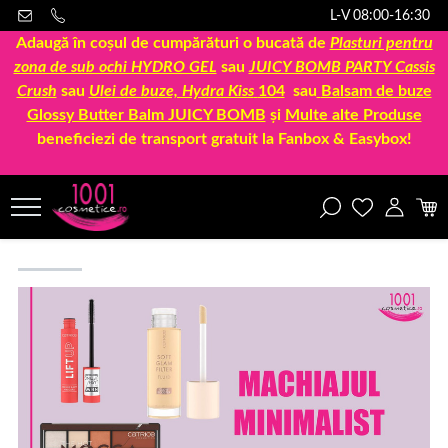
L-V 08:00-16:30
Adaugă în coșul de cumpărături o bucată de
Plasturi pentru
zona de sub ochi HYDRO GEL
sau
JUICY BOMB PARTY Cassis
Crush
sau
Ulei de buze, Hydra Kiss
104
sau
Balsam de buze
Glossy Butter Balm JUICY BOMB
și
Multe alte Produse
beneficiezi de transport gratuit la Fanbox & Easybox!