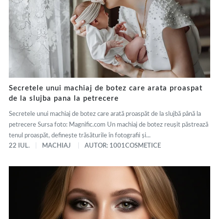
Secretele unui machiaj de botez care arata proaspat
de la slujba pana la petrecere
Secretele unui machiaj de botez care arată proaspăt de la slujbă până la
petrecere Sursa foto: Magnific.com Un machiaj de botez reușit păstrează
tenul proaspăt, definește trăsăturile în fotografii și...
22 IUL.
MACHIAJ
AUTOR: 1001COSMETICE