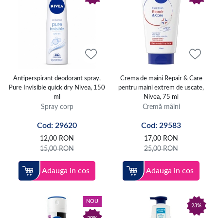
Antiperspirant deodorant spray,
Crema de maini Repair & Care
Pure Invisible quick dry Nivea, 150
pentru maini extrem de uscate,
ml
Nivea, 75 ml
Spray corp
Cremă mâini
Cod: 29620
Cod: 29583
12,00
RON
17,00
RON
15,00
RON
25,00
RON
Adauga in cos
Adauga in cos
NOU
23%