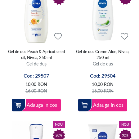
Gel de dus Peach & Apricot seed
Gel de dus Creme Aloe, Nivea,
oil, Nivea, 250 ml
250 ml
Gel de duș
Gel de duș
Cod: 29507
Cod: 29504
10,00
RON
10,00
RON
16,00
RON
16,00
RON
Adauga in cos
Adauga in cos
NOU
NOU
20%
32%