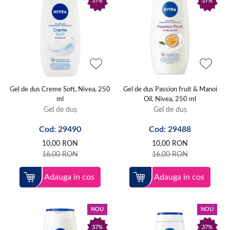
37%
37%
Gel de dus Creme Soft, Nivea, 250
Gel de dus Passion fruit & Manoi
ml
Oil, Nivea, 250 ml
Gel de duș
Gel de duș
Cod: 29490
Cod: 29488
10,00
RON
10,00
RON
16,00
RON
16,00
RON
Adauga in cos
Adauga in cos
NOU
NOU
37%
37%