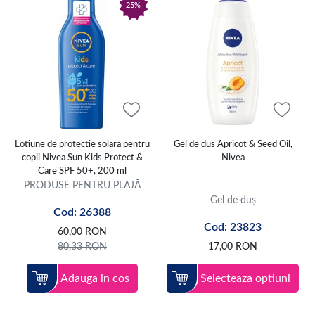
25%
Lotiune de protectie solara pentru
Gel de dus Apricot & Seed Oil,
copii Nivea Sun Kids Protect &
Nivea
Care SPF 50+, 200 ml
PRODUSE PENTRU PLAJĂ
Gel de duș
Cod: 26388
Cod: 23823
60,00
RON
80,33
RON
17,00
RON
Adauga in cos
Selecteaza optiuni