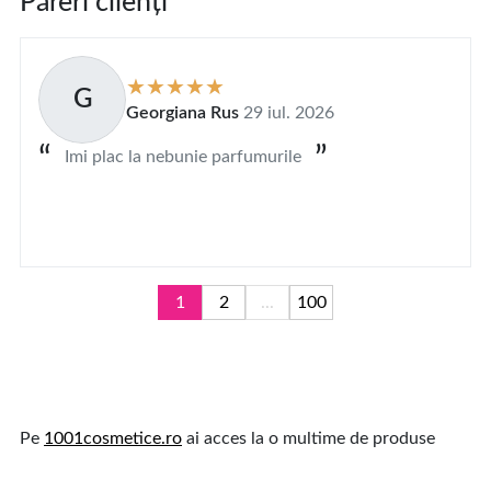
Păreri clienți
G
Georgiana Rus
29 iul. 2026
Imi plac la nebunie parfumurile
1
2
...
100
Pe
1001cosmetice.ro
ai acces la o multime de produse