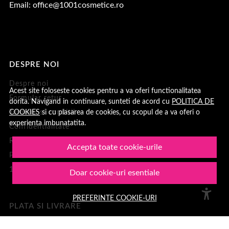
Email:
office@1001cosmetice.ro
DESPRE NOI
Despre noi
Acest site foloseste cookies pentru a va oferi functionalitatea
Formular retur
dorita. Navigand in continuare, sunteti de acord cu
POLITICA DE
COOKIES
si cu plasarea de cookies, cu scopul de a va oferi o
Termeni si conditii
experienta imbunatatita.
Confidentialitate
Recenzii clienți
Accepta toate cookie-urile
Politica de Cookies
1001Cosmetice
Doar cookie-uri esentiale
PREFERINTE COOKIE-URI
PLATA SI LIVRARE
Cum cumpar