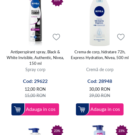
20%
Antiperspirant spray, Black &
Crema de corp, hidratare 72h,
White Invisible, Authentic, Nivea,
Express Hydration, Nivea, 500 ml
150 ml
Spray corp
Cremă de corp
Cod: 29622
Cod: 28948
12,00
RON
30,00
RON
15,00
RON
39,00
RON
Adauga in cos
Adauga in cos
23%
23%