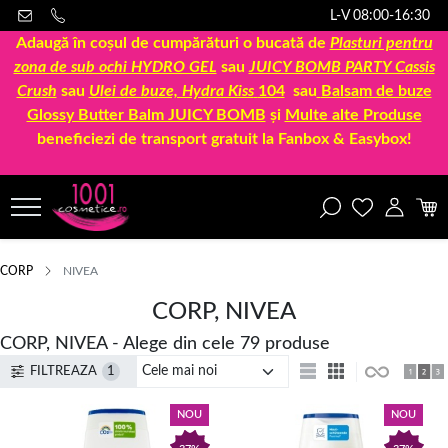
L-V 08:00-16:30
Adaugă în coșul de cumpărături o bucată de
Plasturi pentru
zona de sub ochi HYDRO GEL
sau
JUICY BOMB PARTY Cassis
Crush
sau
Ulei de buze, Hydra Kiss
104
sau
Balsam de buze
Glossy Butter Balm JUICY BOMB
și
Multe alte Produse
beneficiezi de transport gratuit la Fanbox & Easybox!
CORP
NIVEA
CORP, NIVEA
CORP, NIVEA - Alege din cele 79 produse
FILTREAZA
1
NOU
NOU