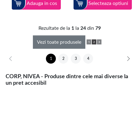
Adauga in cos
Selecteaza optiuni
Rezultate de la
1
la
24
din
79
Vezi toate produsele
1
2
3
4
CORP, NIVEA - Produse dintre cele mai diverse la
un pret accesibil