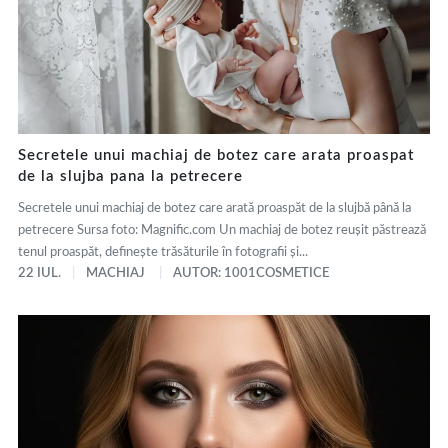
Secretele unui machiaj de botez care arata proaspat
de la slujba pana la petrecere
Secretele unui machiaj de botez care arată proaspăt de la slujbă până la
petrecere Sursa foto: Magnific.com Un machiaj de botez reușit păstrează
tenul proaspăt, definește trăsăturile în fotografii și...
22 IUL.
MACHIAJ
AUTOR: 1001COSMETICE