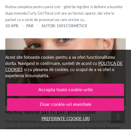
Rutina completa pentru parul cret - ghid de ingrijire si definire a buclelor
dupa metoda Curly Girl Parul cret are un farmec aparte, dar vine la
pachet cu o serie de provocari pe care oricine cu...
20 APR.
PAR
AUTOR: 1001COSMETICE
Acest site foloseste cookies pentru a va oferi functionalitatea
dorita. Navigand in continuare, sunteti de acord cu
POLITICA DE
COOKIES
si cu plasarea de cookies, cu scopul de a va oferi o
experienta imbunatatita.
Accepta toate cookie-urile
Doar cookie-uri esentiale
Machiaj natural pas cu pas: ghid complet
PREFERINTE COOKIE-URI
Machiaj natural pas cu pas: ghid complet pentru un look fresh Machiajul
natural este unul dintre cele mai populare stiluri de make-up deoarece