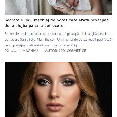
Secretele unui machiaj de botez care arata proaspat
de la slujba pana la petrecere
Secretele unui machiaj de botez care arată proaspăt de la slujbă până la
petrecere Sursa foto: Magnific.com Un machiaj de botez reușit păstrează
tenul proaspăt, definește trăsăturile în fotografii și...
22 IUL.
MACHIAJ
AUTOR: 1001COSMETICE