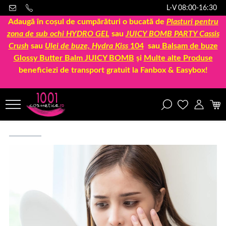
L-V 08:00-16:30
Adaugă în coșul de cumpărături o bucată de
Plasturi pentru
zona de sub ochi HYDRO GEL
sau
JUICY BOMB PARTY Cassis
Crush
sau
Ulei de buze, Hydra Kiss
104
sau
Balsam de buze
Glossy Butter Balm JUICY BOMB
și
Multe alte Produse
beneficiezi de transport gratuit la Fanbox & Easybox!