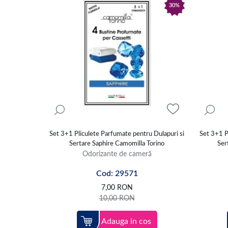
30%
Set 3+1 Pliculete Parfumate pentru Dulapuri si
Set 3+1 P
Sertare Saphire Camomilla Torino
Ser
Odorizante de cameră
Cod: 29571
7,00
RON
10,00
RON
Adauga in cos