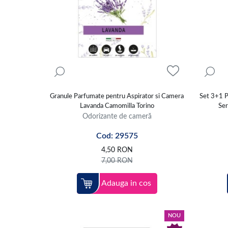
Granule Parfumate pentru Aspirator si Camera
Set 3+1 P
Lavanda Camomilla Torino
Ser
Odorizante de cameră
Cod: 29575
4,50
RON
7,00
RON
Adauga in cos
NOU