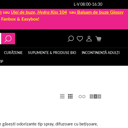
L-V 08:00-16:30
h
sau
Ulei de buze, Hydra Kiss
104
sau
Balsam de buze Glossy
la Fanbox & Easybox!
CURĂȚENIE
SUPLIMENTE & PRODUSE BIO
INCONTINENȚĂ ADULȚI
IP
 găsești odorizante tip spray, difuzoare cu bețișoare,