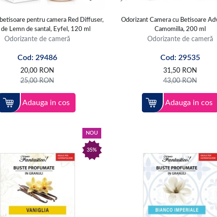
betisoare pentru camera Red Diffuser,
Odorizant Camera cu Betisoare Ad
 de Lemn de santal, Eyfel, 120 ml
Camomilla, 200 ml
Odorizante de cameră
Odorizante de cameră
Cod: 29486
Cod: 29535
20,00
RON
31,50
RON
25,00
RON
43,00
RON
Adauga in cos
Adauga in cos
NOU
35%