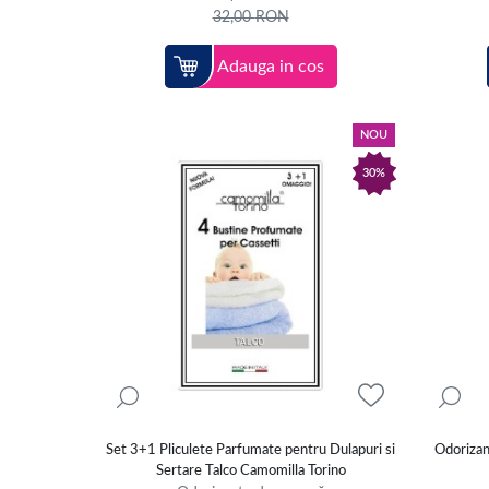
32,00
RON
Adauga in cos
NOU
30%
Set 3+1 Pliculete Parfumate pentru Dulapuri si
Odorizan
Sertare Talco Camomilla Torino