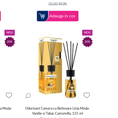
32,00
RON
Adauga in cos
NOU
NOU
25%
25%
ia Moda-
Odorizant Camera cu Betisoare Linia Moda-
Vanilie si Tabac Camomilla, 125 ml