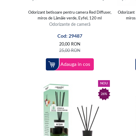
Odorizant betisoare pentru camera Red Diffuser,
Odorizant 
miros de Lămâie verde, Eyfel, 120 ml
miros
Odorizante de cameră
Cod: 29487
20,00
RON
25,00
RON
Adauga in cos
NOU
26%