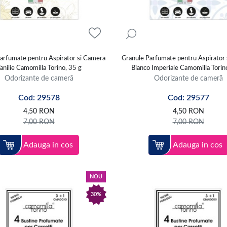
arfumate pentru Aspirator si Camera
Granule Parfumate pentru Aspirator
anilie Camomilla Torino, 35 g
Bianco Imperiale Camomilla Torin
Odorizante de cameră
Odorizante de cameră
Cod: 29578
Cod: 29577
4,50
RON
4,50
RON
7,00
RON
7,00
RON
Adauga in cos
Adauga in cos
NOU
30%