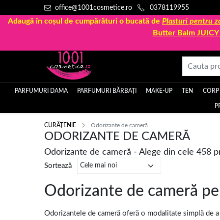
office@1001cosmetice.ro
0378119955
Adaugă în coșul de cumpărături o bucată de
Plasturi pentru
Butter Balm JUIC
PARFUMURI DAMA
PARFUMURI BĂRBAȚI
MAKE-UP
TEN
CORP
P
CURĂȚENIE
Odorizante de cameră
ODORIZANTE DE CAMERĂ
Odorizante de cameră - Alege din cele 458 
Sortează
Odorizante de cameră pe
Odorizantele de cameră oferă o modalitate simplă de a pa