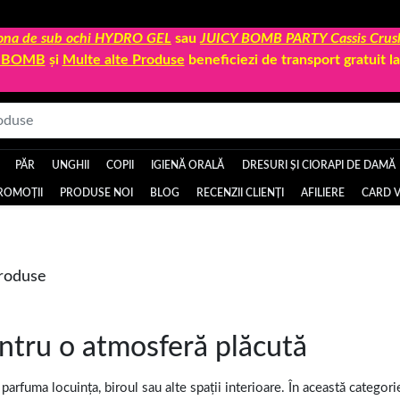
 zona de sub ochi HYDRO GEL
sau
JUICY BOMB PARTY Cassis Crus
Y BOMB
și
Multe alte Produse
beneficiezi de transport gratuit 
PĂR
UNGHII
COPII
IGIENĂ ORALĂ
DRESURI ȘI CIORAPI DE DAMĂ
ROMOȚII
PRODUSE NOI
BLOG
RECENZII CLIENȚI
AFILIERE
CARD V
produse
ntru o atmosferă plăcută
rfuma locuința, biroul sau alte spații interioare. În această categorie