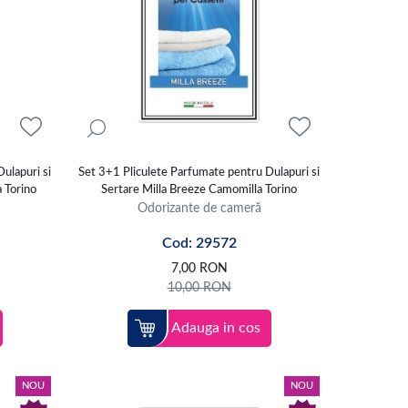
ulapuri si
Set 3+1 Pliculete Parfumate pentru Dulapuri si
 Torino
Sertare Milla Breeze Camomilla Torino
Odorizante de cameră
Cod: 29572
7,00
RON
10,00
RON
Adauga in cos
NOU
NOU