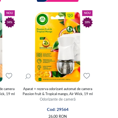
NOU
NOU
34%
18%
 de camera
Aparat + rezerva odorizant automat de camera
ick, 19 ml
Passion fruit & Tropical mango, Air Wick, 19 ml
Odorizante de cameră
Cod: 29564
26,00
RON