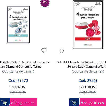
30%
liculete Parfumate pentru Dulapuri si
Set 3+1 Pliculete Parfumate pentru D
tare Diamond Camomilla Torino
Sertare Ruby Camomilla Tori
Odorizante de cameră
Odorizante de cameră
Cod: 29570
Cod: 29569
7,00
RON
7,00
RON
10,00
RON
10,00
RON
Adauga in cos
Adauga in cos