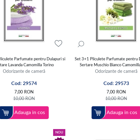
liculete Parfumate pentru Dulapuri si
Set 3+1 Pliculete Parfumate pentru D
tare Lavanda Camomilla Torino
Sertare Muschio Bianco Camomilla
Odorizante de cameră
Odorizante de cameră
Cod: 29574
Cod: 29573
7,00
RON
7,00
RON
10,00
RON
10,00
RON
Adauga in cos
Adauga in cos
NOU