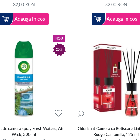
32,00
RON
32,00
RON
Adauga in cos
Adauga in cos
NOU
25%
t de camera spray Fresh Waters, Air
Odorizant Camera cu Betisoare Lin
Wick, 300 ml
Rouge Camomilla, 125 ml