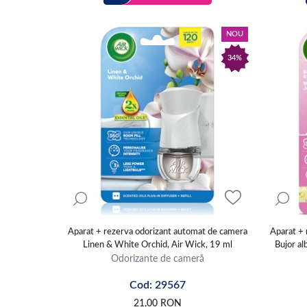
NOU
34%
Aparat + rezerva odorizant automat de camera
Aparat + 
Linen & White Orchid, Air Wick, 19 ml
Bujor al
Odorizante de cameră
Cod: 29567
21,00
RON