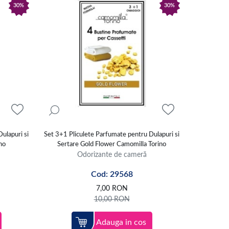
30%
30%
ulapuri si
Set 3+1 Pliculete Parfumate pentru Dulapuri si
no
Sertare Gold Flower Camomilla Torino
Odorizante de cameră
Cod: 29568
7,00
RON
10,00
RON
Adauga in cos