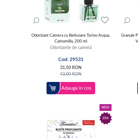
Odorizant Camera cu Betisoare Torino Acqua,
Granule P
Camomilla, 200 ml
V
Odorizante de cameră
Cod: 29531
31,50
RON
43,00
RON
Adauga in cos
NOU
35%