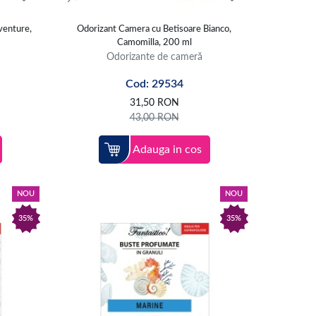
venture,
Odorizant Camera cu Betisoare Bianco,
Camomilla, 200 ml
Odorizante de cameră
Cod: 29534
31,50
RON
43,00
RON
Adauga in cos
NOU
NOU
35%
35%