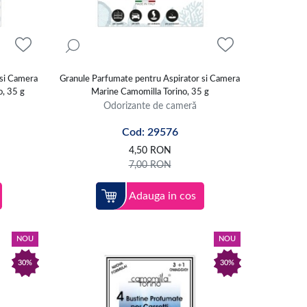
 si Camera
Granule Parfumate pentru Aspirator si Camera
o, 35 g
Marine Camomilla Torino, 35 g
Odorizante de cameră
Cod: 29576
4,50
RON
7,00
RON
Adauga in cos
NOU
NOU
30%
30%