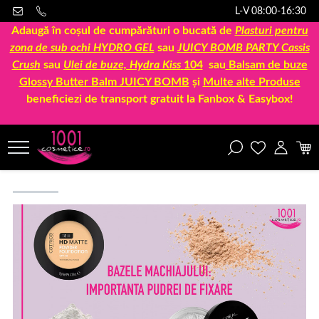
L-V 08:00-16:30
Adaugă în coșul de cumpărături o bucată de
Plasturi pentru
zona de sub ochi HYDRO GEL
sau
JUICY BOMB PARTY Cassis
Crush
sau
Ulei de buze, Hydra Kiss
104
sau
Balsam de buze
Glossy Butter Balm JUICY BOMB
și
Multe alte Produse
beneficiezi de transport gratuit la Fanbox & Easybox!