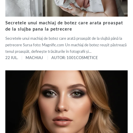
Secretele unui machiaj de botez care arata proaspat
de la slujba pana la petrecere
Secretele unui machiaj de botez care arată proaspăt de la slujbă până la
petrecere Sursa foto: Magnific.com Un machiaj de botez reușit păstrează
tenul proaspăt, definește trăsăturile în fotografii și...
22 IUL.
MACHIAJ
AUTOR: 1001COSMETICE