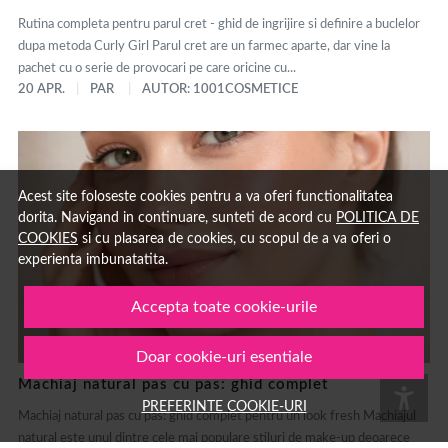
Rutina completa pentru parul cret - ghid de ingrijire si definire a buclelor
dupa metoda Curly Girl Parul cret are un farmec aparte, dar vine la
pachet cu o serie de provocari pe care oricine cu...
20 APR.
PAR
AUTOR: 1001COSMETICE
Acest site foloseste cookies pentru a va oferi functionalitatea
dorita. Navigand in continuare, sunteti de acord cu
POLITICA DE
COOKIES
si cu plasarea de cookies, cu scopul de a va oferi o
experienta imbunatatita.
Accepta toate cookie-urile
Doar cookie-uri esentiale
Machiaj natural pas cu pas: ghid complet
PREFERINTE COOKIE-URI
Machiaj natural pas cu pas: ghid complet pentru un look fresh Machiajul
natural este unul dintre cele mai populare stiluri de make-up deoarece