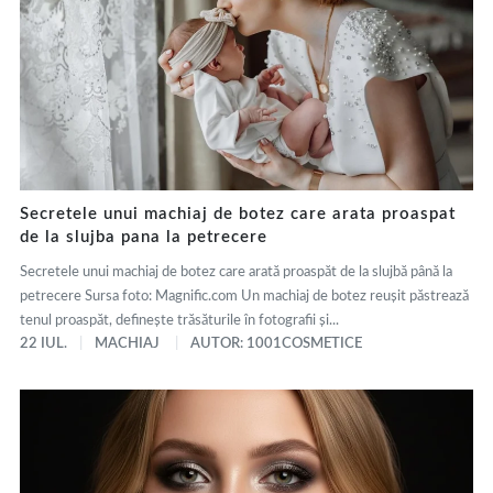
Secretele unui machiaj de botez care arata proaspat
de la slujba pana la petrecere
Secretele unui machiaj de botez care arată proaspăt de la slujbă până la
petrecere Sursa foto: Magnific.com Un machiaj de botez reușit păstrează
tenul proaspăt, definește trăsăturile în fotografii și...
22 IUL.
MACHIAJ
AUTOR: 1001COSMETICE