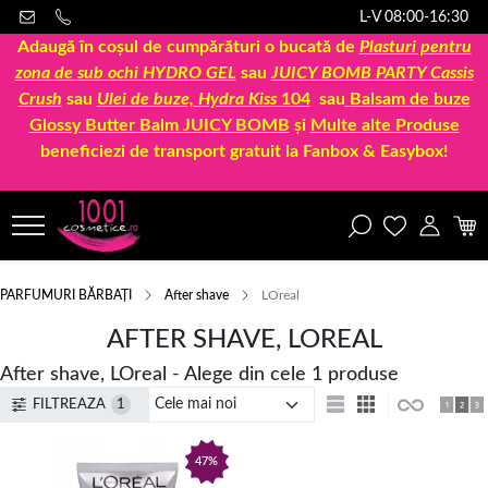
L-V 08:00-16:30
Adaugă în coșul de cumpărături o bucată de
Plasturi pentru
zona de sub ochi HYDRO GEL
sau
JUICY BOMB PARTY Cassis
Crush
sau
Ulei de buze, Hydra Kiss
104
sau
Balsam de buze
Glossy Butter Balm JUICY BOMB
și
Multe alte Produse
beneficiezi de transport gratuit la Fanbox & Easybox!
PARFUMURI BĂRBAȚI
After shave
LOreal
AFTER SHAVE, LOREAL
After shave, LOreal - Alege din cele 1 produse
FILTREAZA
1
47%