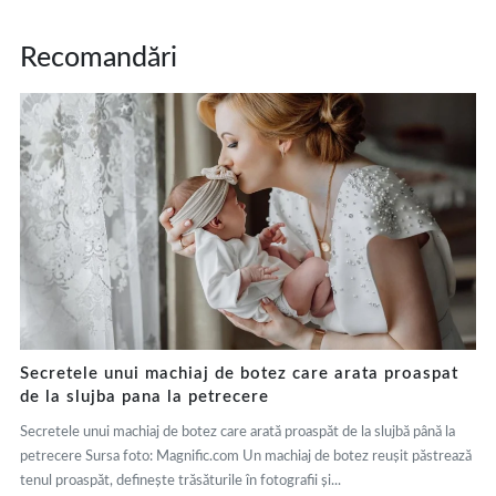
Recomandări
Secretele unui machiaj de botez care arata proaspat
de la slujba pana la petrecere
Secretele unui machiaj de botez care arată proaspăt de la slujbă până la
petrecere Sursa foto: Magnific.com Un machiaj de botez reușit păstrează
tenul proaspăt, definește trăsăturile în fotografii și...