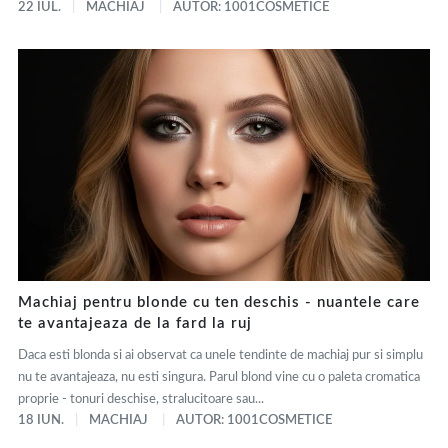
22 IUL.
MACHIAJ
AUTOR: 1001COSMETICE
Machiaj pentru blonde cu ten deschis - nuantele care
te avantajeaza de la fard la ruj
Daca esti blonda si ai observat ca unele tendinte de machiaj pur si simplu
nu te avantajeaza, nu esti singura. Parul blond vine cu o paleta cromatica
proprie - tonuri deschise, stralucitoare sau...
18 IUN.
MACHIAJ
AUTOR: 1001COSMETICE