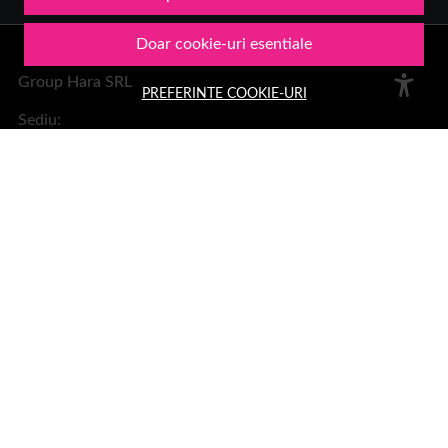
Doar cookie-uri esentiale
Group Hara SRL
PREFERINTE COOKIE-URI
Sediu:
Aleea Trandafirilor 2, Hateg, jud. Hunedoara
Telefon: 0378.11.99.55
Email:
office@1001cosmetice.ro
DESPRE NOI
Despre noi
Formular retur
Termeni si conditii
Confidentialitate