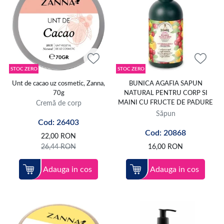
STOC ZERO
STOC ZERO
Unt de cacao uz cosmetic, Zanna,
BUNICA AGAFIA SAPUN
70g
NATURAL PENTRU CORP SI
Cremă de corp
MAINI CU FRUCTE DE PADURE
Săpun
Cod: 26403
Cod: 20868
22,00
RON
26,44
RON
16,00
RON
Adauga in cos
Adauga in cos