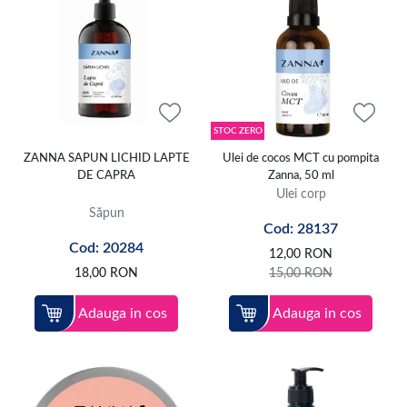
STOC ZERO
ZANNA SAPUN LICHID LAPTE
Ulei de cocos MCT cu pompita
DE CAPRA
Zanna, 50 ml
Ulei corp
Săpun
Cod: 28137
Cod: 20284
12,00
RON
18,00
RON
15,00
RON
Adauga in cos
Adauga in cos