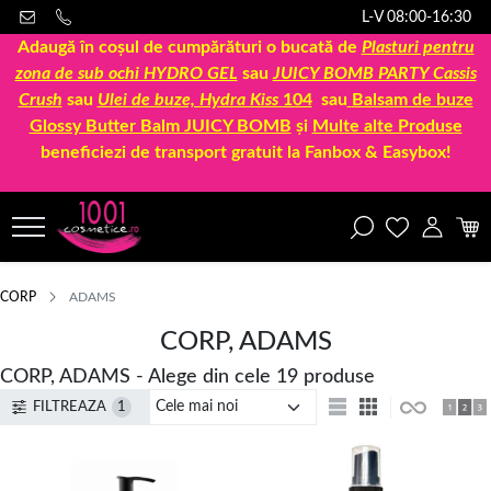
L-V 08:00-16:30
Adaugă în coșul de cumpărături o bucată de
Plasturi pentru
zona de sub ochi HYDRO GEL
sau
JUICY BOMB PARTY Cassis
Crush
sau
Ulei de buze, Hydra Kiss
104
sau
Balsam de buze
Glossy Butter Balm JUICY BOMB
și
Multe alte Produse
beneficiezi de transport gratuit la Fanbox & Easybox!
CORP
ADAMS
CORP, ADAMS
CORP, ADAMS - Alege din cele 19 produse
FILTREAZA
1