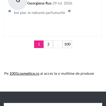
G
Georgiana Rus
29 iul. 2026
Imi plac la nebunie parfumurile
1
2
...
100
Pe
1001cosmetice.ro
ai acces la o multime de produse