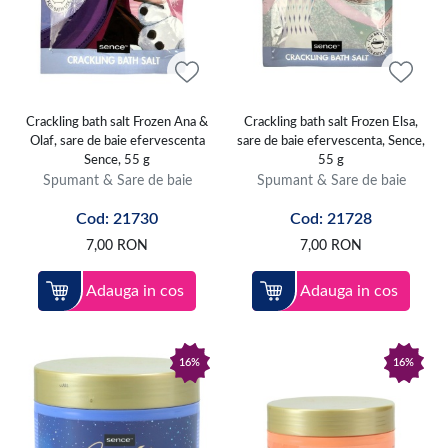
Crackling bath salt Frozen Ana &
Crackling bath salt Frozen Elsa,
Olaf, sare de baie efervescenta
sare de baie efervescenta, Sence,
Sence, 55 g
55 g
Spumant & Sare de baie
Spumant & Sare de baie
Cod: 21730
Cod: 21728
7,00
RON
7,00
RON
Adauga in cos
Adauga in cos
16%
16%