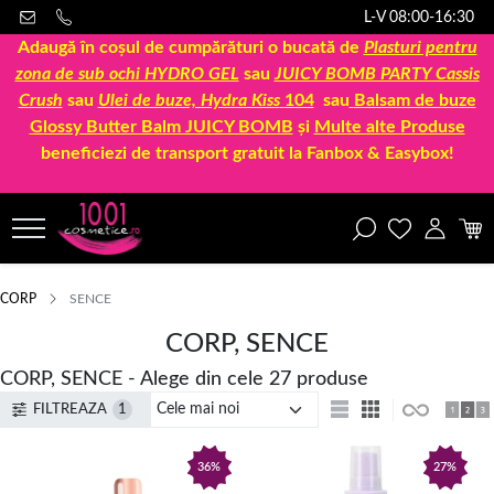
L-V 08:00-16:30
Adaugă în coșul de cumpărături o bucată de
Plasturi pentru
zona de sub ochi HYDRO GEL
sau
JUICY BOMB PARTY Cassis
Crush
sau
Ulei de buze, Hydra Kiss
104
sau
Balsam de buze
Glossy Butter Balm JUICY BOMB
și
Multe alte Produse
beneficiezi de transport gratuit la Fanbox & Easybox!
CORP
SENCE
CORP, SENCE
CORP, SENCE - Alege din cele 27 produse
FILTREAZA
1
36%
27%