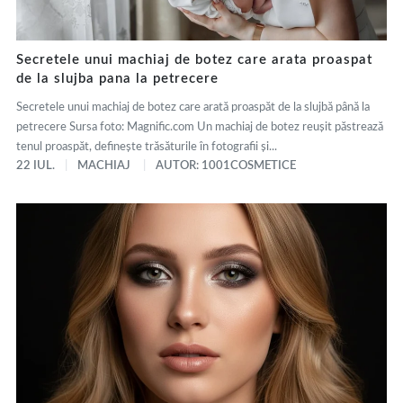
Secretele unui machiaj de botez care arata proaspat
de la slujba pana la petrecere
Secretele unui machiaj de botez care arată proaspăt de la slujbă până la
petrecere Sursa foto: Magnific.com Un machiaj de botez reușit păstrează
tenul proaspăt, definește trăsăturile în fotografii și...
22 IUL.
MACHIAJ
AUTOR: 1001COSMETICE