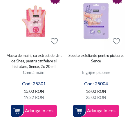
Masca de maini, cu extract de Unt
Sosete exfoliante pentru picioare,
de Shea, pentru catifelare si
Sence
hidratare, Sence, 2x 20 ml
Cremă mâini
Ingrijire picioare
Cod: 25301
Cod: 25004
15,00
RON
16,00
RON
19,32
RON
25,00
RON
Adauga in cos
Adauga in cos