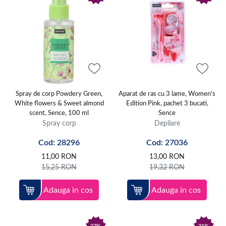
Spray de corp Powdery Green,
Aparat de ras cu 3 lame, Women's
White flowers & Sweet almond
Edition Pink, pachet 3 bucati,
scent, Sence, 100 ml
Sence
Spray corp
Depilare
Cod: 28296
Cod: 27036
11,00
RON
13,00
RON
15,25
RON
19,32
RON
Adauga in cos
Adauga in cos