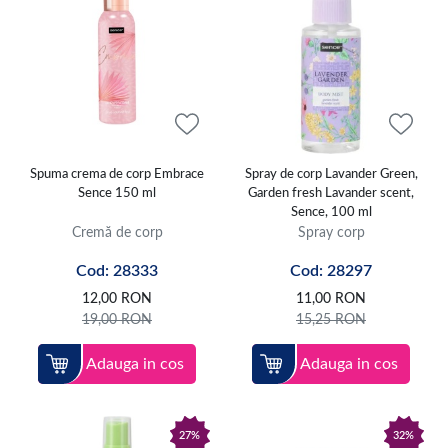
Spuma crema de corp Embrace
Spray de corp Lavander Green,
Sence 150 ml
Garden fresh Lavander scent,
Sence, 100 ml
Cremă de corp
Spray corp
Cod: 28333
Cod: 28297
12,00
RON
11,00
RON
19,00
RON
15,25
RON
Adauga in cos
Adauga in cos
27%
32%