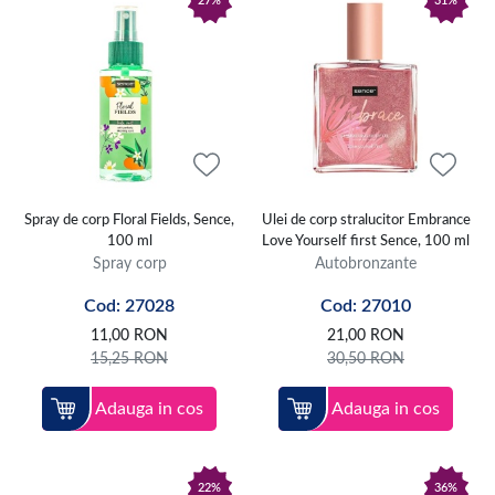
27%
31%
Spray de corp Floral Fields, Sence,
Ulei de corp stralucitor Embrance
100 ml
Love Yourself first Sence, 100 ml
Spray corp
Autobronzante
Cod: 27028
Cod: 27010
11,00
RON
21,00
RON
15,25
RON
30,50
RON
Adauga in cos
Adauga in cos
22%
36%