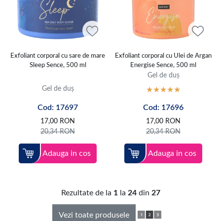
Exfoliant corporal cu sare de mare
Exfoliant corporal cu Ulei de Argan
Sleep Sence, 500 ml
Energise Sence, 500 ml
Gel de duș
Gel de duș
Cod: 17697
Cod: 17696
17,00
RON
17,00
RON
20,34
RON
20,34
RON
Adauga in cos
Adauga in cos
Rezultate de la
1
la
24
din
27
Vezi toate produsele