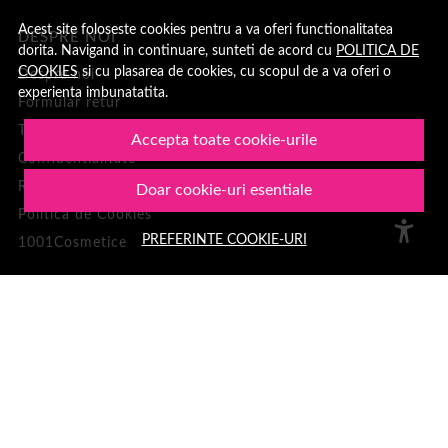
Acest site foloseste cookies pentru a va oferi functionalitatea
DESPRE NOI
dorita. Navigand in continuare, sunteti de acord cu
POLITICA DE
COOKIES
si cu plasarea de cookies, cu scopul de a va oferi o
Despre noi
experienta imbunatatita.
Formular retur
Termeni si conditii
Accepta toate cookie-urile
Confidentialitate
Recenzii clienți
Doar cookie-uri esentiale
Politica de Cookies
PREFERINTE COOKIE-URI
1001Cosmetice
PLATA SI LIVRARE
Cum cumpar
Loialitate
Cosul meu
Metode de plata