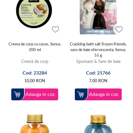
Crema de corp cu cocos, Sence,
Crackling bath salt Frozen Friends,
200 ml
sare de baie efervescenta, Sence,
55 g
Cremă de corp
Spumant & Sare de baie
Cod: 23284
Cod: 21766
10,00
RON
7,00
RON
Adauga in cos
Adauga in cos