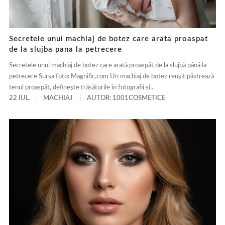
Secretele unui machiaj de botez care arata proaspat
de la slujba pana la petrecere
Secretele unui machiaj de botez care arată proaspăt de la slujbă până la
petrecere Sursa foto: Magnific.com Un machiaj de botez reușit păstrează
tenul proaspăt, definește trăsăturile în fotografii și...
22 IUL.
MACHIAJ
AUTOR: 1001COSMETICE