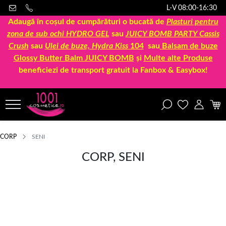
L-V 08:00-16:30
Adaugă în coșul de cumpărături o bucată de
Plasturi pentru
zona de sub ochi HYDRO GEL
sau
JUICY BOMB PARTY Cassis
Crush
sau
Ulei de buze, Hydra Kiss
104
sau
Balsam de buze
Glossy Butter Balm JUICY BOMB
și
Multe alte Produse
beneficiezi de transport gratuit la Fanbox & Easybox!
CORP
SENI
CORP, SENI