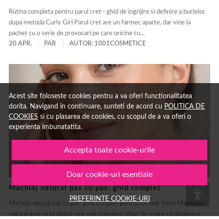
Rutina completa pentru parul cret - ghid de ingrijire si definire a buclelor
dupa metoda Curly Girl Parul cret are un farmec aparte, dar vine la
pachet cu o serie de provocari pe care oricine cu...
20 APR.
PAR
AUTOR: 1001COSMETICE
Acest site foloseste cookies pentru a va oferi functionalitatea
dorita. Navigand in continuare, sunteti de acord cu
POLITICA DE
COOKIES
si cu plasarea de cookies, cu scopul de a va oferi o
experienta imbunatatita.
Accepta toate cookie-urile
Doar cookie-uri esentiale
Machiaj natural pas cu pas: ghid complet
PREFERINTE COOKIE-URI
Machiaj natural pas cu pas: ghid complet pentru un look fresh Machiajul
natural este unul dintre cele mai populare stiluri de make-up deoarece