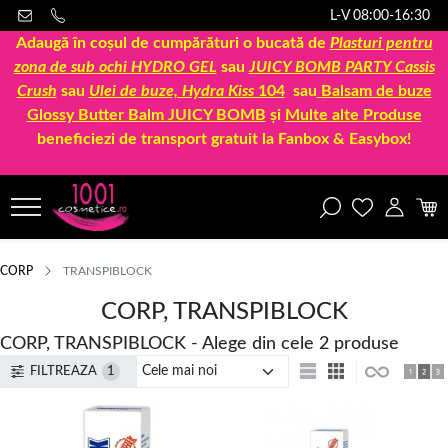
L-V 08:00-16:30
Adaugă în coșul de cumpărături o bucată de
Plasturi pentru
zona de sub ochi HYDRO GEL
sau
JUICY BOMB PARTY Cassis
Crush
sau
Ulei de buze, Hydra Kiss
104
sau
Balsam de buze
Glossy Butter Balm JUICY BOMB
și
Multe alte Produse
beneficiezi de transport gratuit la Fanbox & Easybox!
CORP
TRANSPIBLOCK
CORP, TRANSPIBLOCK
CORP, TRANSPIBLOCK - Alege din cele 2 produse
FILTREAZA
1