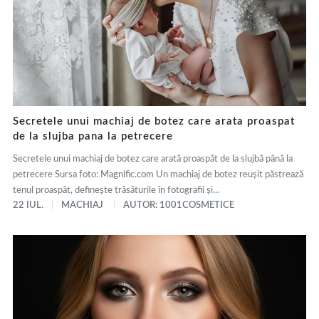
Secretele unui machiaj de botez care arata proaspat
de la slujba pana la petrecere
Secretele unui machiaj de botez care arată proaspăt de la slujbă până la
petrecere Sursa foto: Magnific.com Un machiaj de botez reușit păstrează
tenul proaspăt, definește trăsăturile în fotografii și...
22 IUL.
MACHIAJ
AUTOR: 1001COSMETICE