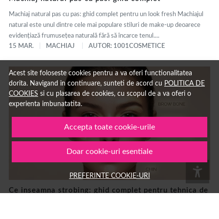
Machiaj natural pas cu pas: ghid complet pentru un look fresh Machiajul
natural este unul dintre cele mai populare stiluri de make-up deoarece
evidențiază frumusețea naturală fără să încarce tenul....
15 MAR.
MACHIAJ
AUTOR: 1001COSMETICE
Acest site foloseste cookies pentru a va oferi functionalitatea
dorita. Navigand in continuare, sunteti de acord cu
POLITICA DE
COOKIES
si cu plasarea de cookies, cu scopul de a va oferi o
experienta imbunatatita.
Accepta toate cookie-urile
Doar cookie-uri esentiale
PREFERINTE COOKIE-URI
Ce inseamna strobing: ghid complet pentru tehnica de
machiaj cu iluminator si diferente fata de contouring
Strobing: ce înseamnă și cum se face această tehnică de machiaj cu