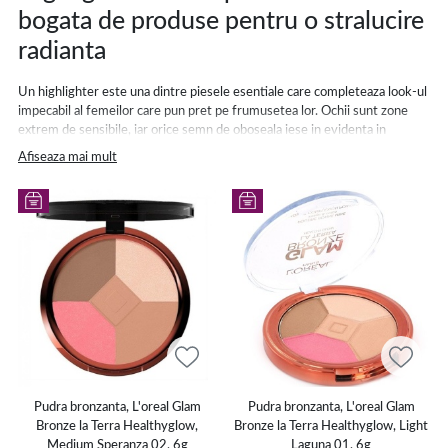
bogata de produse pentru o stralucire
radianta
Un highlighter este una dintre piesele esentiale care completeaza look-ul
impecabil al femeilor care pun pret pe frumusetea lor. Ochii sunt zone
extrem de sensibile, iar orice semn de oboseala iese in evidenta in
aceasta parte a fetei. Un highlighter pune in valoare ochii, contribuind la
Afiseaza mai mult
camuflarea cearcanelor sau umbrelor intunecate, oferind o nota de
stralucire chiar si celui mai simplu machiaj de zi. Iluminatoarele pentru
fata sunt disponibile in forme variate, de la stick, pudra, iluminator crema
si pana la varianta lichida. In functie de preferinte si de ocazie sau
eveniment, se poate opta pentru diverse nuante de iluminatoare pentru
make-up, incepand de la roz-auriu sau perlat, alb-auriu sau sidefat, plus
multe altele care sunt compatibile cu tonul pielii.
Scoate la lumina frumusetea naturala cu care ai fost inzestrata cu ajutorul
unor
produse de make-up
, ideale pentru mascarea micilor imperfectiuni
si sublinierea atuurilor. Creeaza machiaje naturale sau indraznete pentru
evenimente cu
farduri pentru pleoape
,
rimeluri
si
tusuri de ochi
, care sa-ti
accentueze privirea si sa ofere mai multa expresivitate.
Pudra bronzanta, L'oreal Glam
Pudra bronzanta, L'oreal Glam
Bronze la Terra Healthyglow,
Bronze la Terra Healthyglow, Light
Medium Speranza 02, 6g
Laguna 01, 6g