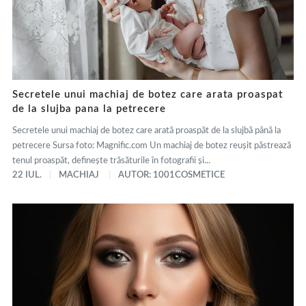
Secretele unui machiaj de botez care arata proaspat
de la slujba pana la petrecere
Secretele unui machiaj de botez care arată proaspăt de la slujbă până la
petrecere Sursa foto: Magnific.com Un machiaj de botez reușit păstrează
tenul proaspăt, definește trăsăturile în fotografii și...
22 IUL.
MACHIAJ
AUTOR: 1001COSMETICE