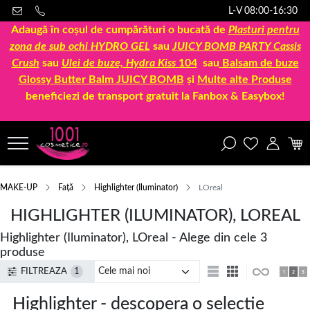
L-V 08:00-16:30
Adaugă în coșul de cumpărături o bucată de
Plasturi pentru
zona de sub ochi HYDRO GEL
sau
JUICY BOMB PARTY Cassis
Crush
sau
Ulei de buze, Hydra Kiss
104
sau
Balsam de buze
Glossy Butter Balm JUICY BOMB
și
Multe alte Produse
beneficiezi de transport gratuit la Fanbox & Easybox!
MAKE-UP
Față
Highlighter (Iluminator)
LOreal
HIGHLIGHTER (ILUMINATOR), LOREAL
Highlighter (Iluminator), LOreal - Alege din cele 3
produse
FILTREAZA
1
Highlighter - descopera o selectie