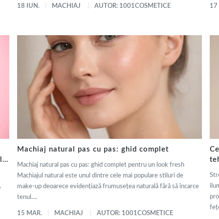
18 IUN.
MACHIAJ
AUTOR: 1001COSMETICE
17
Machiaj natural pas cu pas: ghid complet
Ce
ly
te
Machiaj natural pas cu pas: ghid complet pentru un look fresh
de
Str
Machiajul natural este unul dintre cele mai populare stiluri de
,
ilu
make-up deoarece evidențiază frumusețea naturală fără să încarce
pro
tenul....
fețe
15 MAR.
MACHIAJ
AUTOR: 1001COSMETICE