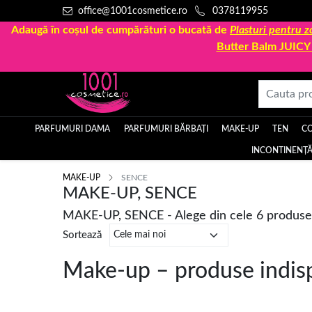
office@1001cosmetice.ro
0378119955
Adaugă în coșul de cumpărături o bucată de
Plasturi pentru
Butter Balm JUIC
PARFUMURI DAMA
PARFUMURI BĂRBAȚI
MAKE-UP
TEN
C
INCONTINENȚĂ
MAKE-UP
SENCE
MAKE-UP, SENCE
MAKE-UP, SENCE - Alege din cele 6 produse
Sortează
Make-up – produse indisp