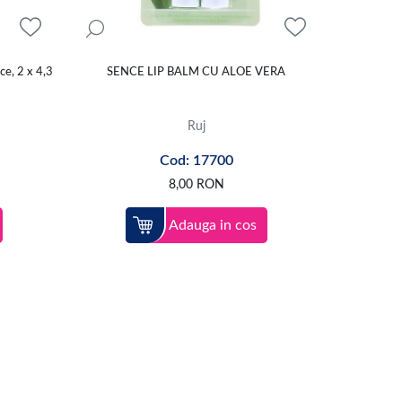
relungind durata acestuia. Pentru acoperirea
de ten
si asigura pielii tale un aspect uniform, ca in
ce, 2 x 4,3
SENCE LIP BALM CU ALOE VERA
ea expresivitatii ochilor, utilizeaza
creioanele
Ruj
online vei gasi toate aceste machiaje, plus multe alte
Cod: 17700
8,00
RON
Adauga in cos