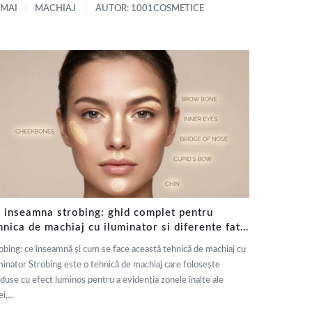
 MAI
MACHIAJ
AUTOR: 1001COSMETICE
 inseamna strobing: ghid complet pentru
hnica de machiaj cu iluminator si diferente fata
 contouring
obing: ce înseamnă și cum se face această tehnică de machiaj cu
minator Strobing este o tehnică de machiaj care folosește
duse cu efect luminos pentru a evidenția zonele înalte ale
i,...