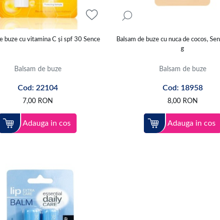
 utilizeaza
creionul de buze
preferat, care previne transferul
rujului
, p
orului
din magazinul nostru online, care vine in completarea
fondului 
e buze cu vitamina C și spf 30 Sence
Balsam de buze cu nuca de cocos, Sen
g
baza din colectia ta de make-up. Pentru un look dramatic si accentuar
Balsam de buze
Balsam de buze
 fixare
a make-up-ului tau pe durata intregii zile. In magazinul nostru 
Cod: 22104
Cod: 18958
7,00
RON
8,00
RON
Adauga in cos
Adauga in cos