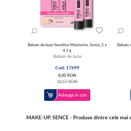
Balsam de buze Sensitive Moisturise, Sence, 2 x
Balsam d
4,3 g
Balsam de buze
Cod: 17699
8,00
RON
10,17
RON
Adauga in cos
MAKE-UP, SENCE - Produse dintre cele mai di