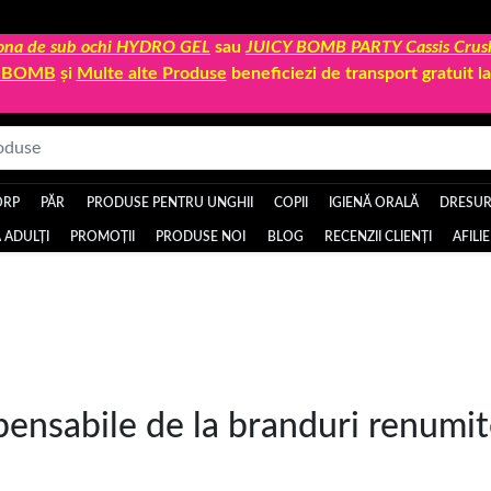
 zona de sub ochi HYDRO GEL
sau
JUICY BOMB PARTY Cassis Crus
Y BOMB
și
Multe alte Produse
beneficiezi de transport gratuit 
ORP
PĂR
PRODUSE PENTRU UNGHII
COPII
IGIENĂ ORALĂ
DRESURI
 ADULȚI
PROMOȚII
PRODUSE NOI
BLOG
RECENZII CLIENȚI
AFILI
ensabile de la branduri renumi