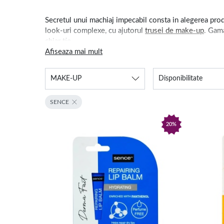
Secretul unui machiaj impecabil consta in alegerea produ
look-uri complexe, cu ajutorul
trusei de make-up
. Gama
chiar tie.
Afiseaza mai mult
Pune-ti in valoarea frumusetea ochilor, datorita
farduri
MAKE-UP
Disponibilitate
Frumusetea este darul de la natura, deci profita de atuuri
SENCE
nostru. Achizitioneaza produsele de makeup de care ai n
20%
Machiaje – gama variata de a
Daca esti incepatoare sau doresti sa te pefectionezi in
obtinerii unor rezultate uimitoare. Incepe cu
baza de ma