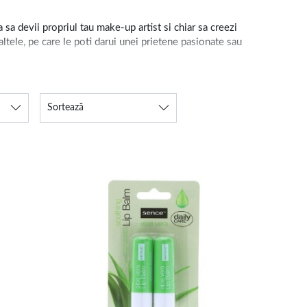
sa devii propriul tau make-up artist si chiar sa creezi
tele, pe care le poti darui unei prietene pasionate sau
toare
pentru un plus de stralucire naturala.
Sortează
elor online, de zi sau de ocazie, disponibile pe site-ul
sei tale.
rinde cateva produse pentru machiaj de baza in vederea
dra
, adauga culoarea potrivita de
ruj
hidratant sau un