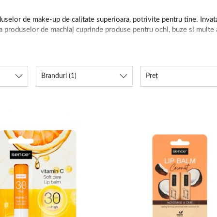
selor de make-up de calitate superioara, potrivite pentru tine. Invata 
 produselor de machiaj cuprinde produse pentru ochi, buze si multe al
lor de pleoape
, a
produselor de machiaj pentru sprancene
sau
ilumina
Branduri
(1)
Preț
le pe care le ai si subliniza unicitatea fizionomiei tale, gratie machiaj
evoie pentru a-ti crea propriul salon de infrumusetare in confortul ca
rticole pentru look-uri impecabile
 tainele machiajului, atunci selectia disponibila pe site-ul nostru cup
chiaj
, dupa care cu
fondul de ten
corespunzator nuantei pielii tale,
pu