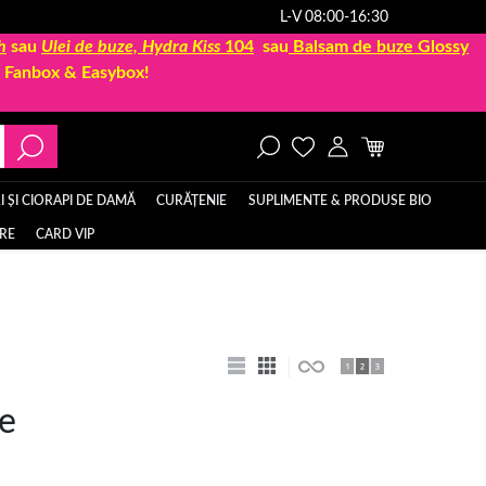
L-V 08:00-16:30
h
sau
Ulei de buze, Hydra Kiss
104
sau
Balsam de buze Glossy
la Fanbox & Easybox!
 ȘI CIORAPI DE DAMĂ
CURĂȚENIE
SUPLIMENTE & PRODUSE BIO
ERE
CARD VIP
te