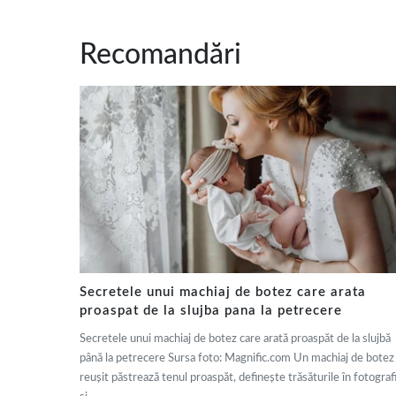
Recomandări
Secretele unui machiaj de botez care arata
proaspat de la slujba pana la petrecere
Secretele unui machiaj de botez care arată proaspăt de la slujbă
până la petrecere Sursa foto: Magnific.com Un machiaj de botez
reușit păstrează tenul proaspăt, definește trăsăturile în fotografi