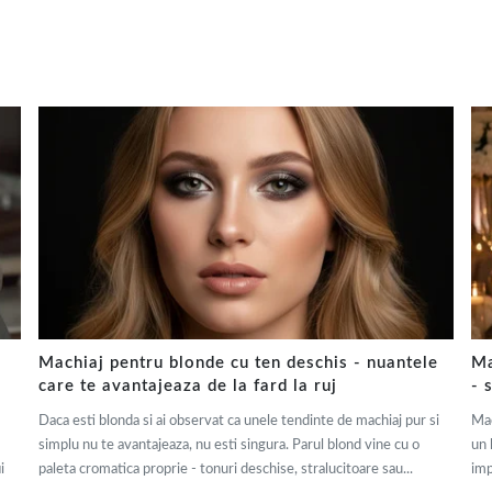
Machiaj pentru blonde cu ten deschis - nuantele
Ma
care te avantajeaza de la fard la ruj
- 
Daca esti blonda si ai observat ca unele tendinte de machiaj pur si
Mac
simplu nu te avantajeaza, nu esti singura. Parul blond vine cu o
un 
i
paleta cromatica proprie - tonuri deschise, stralucitoare sau...
imp