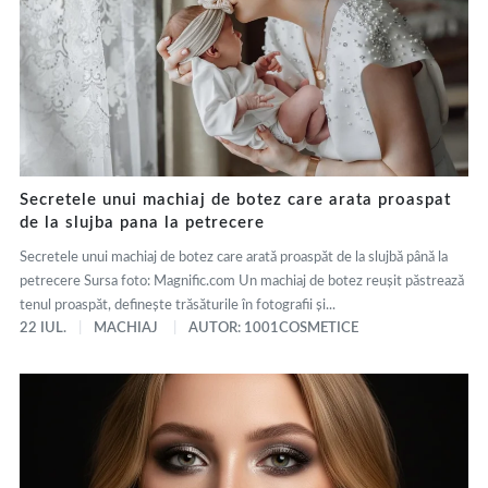
Secretele unui machiaj de botez care arata proaspat
de la slujba pana la petrecere
Secretele unui machiaj de botez care arată proaspăt de la slujbă până la
petrecere Sursa foto: Magnific.com Un machiaj de botez reușit păstrează
tenul proaspăt, definește trăsăturile în fotografii și...
22 IUL.
MACHIAJ
AUTOR: 1001COSMETICE