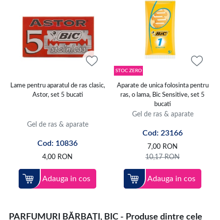
STOC ZERO
Lame pentru aparatul de ras clasic,
Aparate de unica folosinta pentru
Astor, set 5 bucati
ras, o lama, Bic Sensitive, set 5
bucati
Gel de ras & aparate
Gel de ras & aparate
Cod: 23166
Cod: 10836
7,00
RON
4,00
RON
10,17
RON
Adauga in cos
Adauga in cos
PARFUMURI BĂRBAȚI, BIC - Produse dintre cele