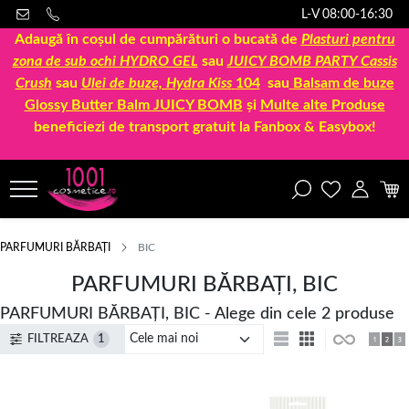
L-V 08:00-16:30
Adaugă în coșul de cumpărături o bucată de
Plasturi pentru
zona de sub ochi HYDRO GEL
sau
JUICY BOMB PARTY Cassis
Crush
sau
Ulei de buze, Hydra Kiss
104
sau
Balsam de buze
Glossy Butter Balm JUICY BOMB
și
Multe alte Produse
beneficiezi de transport gratuit la Fanbox & Easybox!
PARFUMURI BĂRBAȚI
BIC
PARFUMURI BĂRBAȚI, BIC
PARFUMURI BĂRBAȚI, BIC - Alege din cele 2 produse
FILTREAZA
1