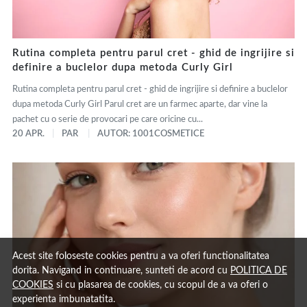
Rutina completa pentru parul cret - ghid de ingrijire si
definire a buclelor dupa metoda Curly Girl
Rutina completa pentru parul cret - ghid de ingrijire si definire a buclelor
dupa metoda Curly Girl Parul cret are un farmec aparte, dar vine la
pachet cu o serie de provocari pe care oricine cu...
20 APR.
PAR
AUTOR: 1001COSMETICE
Acest site foloseste cookies pentru a va oferi functionalitatea
dorita. Navigand in continuare, sunteti de acord cu
POLITICA DE
COOKIES
si cu plasarea de cookies, cu scopul de a va oferi o
experienta imbunatatita.