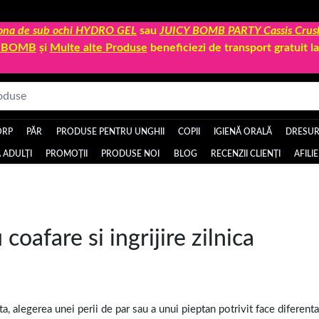
 zona de sub ochi HYDRO GEL
sau
JUICY BOMB PARTY Cassis Crus
Y BOMB
și
Multe alte Produse
beneficiezi de transport gratuit 
ORP
PĂR
PRODUSE PENTRU UNGHII
COPII
IGIENĂ ORALĂ
DRESURI
 ADULȚI
PROMOȚII
PRODUSE NOI
BLOG
RECENZII CLIENȚI
AFILI
coafare si ingrijire zilnica
ta, alegerea unei perii de par sau a unui pieptan potrivit face diferenta