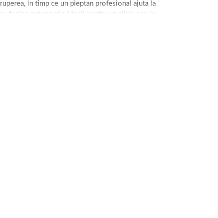
 ruperea, in timp ce un pieptan profesional ajuta la
 cu design ergonomic, ideali pentru uz zilnic sau in
ctoare pentru par
inainte de placa sau ondulator, iar
tru par
, iar pentru definire, poti opta pentru
gel si ceara
 reda stralucirea si elasticitatea. Alege perii de par
trumentele potrivite, coafarea devine mai rapida, mai