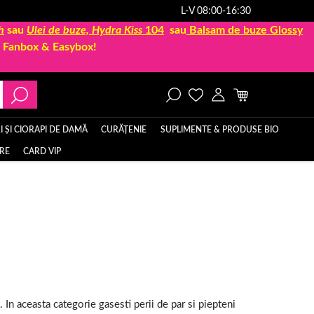
L-V 08:00-16:30
h
sau
Ulei de buze, Hydra Kiss
104
sau
Balsam de buze Glossy
la Fanbox & Easybox!
 ȘI CIORAPI DE DAMĂ
CURĂȚENIE
SUPLIMENTE & PRODUSE BIO
ERE
CARD VIP
. In aceasta categorie gasesti perii de par si piepteni