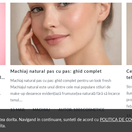
Machiaj natural pas cu pas: ghid complet
Ce
ly
te
Machiaj natural pas cu pas: ghid complet pentru un look fresh
de
Str
Machiajul natural este unul dintre cele mai populare stiluri de
,
ilu
make-up deoarece evidențiază frumusețea naturală fără să încarce
pro
tenul....
fețe
15 MAR.
MACHIAJ
AUTOR: 1001COSMETICE
15
atea dorita. Navigand in continuare, sunteti de acord cu
POLITICA DE CO
ita.