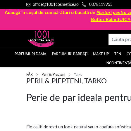
office@1001cosmetice.ro
0378119955
Adaugă în coșul de cumpărături o bucată de
Plasturi pentru
Butter Balm JUIC
PARFUMURI DAMA
PARFUMURI BĂRBAȚI
MAKE-UP
TEN
C
INCONTINENȚĂ
PĂR
Perii & Piepteni
Tarko
PERII & PIEPTENI, TARKO
Perie de par ideala pentru 
Fie ca iti doresti un look natural sau o coafura sofistica