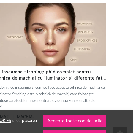
 inseamna strobing: ghid complet pentru
hnica de machiaj cu iluminator si diferente fata
 contouring
obing: ce înseamnă și cum se face această tehnică de machiaj cu
minator Strobing este o tehnică de machiaj care folosește
duse cu efect luminos pentru a evidenția zonele înalte ale
i,...
 MAR.
MACHIAJ
AUTOR: 1001COSMETICE
OKIES
si cu plasarea
Accepta toate cookie-urile