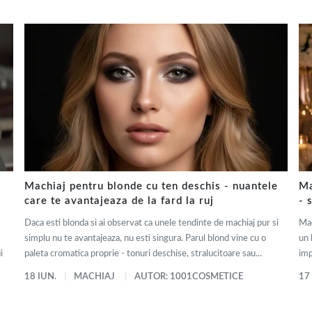
Machiaj pentru blonde cu ten deschis - nuantele
Ma
care te avantajeaza de la fard la ruj
- 
Daca esti blonda si ai observat ca unele tendinte de machiaj pur si
Mac
simplu nu te avantajeaza, nu esti singura. Parul blond vine cu o
un 
i
paleta cromatica proprie - tonuri deschise, stralucitoare sau...
imp
18 IUN.
MACHIAJ
AUTOR: 1001COSMETICE
17