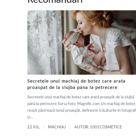
Secretele unui machiaj de botez care arata
proaspat de la slujba pana la petrecere
Secretele unui machiaj de botez care arată proaspăt de la slujbă
până la petrecere Sursa foto: Magnific.com Un machiaj de botez
reușit păstrează tenul proaspăt, definește trăsăturile în fotografi
și...
22 IUL.
MACHIAJ
AUTOR: 1001COSMETICE