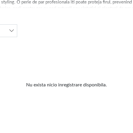
 styling. O perie de par profesionala iti poate proteja firul, prevenind
ice, perii pentru par cu peri naturali sau sintetici si piepteni de par
t
trivita pentru tine?
enti si piepteni cu dinti rari.
si coafare iti protejeaza podoaba capilara. Foloseste
solutii termoprote
 tau de par. Pentru fixare si volum, ai la dispozitie
fixativ si spuma pen
Nu exista nicio inregistrare disponibila.
rofunda. Completeaza rutina cu
tratamente si masti pentru par
pentru a-i
litate, pentru un rezultat impecabil atat acasa, cat si in salon. Cu ins