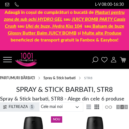
L-V 08:00-16:30
Adaugă în coșul de cumpărături o bucată de
Plasturi pentru
zona de sub ochi HYDRO GEL
sau
JUICY BOMB PARTY Cassis
Crush
sau
Ulei de buze, Hydra Kiss
104
sau
Balsam de buze
Glossy Butter Balm JUICY BOMB
și
Multe alte Produse
beneficiezi de transport gratuit la Fanbox & Easybox!
PARFUMURI BĂRBAȚI
Spray & Stick barbati
STR8
SPRAY & STICK BARBATI, STR8
Spray & Stick barbati, STR8 - Alege din cele 6 produse
FILTREAZA
1
NOU