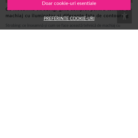
Doar cookie-uri esentiale
Ce inseamna strobing: ghid complet pentru tehnica de
machiaj cu iluminator si diferente fata de contouring
PREFERINTE COOKIE-URI
Strobing: ce înseamnă și cum se face această tehnică de machiaj cu
iluminator Strobing este o tehnică de machiaj care folosește produse cu
efect luminos pentru a evidenția zonele înalte ale feței,...
15 MAR.
MACHIAJ
AUTOR: 1001COSMETICE
Branduri