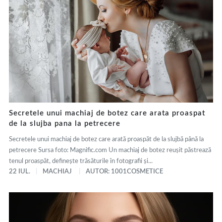
Secretele unui machiaj de botez care arata proaspat
de la slujba pana la petrecere
Secretele unui machiaj de botez care arată proaspăt de la slujbă până la
petrecere Sursa foto: Magnific.com Un machiaj de botez reușit păstrează
tenul proaspăt, definește trăsăturile în fotografii și...
22 IUL.
MACHIAJ
AUTOR: 1001COSMETICE