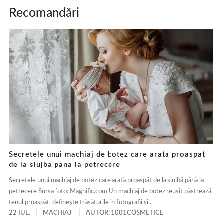
Recomandări
Secretele unui machiaj de botez care arata proaspat
de la slujba pana la petrecere
Secretele unui machiaj de botez care arată proaspăt de la slujbă până la
petrecere Sursa foto: Magnific.com Un machiaj de botez reușit păstrează
tenul proaspăt, definește trăsăturile în fotografii și...
22 IUL.
MACHIAJ
AUTOR: 1001COSMETICE