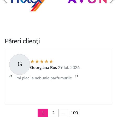
Păreri clienți
G
Georgiana Rus
29 iul. 2026
Imi plac la nebunie parfumurile
1
2
...
100