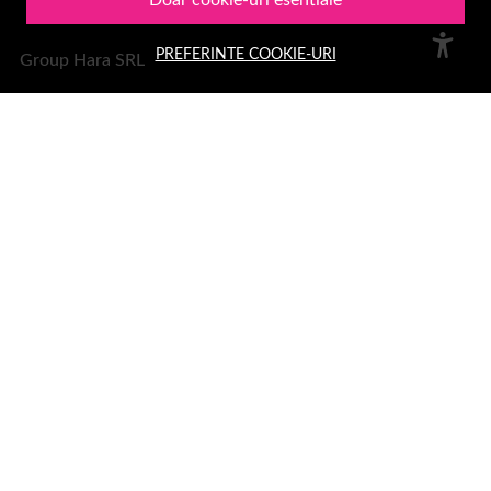
Doar cookie-uri esentiale
PREFERINTE COOKIE-URI
Group Hara SRL
Sediu:
Aleea Trandafirilor 2, Hateg, jud. Hunedoara
Telefon: 0378.11.99.55
Email:
office@1001cosmetice.ro
DESPRE NOI
Despre noi
Formular retur
Termeni si conditii
Confidentialitate
Recenzii clienți