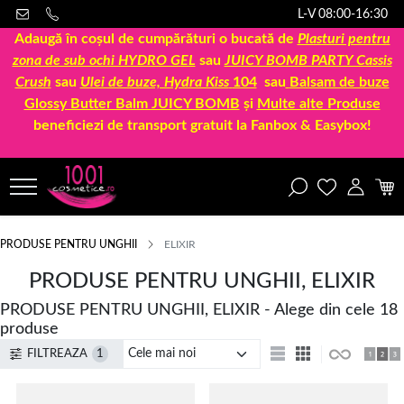
L-V 08:00-16:30
Adaugă în coșul de cumpărături o bucată de
Plasturi pentru
zona de sub ochi HYDRO GEL
sau
JUICY BOMB PARTY Cassis
Crush
sau
Ulei de buze, Hydra Kiss
104
sau
Balsam de buze
Glossy Butter Balm JUICY BOMB
și
Multe alte Produse
beneficiezi de transport gratuit la Fanbox & Easybox!
PRODUSE PENTRU UNGHII
ELIXIR
PRODUSE PENTRU UNGHII, ELIXIR
PRODUSE PENTRU UNGHII, ELIXIR - Alege din cele 18
produse
FILTREAZA
1