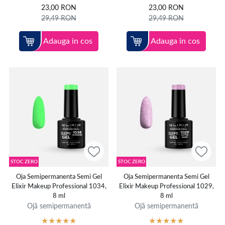
23,00
RON
23,00
RON
29,49
RON
29,49
RON
Adauga in cos
Adauga in cos
STOC ZERO
STOC ZERO
Oja Semipermanenta Semi Gel
Oja Semipermanenta Semi Gel
Elixir Makeup Professional 1034,
Elixir Makeup Professional 1029,
8 ml
8 ml
Ojă semipermanentă
Ojă semipermanentă