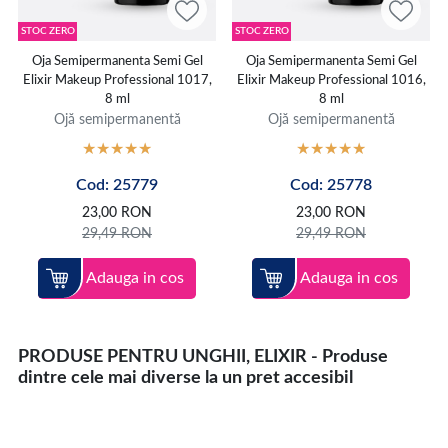
STOC ZERO
STOC ZERO
Oja Semipermanenta Semi Gel
Oja Semipermanenta Semi Gel
Elixir Makeup Professional 1017,
Elixir Makeup Professional 1016,
8 ml
8 ml
Ojă semipermanentă
Ojă semipermanentă
Cod: 25779
Cod: 25778
23,00
RON
23,00
RON
29,49
RON
29,49
RON
Adauga in cos
Adauga in cos
PRODUSE PENTRU UNGHII, ELIXIR - Produse
dintre cele mai diverse la un pret accesibil