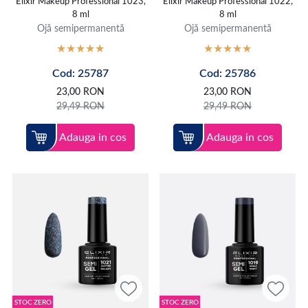
Elixir Makeup Professional 1023,
Elixir Makeup Professional 1022,
8 ml
8 ml
Ojă semipermanentă
Ojă semipermanentă
Cod: 25787
Cod: 25786
23,00
RON
23,00
RON
29,49
RON
29,49
RON
Adauga in cos
Adauga in cos
STOC ZERO
STOC ZERO