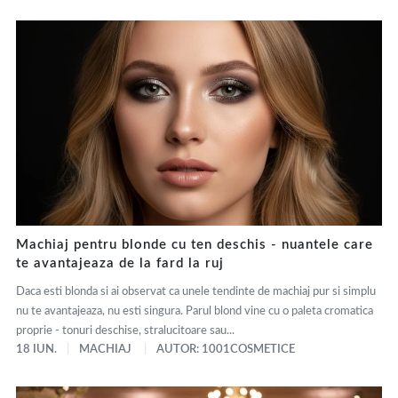
Machiaj pentru blonde cu ten deschis - nuantele care
te avantajeaza de la fard la ruj
Daca esti blonda si ai observat ca unele tendinte de machiaj pur si simplu
nu te avantajeaza, nu esti singura. Parul blond vine cu o paleta cromatica
proprie - tonuri deschise, stralucitoare sau...
18 IUN.
MACHIAJ
AUTOR: 1001COSMETICE