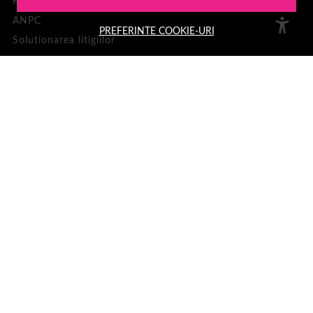
Harta site
ANPC
PREFERINTE COOKIE-URI
Solutionarea litigiilor
CONT CLIENT
Contul meu
Inregistrare
Recuperare parola
Istoric comenzi
Produse favorite