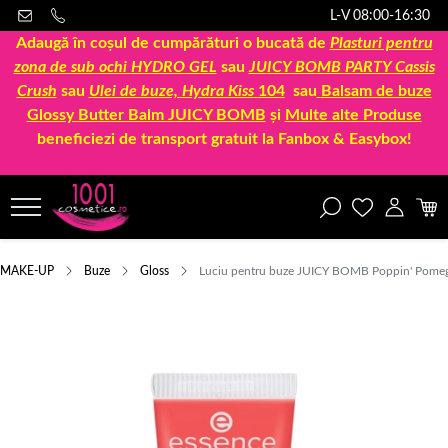
L-V 08:00-16:30
Adaugă în coșul de cumpărături o bucată de
Plasturi pentru
zona de sub ochi HYDRO GEL
sau
JUICY BOMB PARTY Cassis
Crush
sau
Ulei de buze, Hydra Kiss
104
sau
Balsam de buze
Glossy Butter Balm JUICY BOMB
și
Multe alte Produse
beneficiezi de transport gratuit la Fanbox & Easybox!
MAKE-UP
Buze
Gloss
Luciu pentru buze JUICY BOMB Poppin' Pomeg