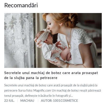
Recomandări
Secretele unui machiaj de botez care arata proaspat
de la slujba pana la petrecere
Secretele unui machiaj de botez care arată proaspăt de la slujbă până la
petrecere Sursa foto: Magnific.com Un machiaj de botez reușit păstrează
tenul proaspăt, definește trăsăturile în fotografii și...
22 IUL.
MACHIAJ
AUTOR: 1001COSMETICE