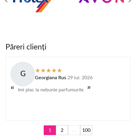
Păreri clienți
G
Georgiana Rus
29 iul. 2026
Imi plac la nebunie parfumurile
1
2
...
100