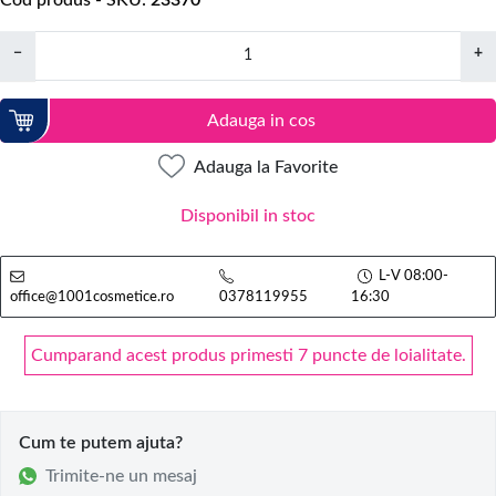
Cod produs - SKU
23370
−
+
Adauga in cos
Adauga la Favorite
Disponibil in stoc
L-V 08:00-
office@1001cosmetice.ro
0378119955
16:30
Cumparand acest produs primesti 7 puncte de loialitate.
Cum te putem ajuta?
Trimite-ne un mesaj