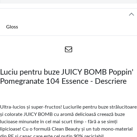
Gloss
Luciu pentru buze JUICY BOMB Poppin'
Pomegranate 104 Essence - Descriere
Ultra-lucios și super-fructos! Luciurile pentru buze strălucitoare
și colorate JUICY BOMB cu aromă delicioasă creează buze
lucioase minunate în cel mai scurt timp - fără a se simți
lipicioase! Cu o formulă Clean Beauty și un tub mono-material
din PE și capac care este cel puțin 90% reciclabil.