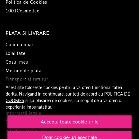
Politica de Cookies
1001Cosmetice
PLATA SI LIVRARE
Cum cumpar
Loialitate
Cosul meu
Metode de plata
Transport si retururi
Acest site foloseste cookies pentru a va oferi functionalitatea
dorita. Navigand in continuare, sunteti de acord cu
POLITICA DE
COOKIES
si cu plasarea de cookies, cu scopul de a va oferi o
ASISTENTA
experienta imbunatatita.
Informatii legale
Accepta toate cookie-urile
Contacteaza-ne
Intrebari frecvente
Doar cookie-uri esentiale