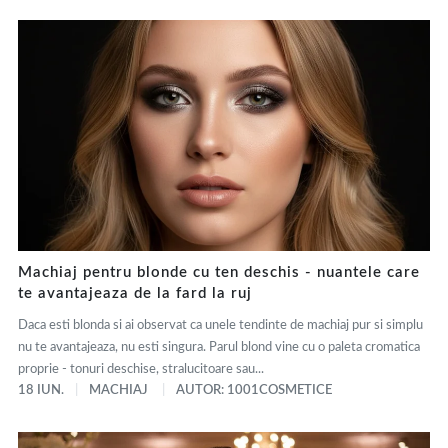
Machiaj pentru blonde cu ten deschis - nuantele care
te avantajeaza de la fard la ruj
Daca esti blonda si ai observat ca unele tendinte de machiaj pur si simplu
nu te avantajeaza, nu esti singura. Parul blond vine cu o paleta cromatica
proprie - tonuri deschise, stralucitoare sau...
18 IUN.
MACHIAJ
AUTOR: 1001COSMETICE