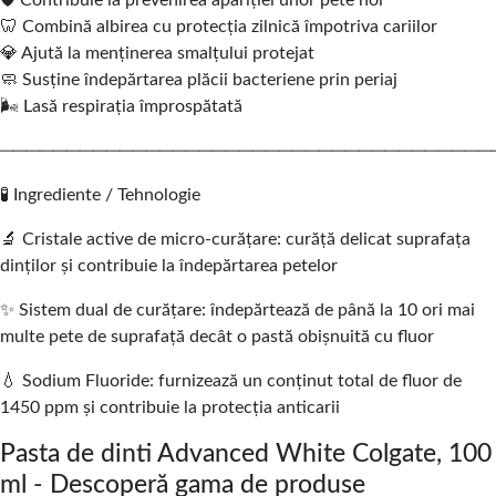
🛡️ Contribuie la prevenirea apariției unor pete noi
🦷 Combină albirea cu protecția zilnică împotriva cariilor
💎 Ajută la menținerea smalțului protejat
🧼 Susține îndepărtarea plăcii bacteriene prin periaj
🌬️ Lasă respirația împrospătată
─────────────────────────────────────
🧪 Ingrediente / Tehnologie
🔬 Cristale active de micro-curățare: curăță delicat suprafața
dinților și contribuie la îndepărtarea petelor
✨ Sistem dual de curățare: îndepărtează de până la 10 ori mai
multe pete de suprafață decât o pastă obișnuită cu fluor
💧 Sodium Fluoride: furnizează un conținut total de fluor de
1450 ppm și contribuie la protecția anticarii
Pasta de dinti Advanced White Colgate, 100
ml - Descoperă gama de produse