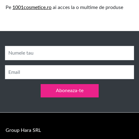
Pe
1001cosmetice.ro
ai acces la o multime de produse
Numele tau
Email
Aboneaza-te
Group Hara SRL