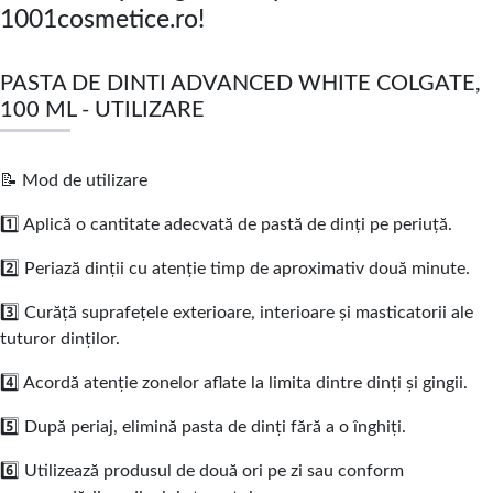
1001cosmetice.ro!
PASTA DE DINTI ADVANCED WHITE COLGATE,
100 ML - UTILIZARE
📝 Mod de utilizare
1️⃣ Aplică o cantitate adecvată de pastă de dinți pe periuță.
2️⃣ Periază dinții cu atenție timp de aproximativ două minute.
3️⃣ Curăță suprafețele exterioare, interioare și masticatorii ale
tuturor dinților.
4️⃣ Acordă atenție zonelor aflate la limita dintre dinți și gingii.
5️⃣ După periaj, elimină pasta de dinți fără a o înghiți.
6️⃣ Utilizează produsul de două ori pe zi sau conform