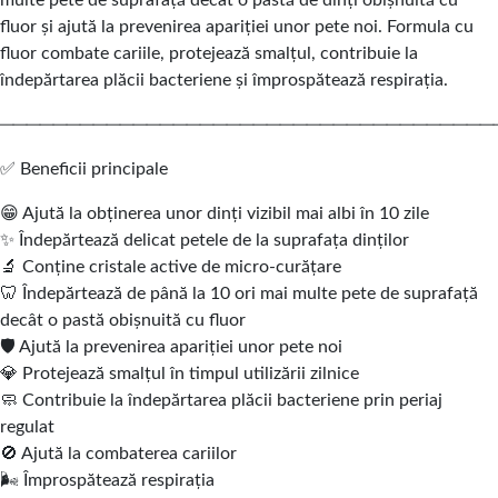
multe pete de suprafață decât o pastă de dinți obișnuită cu
fluor și ajută la prevenirea apariției unor pete noi. Formula cu
fluor combate cariile, protejează smalțul, contribuie la
îndepărtarea plăcii bacteriene și împrospătează respirația.
─────────────────────────────────────
✅ Beneficii principale
😁 Ajută la obținerea unor dinți vizibil mai albi în 10 zile
✨ Îndepărtează delicat petele de la suprafața dinților
🔬 Conține cristale active de micro-curățare
🦷 Îndepărtează de până la 10 ori mai multe pete de suprafață
decât o pastă obișnuită cu fluor
🛡️ Ajută la prevenirea apariției unor pete noi
💎 Protejează smalțul în timpul utilizării zilnice
🧼 Contribuie la îndepărtarea plăcii bacteriene prin periaj
regulat
🚫 Ajută la combaterea cariilor
🌬️ Împrospătează respirația