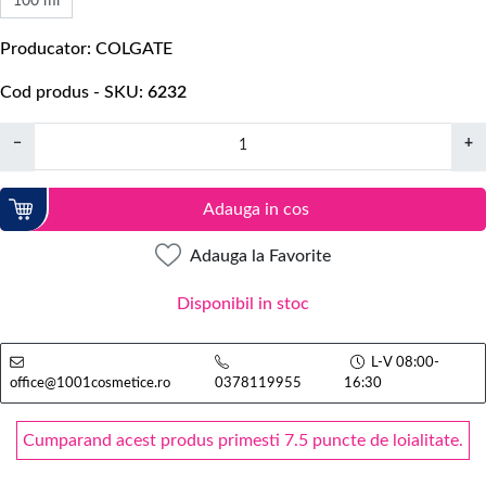
100 ml
Producator
COLGATE
Cod produs - SKU
6232
−
+
Adauga in cos
Adauga la Favorite
Disponibil in stoc
L-V 08:00-
office@1001cosmetice.ro
0378119955
16:30
Cumparand acest produs primesti 7.5 puncte de loialitate.