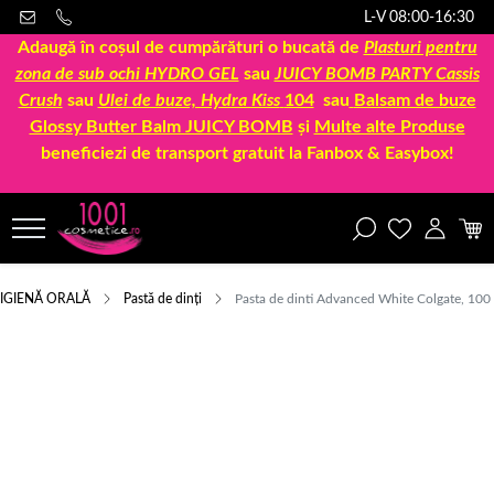
L-V 08:00-16:30
Adaugă în coșul de cumpărături o bucată de
Plasturi pentru
zona de sub ochi HYDRO GEL
sau
JUICY BOMB PARTY Cassis
Crush
sau
Ulei de buze, Hydra Kiss
104
sau
Balsam de buze
Glossy Butter Balm JUICY BOMB
și
Multe alte Produse
beneficiezi de transport gratuit la Fanbox & Easybox!
IGIENĂ ORALĂ
Pastă de dinți
Pasta de dinti Advanced White Colgate, 100