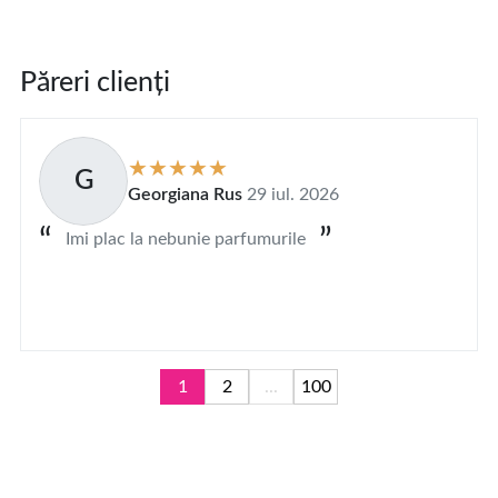
Păreri clienți
G
Georgiana Rus
29 iul. 2026
Imi plac la nebunie parfumurile
1
2
...
100