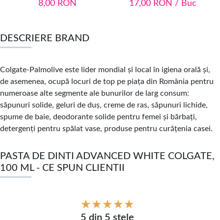
8,00
RON
17,00
RON
/ Buc
DESCRIERE BRAND
Colgate-Palmolive este lider mondial și local în igiena orală și,
de asemenea, ocupă locuri de top pe piața din România pentru
numeroase alte segmente
ale bunurilor de larg consum:
săpunuri solide, geluri de duș, creme de ras, săpunuri lichide,
spume de baie, deodorante solide pentru femei și bărbați,
detergenți pentru spălat vase, produse pentru curățenia casei.
PASTA DE DINTI ADVANCED WHITE COLGATE,
100 ML - CE SPUN CLIENTII
5 din 5 stele