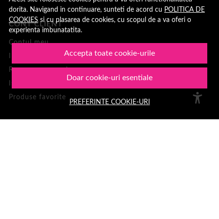
dorita. Navigand in continuare, sunteti de acord cu
POLITICA DE
COOKIES
si cu plasarea de cookies, cu scopul de a va oferi o
CONT CLIENT
experienta imbunatatita.
Contul meu
Accepta toate cookie-urile
Inregistrare
Recuperare parola
Doar cookie-uri esentiale
Istoric comenzi
Produse favorite
PREFERINTE COOKIE-URI