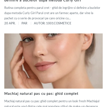
definire a buclelor dupa metoda Curly Girl
Rutina completa pentru parul cret - ghid de ingrijire si definire a buclelor
dupa metoda Curly Girl Parul cret are un farmec aparte, dar vine la
pachet cu o serie de provocari pe care oricine cu...
20 APR.
PAR
AUTOR: 1001COSMETICE
Machiaj natural pas cu pas: ghid complet
Machiaj natural pas cu pas: ghid complet pentru un look fresh Machiajul
natural este unul dintre cele mai populare stiluri de make-up deoarece