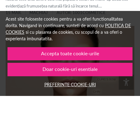
evidențiază frumusețea naturală fără să încarce tenul....
15 MAR.
MACHIAJ
AUTOR: 1001COSMETICE
Acest site foloseste cookies pentru a va oferi functionalitatea
dorita. Navigand in continuare, sunteti de acord cu
POLITICA DE
COOKIES
si cu plasarea de cookies, cu scopul de a va oferi o
experienta imbunatatita.
Accepta toate cookie-urile
Doar cookie-uri esentiale
PREFERINTE COOKIE-URI
Ce inseamna strobing: ghid complet pentru tehnica de
machiaj cu iluminator si diferente fata de contouring
Strobing: ce înseamnă și cum se face această tehnică de machiaj cu
iluminator Strobing este o tehnică de machiaj care folosește produse cu
efect luminos pentru a evidenția zonele înalte ale feței,...