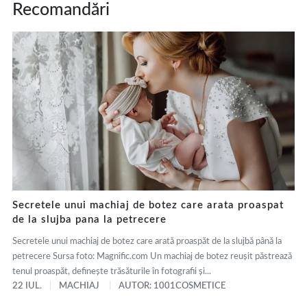
Recomandări
Secretele unui machiaj de botez care arata proaspat
de la slujba pana la petrecere
Secretele unui machiaj de botez care arată proaspăt de la slujbă până la
petrecere Sursa foto: Magnific.com Un machiaj de botez reușit păstrează
tenul proaspăt, definește trăsăturile în fotografii și...
22 IUL.
MACHIAJ
AUTOR: 1001COSMETICE