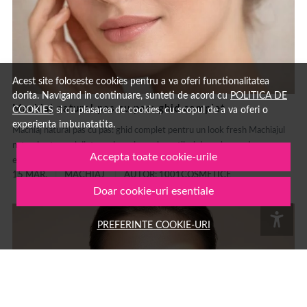
Acest site foloseste cookies pentru a va oferi functionalitatea
dorita. Navigand in continuare, sunteti de acord cu
POLITICA DE
Machiaj natural pas cu pas: ghid complet
COOKIES
si cu plasarea de cookies, cu scopul de a va oferi o
experienta imbunatatita.
Machiaj natural pas cu pas: ghid complet pentru un look fresh Machiajul
natural este unul dintre cele mai populare stiluri de make-up deoarece
Accepta toate cookie-urile
evidențiază frumusețea naturală fără să încarce tenul....
15 MAR.
MACHIAJ
AUTOR: 1001COSMETICE
Doar cookie-uri esentiale
PREFERINTE COOKIE-URI