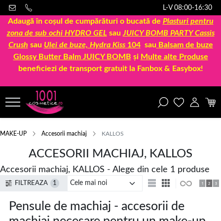
L-V 08:00-16:30
Adaugă în coșul de cumpărături o bucată de
Plasturi pentru
zona de sub ochi HYDRO GEL
sau
JUICY BOMB PARTY Cassis
Crush
sau
Ulei de buze, Hydra Kiss
104
sau
Balsam de buze
Glossy Butter Balm JUICY BOMB
și
Multe alte Produse
beneficiezi de transport gratuit la Fanbox & Easybox!
MAKE-UP
Accesorii machiaj
KALLOS
ACCESORII MACHIAJ, KALLOS
Accesorii machiaj, KALLOS - Alege din cele 1 produse
FILTREAZA
1
Pensule de machiaj - accesorii de