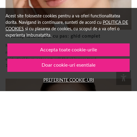
Acest site foloseste cookies pentru a va oferi functionalitatea
dorita. Navigand in continuare, sunteti de acord cu
POLITICA DE
COOKIES
si cu plasarea de cookies, cu scopul de a va oferi o
experienta imbunatatita.
Machiaj natural pas cu pas: ghid complet
Machiaj natural pas cu pas: ghid complet pentru un look fresh Machiajul
Accepta toate cookie-urile
natural este unul dintre cele mai populare stiluri de make-up deoarece
evidențiază frumusețea naturală fără să încarce tenul....
Doar cookie-uri esentiale
15 MAR.
MACHIAJ
AUTOR: 1001COSMETICE
PREFERINTE COOKIE-URI