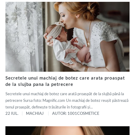
Secretele unui machiaj de botez care arata proaspat
de la slujba pana la petrecere
Secretele unui machiaj de botez care arată proaspăt de la slujbă până la
petrecere Sursa foto: Magnific.com Un machiaj de botez reușit păstrează
tenul proaspăt, definește trăsăturile în fotografii și...
22 IUL.
MACHIAJ
AUTOR: 1001COSMETICE