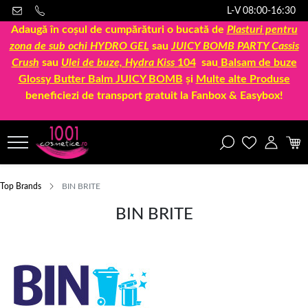
L-V 08:00-16:30
Adaugă în coșul de cumpărături o bucată de
Plasturi pentru
zona de sub ochi HYDRO GEL
sau
JUICY BOMB PARTY Cassis
Crush
sau
Ulei de buze, Hydra Kiss
104
sau
Balsam de buze
Glossy Butter Balm JUICY BOMB
și
Multe alte Produse
beneficiezi de transport gratuit la Fanbox & Easybox!
Top Brands
BIN BRITE
BIN BRITE