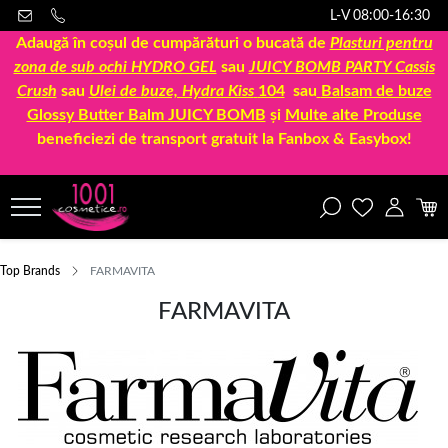
L-V 08:00-16:30
Adaugă în coșul de cumpărături o bucată de
Plasturi pentru
zona de sub ochi HYDRO GEL
sau
JUICY BOMB PARTY Cassis
Crush
sau
Ulei de buze, Hydra Kiss
104
sau
Balsam de buze
Glossy Butter Balm JUICY BOMB
și
Multe alte Produse
beneficiezi de transport gratuit la Fanbox & Easybox!
Top Brands
FARMAVITA
FARMAVITA