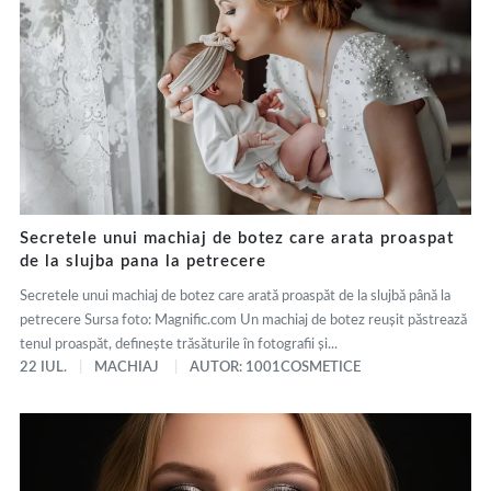
Secretele unui machiaj de botez care arata proaspat
de la slujba pana la petrecere
Secretele unui machiaj de botez care arată proaspăt de la slujbă până la
petrecere Sursa foto: Magnific.com Un machiaj de botez reușit păstrează
tenul proaspăt, definește trăsăturile în fotografii și...
22 IUL.
MACHIAJ
AUTOR: 1001COSMETICE