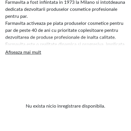
Farmavita a fost infiintata in 1973 la Milano si intotdeauna
dedicata dezvoltarii produselor cosmetice profesionale
pentru par.
Farmavita activeaza pe piata produselor cosmetice pentru
par de peste 40 de ani cu prioritate coplesitoare pentru
dezvoltarea de produse profesionale de inalta calitate.
Farmavita este o realitate dinamica si progresiva, implicata
constant in garantarea calitatii inalte a produselor sale,
Afiseaza mai mult
ceea ce este posibil deoarece este un complex industrial
complet, de la concept la livrare.
In prezent, Farmavita a dezvoltat piata internationala si
opereaza in peste 40 de tari.
Nu exista nicio inregistrare disponibila.