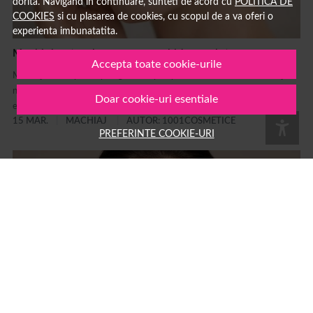
dorita. Navigand in continuare, sunteti de acord cu
POLITICA DE
COOKIES
si cu plasarea de cookies, cu scopul de a va oferi o
experienta imbunatatita.
Machiaj natural pas cu pas: ghid complet
Accepta toate cookie-urile
Machiaj natural pas cu pas: ghid complet pentru un look fresh Machiajul
natural este unul dintre cele mai populare stiluri de make-up deoarece
Doar cookie-uri esentiale
evidențiază frumusețea naturală fără să încarce tenul....
15 MAR.
MACHIAJ
AUTOR: 1001COSMETICE
PREFERINTE COOKIE-URI