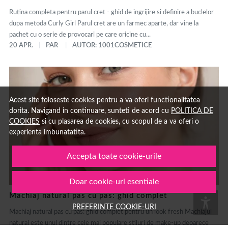
Rutina completa pentru parul cret - ghid de ingrijire si definire a buclelor
dupa metoda Curly Girl Parul cret are un farmec aparte, dar vine la
pachet cu o serie de provocari pe care oricine cu...
20 APR.
PAR
AUTOR: 1001COSMETICE
Acest site foloseste cookies pentru a va oferi functionalitatea
dorita. Navigand in continuare, sunteti de acord cu
POLITICA DE
COOKIES
si cu plasarea de cookies, cu scopul de a va oferi o
experienta imbunatatita.
Accepta toate cookie-urile
Doar cookie-uri esentiale
Machiaj natural pas cu pas: ghid complet
PREFERINTE COOKIE-URI
Machiaj natural pas cu pas: ghid complet pentru un look fresh Machiajul
natural este unul dintre cele mai populare stiluri de make-up deoarece