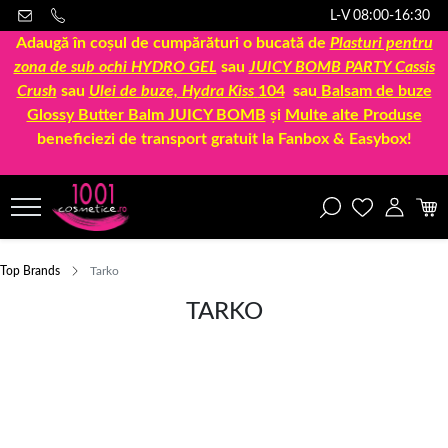
L-V 08:00-16:30
Adaugă în coșul de cumpărături o bucată de
Plasturi pentru
zona de sub ochi HYDRO GEL
sau
JUICY BOMB PARTY Cassis
Crush
sau
Ulei de buze, Hydra Kiss
104
sau
Balsam de buze
Glossy Butter Balm JUICY BOMB
și
Multe alte Produse
beneficiezi de transport gratuit la Fanbox & Easybox!
Top Brands
Tarko
TARKO