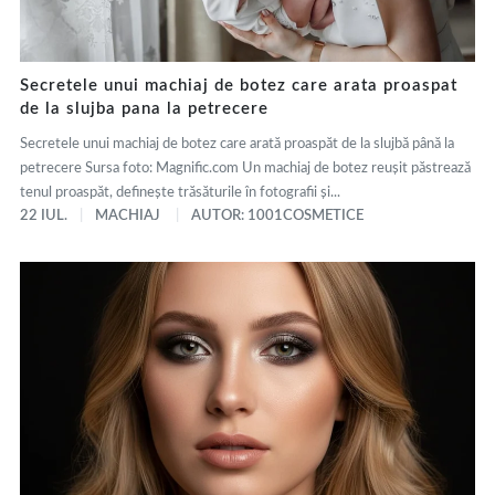
Secretele unui machiaj de botez care arata proaspat
de la slujba pana la petrecere
Secretele unui machiaj de botez care arată proaspăt de la slujbă până la
petrecere Sursa foto: Magnific.com Un machiaj de botez reușit păstrează
tenul proaspăt, definește trăsăturile în fotografii și...
22 IUL.
MACHIAJ
AUTOR: 1001COSMETICE