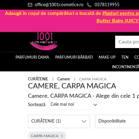
office@1001cosmetice.ro
0378119955
Adaugă în coșul de cumpărături o bucată de
Plasturi pentru
Butter Balm JUIC
PARFUMURI DAMA
PARFUMURI BĂRBAȚI
MAKE-UP
TEN
C
INCONTINENȚĂ
CURĂȚENIE
Camere
CARPA MAGICA
CAMERE, CARPA MAGICA
Camere, CARPA MAGICA - Alege din cele 1 
Sortează
CURĂȚENIE
(1)
Disponibilitate
CARPA MAGICA