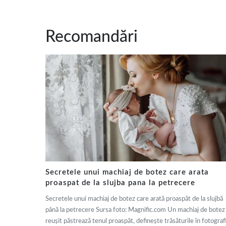
Recomandări
Secretele unui machiaj de botez care arata
proaspat de la slujba pana la petrecere
Secretele unui machiaj de botez care arată proaspăt de la slujbă
până la petrecere Sursa foto: Magnific.com Un machiaj de botez
reușit păstrează tenul proaspăt, definește trăsăturile în fotografi