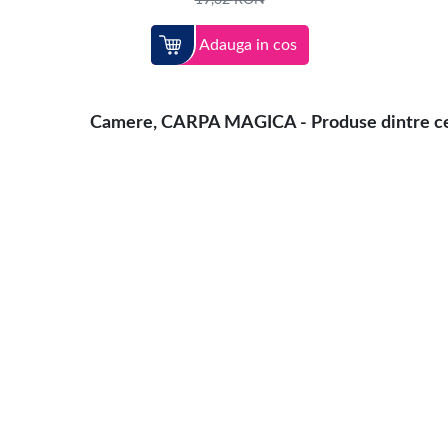
19,32
RON
Adauga in cos
Camere, CARPA MAGICA - Produse dintre cele