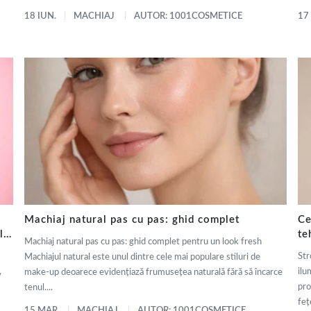
18 IUN.
MACHIAJ
AUTOR: 1001COSMETICE
17
Machiaj natural pas cu pas: ghid complet
Ce
ly
te
Machiaj natural pas cu pas: ghid complet pentru un look fresh
de
Str
Machiajul natural este unul dintre cele mai populare stiluri de
,
ilu
make-up deoarece evidențiază frumusețea naturală fără să încarce
pro
tenul....
fețe
15 MAR.
MACHIAJ
AUTOR: 1001COSMETICE