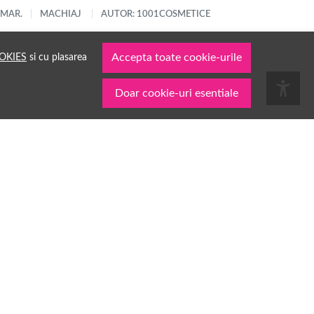
 MAR.
MACHIAJ
AUTOR: 1001COSMETICE
OKIES
si cu plasarea
Accepta toate cookie-urile
Doar cookie-uri esentiale