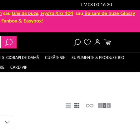
L-V 08:00-16:30
h
sau
Ulei de buze, Hydra Kiss
104
sau
Balsam de buze Glossy
la Fanbox & Easybox!
 ȘI CIORAPI DE DAMĂ
CURĂȚENIE
SUPLIMENTE & PRODUSE BIO
ERE
CARD VIP