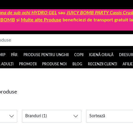
 zona de sub ochi HYDRO GEL
sau
JUICY BOMB PARTY Cassis Crus
Y BOMB
și
Multe alte Produse
beneficiezi de transport gratuit 
ORP
PĂR
PRODUSE PENTRU UNGHII
COPII
IGIENĂ ORALĂ
DRESURI
 ADULȚI
PROMOȚII
PRODUSE NOI
BLOG
RECENZII CLIENȚI
AFILI
produse
Branduri
(1)
Sortează