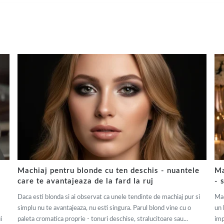
Machiaj pentru blonde cu ten deschis - nuantele
Ma
care te avantajeaza de la fard la ruj
- 
Daca esti blonda si ai observat ca unele tendinte de machiaj pur si
Mac
simplu nu te avantajeaza, nu esti singura. Parul blond vine cu o
un 
i
paleta cromatica proprie - tonuri deschise, stralucitoare sau...
imp