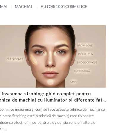
 MAI
MACHIAJ
AUTOR: 1001COSMETICE
 inseamna strobing: ghid complet pentru
hnica de machiaj cu iluminator si diferente fata
 contouring
obing: ce înseamnă și cum se face această tehnică de machiaj cu
minator Strobing este o tehnică de machiaj care folosește
duse cu efect luminos pentru a evidenția zonele înalte ale
i,...