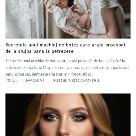
Secretele unui machiaj de botez care arata proaspat
de la slujba pana la petrecere
Secretele unui machiaj de botez care arată proaspăt de la slujbă până la
petrecere Sursa foto: Magnific.com Un machiaj de botez reușit păstrează
tenul proaspăt, definește trăsăturile în fotografii și...
22 IUL.
MACHIAJ
AUTOR: 1001COSMETICE