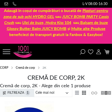
L-V 08:00-16:30
Adaugă în coșul de cumpărături o bucată de
Plasturi pentru
zona de sub ochi HYDRO GEL
sau
JUICY BOMB PARTY Cassis
Crush
sau
Ulei de buze, Hydra Kiss
104
sau
Balsam de buze
Glossy Butter Balm JUICY BOMB
și
Multe alte Produse
beneficiezi de transport gratuit la Fanbox & Easybox!
CORP
Cremă de corp
2K
CREMĂ DE CORP, 2K
Cremă de corp, 2K - Alege din cele 1 produse
FILTREAZA
1