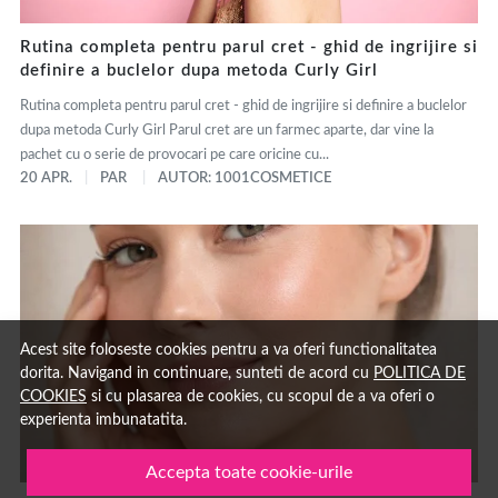
Rutina completa pentru parul cret - ghid de ingrijire si
definire a buclelor dupa metoda Curly Girl
Rutina completa pentru parul cret - ghid de ingrijire si definire a buclelor
dupa metoda Curly Girl Parul cret are un farmec aparte, dar vine la
pachet cu o serie de provocari pe care oricine cu...
20 APR.
PAR
AUTOR: 1001COSMETICE
Acest site foloseste cookies pentru a va oferi functionalitatea
dorita. Navigand in continuare, sunteti de acord cu
POLITICA DE
COOKIES
si cu plasarea de cookies, cu scopul de a va oferi o
experienta imbunatatita.
Accepta toate cookie-urile