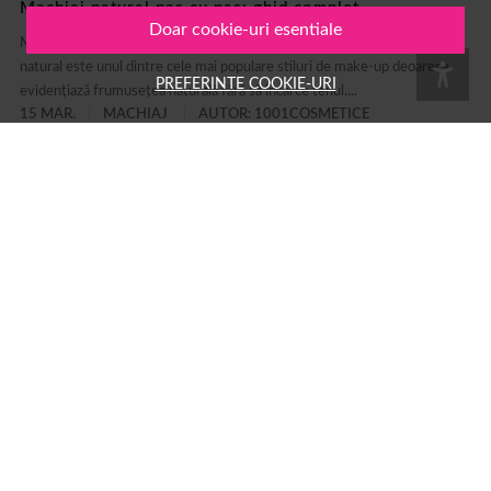
Machiaj natural pas cu pas: ghid complet
Doar cookie-uri esentiale
Machiaj natural pas cu pas: ghid complet pentru un look fresh Machiajul
natural este unul dintre cele mai populare stiluri de make-up deoarece
PREFERINTE COOKIE-URI
evidențiază frumusețea naturală fără să încarce tenul....
15 MAR.
MACHIAJ
AUTOR: 1001COSMETICE
Ce inseamna strobing: ghid complet pentru tehnica de
machiaj cu iluminator si diferente fata de contouring