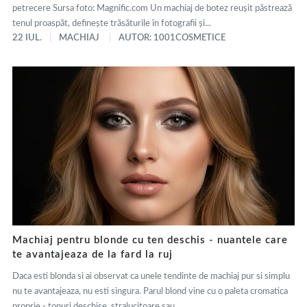
petrecere Sursa foto: Magnific.com Un machiaj de botez reușit păstrează
tenul proaspăt, definește trăsăturile în fotografii și...
22 IUL.
MACHIAJ
AUTOR: 1001COSMETICE
Machiaj pentru blonde cu ten deschis - nuantele care
te avantajeaza de la fard la ruj
Daca esti blonda si ai observat ca unele tendinte de machiaj pur si simplu
nu te avantajeaza, nu esti singura. Parul blond vine cu o paleta cromatica
proprie - tonuri deschise, stralucitoare sau...