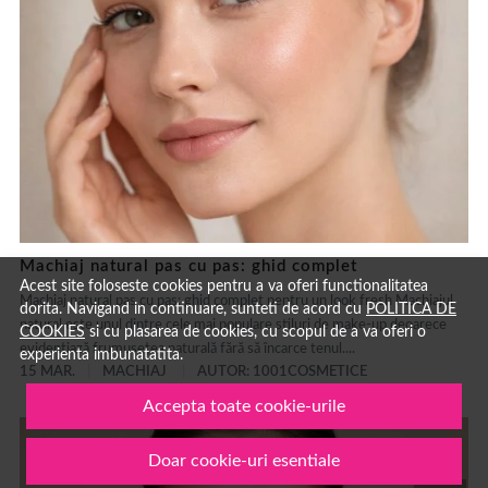
Machiaj natural pas cu pas: ghid complet
Acest site foloseste cookies pentru a va oferi functionalitatea
Machiaj natural pas cu pas: ghid complet pentru un look fresh Machiajul
dorita. Navigand in continuare, sunteti de acord cu
POLITICA DE
natural este unul dintre cele mai populare stiluri de make-up deoarece
COOKIES
si cu plasarea de cookies, cu scopul de a va oferi o
evidențiază frumusețea naturală fără să încarce tenul....
experienta imbunatatita.
15 MAR.
MACHIAJ
AUTOR: 1001COSMETICE
Accepta toate cookie-urile
Doar cookie-uri esentiale