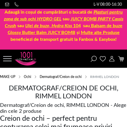
L-V 08:00-16:30
Adaugă în coșul de cumpărături o bucată de
Plasturi pentru
zona de sub ochi HYDRO GEL
sau
JUICY BOMB PARTY Cassis
Crush
sau
Ulei de buze, Hydra Kiss
104
sau
Balsam de buze
Glossy Butter Balm JUICY BOMB
și
Multe alte Produse
beneficiezi de transport gratuit la Fanbox & Easybox!
MAKE-UP
Ochi
Dermatograf/Creion de ochi
RIMMEL LONDON
DERMATOGRAF/CREION DE OCHI,
RIMMEL LONDON
Dermatograf/Creion de ochi, RIMMEL LONDON - Alege
din cele 2 produse
Creion de ochi – perfect pentru