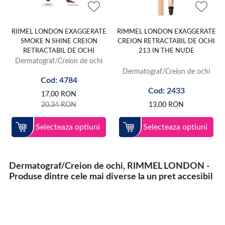
Creionul de ochi este disponibil in diferite culori, tipuri si texturi, si este
aplicat de-a lungul liniei genelor de sus sau de jos ori pe pleoape. Pentru
RIIMEL LONDON EXAGGERATE
RIMMEL LONDON EXAGGERATE
a-ti completa machiajul, ai posibilitatea de a selecta din catalogul vast de
SMOKE N SHINE CREION
CREION RETRACTABIL DE OCHI
produse disponibil pe 1001cosmetice.ro, site-ul unde
RETRACTABIL DE OCHI
213 IN THE NUDE
gasesti
rimel/mascara
perfect pentru tine, creion dermatograf retractabil
Dermatograf/Creion de ochi
si rezistent la apa,
fard de obraz
care sa puna in valoare trasaturile fetei
tale, dar si numeroase alte articole.
Dermatograf/Creion de ochi
Cod: 4784
Alege cu incredere dintre produsele de pe site pentru a realiza un machiaj
Cod: 2433
17,00
RON
unic si durabil.
20,34
RON
13,00
RON
Nu uita sa optezi si pentru un
creion de buze
si unul dintre
rujurile
de
diferite culori, eventual asortandu-le cu noul tau dermatograf rezistent la
Selecteaza optiuni
Selecteaza optiuni
apa.
Dermatograf/Creion de ochi, RIMMEL LONDON -
Produse dintre cele mai diverse la un pret accesibil