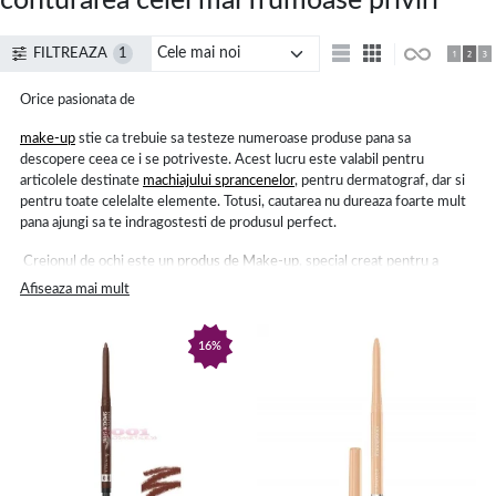
conturarea celei mai frumoase priviri
FILTREAZA
1
Orice pasionata de
make-up
stie ca trebuie sa testeze numeroase produse pana sa
descopere ceea ce i se potriveste. Acest lucru este valabil pentru
articolele destinate
machiajului sprancenelor
, pentru dermatograf, dar si
pentru toate celelalte elemente. Totusi, cautarea nu dureaza foarte mult
pana ajungi sa te indragostesti de produsul perfect.
Creionul de ochi este un
produs de Make-up
, special creat pentru a
contura linia pleoapelor si pentru a accentua frumusetea ochilor. Desigur,
Afiseaza mai mult
mai intai este nevoie sa se aplice o
baza de machiaj
sau un
fond de ten
potrivit nuantei pielii, apoi un strat de
fard de pleoape
, iar ulterior, poti
folosi un creion de ochi waterproof, care sa asigure un look rezistent pe
16%
toata durata zilei.
Creion dermatograf – ajutorul tau pentru
un look realizat cu precizie