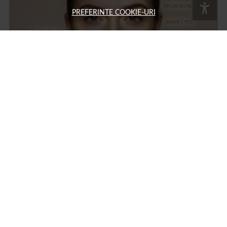
PREFERINTE COOKIE-URI
Ce inseamna strobing: ghid complet pentru tehnica de
machiaj cu iluminator si diferente fata de contouring
Strobing: ce înseamnă și cum se face această tehnică de machiaj cu
iluminator Strobing este o tehnică de machiaj care folosește produse cu
efect luminos pentru a evidenția zonele înalte ale feței,...
15 MAR.
MACHIAJ
AUTOR: 1001COSMETICE