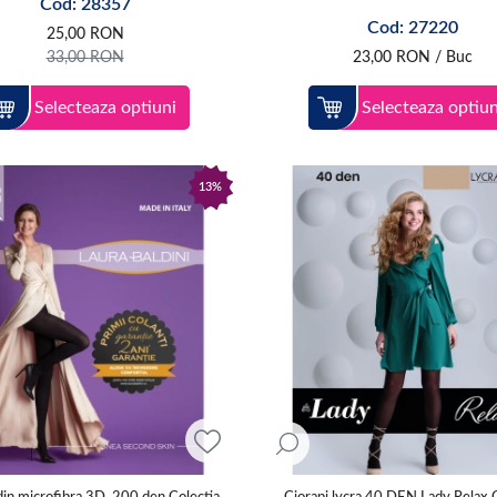
Cod: 28357
Cod: 27220
25,00
RON
33,00
RON
23,00
RON
/ Buc
Selecteaza optiuni
Selecteaza optiun
13%