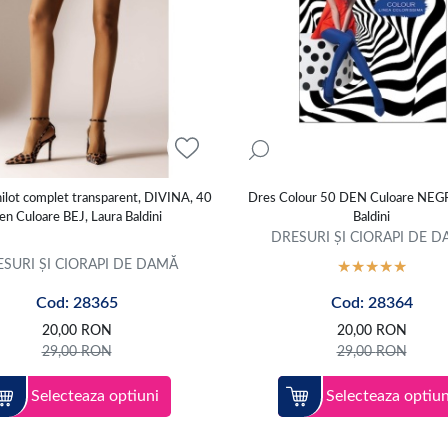
hilot complet transparent, DIVINA, 40
Dres Colour 50 DEN Culoare NEG
en Culoare BEJ, Laura Baldini
Baldini
DRESURI ȘI CIORAPI DE 
SURI ȘI CIORAPI DE DAMĂ
Cod: 28365
Cod: 28364
20,00
RON
20,00
RON
29,00
RON
29,00
RON
Selecteaza optiuni
Selecteaza optiun