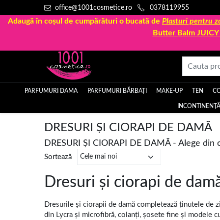
office@1001cosmetice.ro
0378119955
Adaugă în coșul de cumpărături o bucată de
Plasturi pentru
Butter Balm JUIC
PARFUMURI DAMA
PARFUMURI BĂRBAȚI
MAKE-UP
TEN
C
INCONTINENȚĂ
DRESURI ȘI CIORAPI DE DAMĂ
DRESURI ȘI CIORAPI DE DAMĂ - Alege din c
Sortează
Dresuri și ciorapi de damă
Dresurile și ciorapii de damă completează ținutele de zi,
din Lycra și microfibră, colanți, șosete fine și modele c