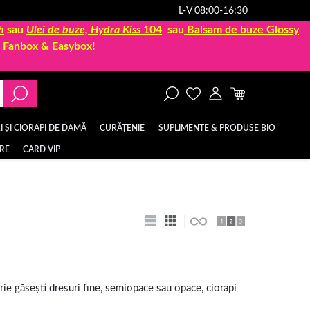
L-V 08:00-16:30
h
sau
Ulei de buze, Hydra Kiss
104
sau
Balsam de buze Glossy
la Fanbox & Easybox!
 ȘI CIORAPI DE DAMĂ
CURĂȚENIE
SUPLIMENTE & PRODUSE BIO
ERE
CARD VIP
orie găsești dresuri fine, semiopace sau opace, ciorapi