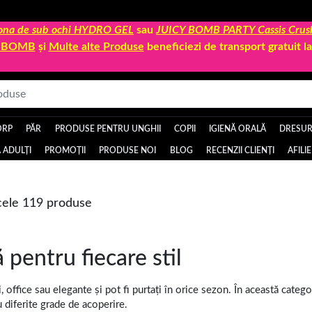
 zona de sub ochi HYDRO GEL
sau
JUICY BOMB PARTY Cassis Crus
Y BOMB
și
Multe alte Produse
beneficiezi de transport gratuit 
ORP
PĂR
PRODUSE PENTRU UNGHII
COPII
IGIENĂ ORALĂ
DRESURI
 ADULȚI
PROMOȚII
PRODUSE NOI
BLOG
RECENZII CLIENȚI
AFILI
ele 119 produse
 pentru fiecare stil
 office sau elegante și pot fi purtați în orice sezon. În această categ
u diferite grade de acoperire.