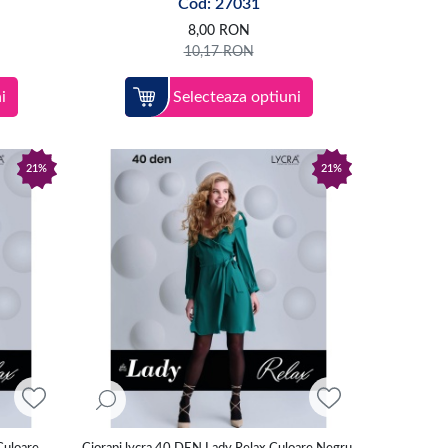
Cod: 27031
8,00
RON
10,17
RON
i
Selecteaza optiuni
21%
21%