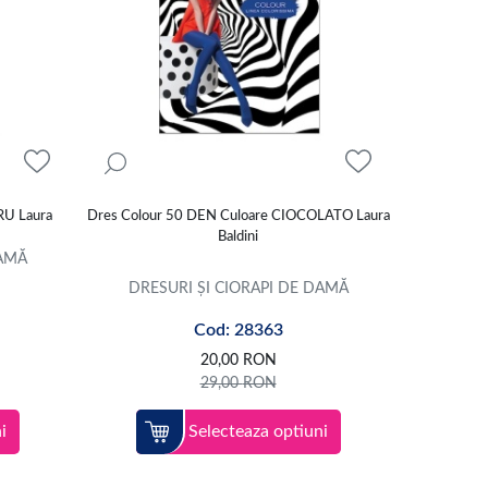
RU Laura
Dres Colour 50 DEN Culoare CIOCOLATO Laura
Baldini
DAMĂ
DRESURI ȘI CIORAPI DE DAMĂ
Cod: 28363
20,00
RON
29,00
RON
i
Selecteaza optiuni