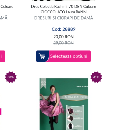
 Culoare
Dres Colectia Kashmir 70 DEN Culoare
CIOCCOLATO Laura Baldini
DAMĂ
DRESURI ȘI CIORAPI DE DAMĂ
Cod: 28889
20,00
RON
29,00
RON
i
Selecteaza optiuni
38%
31%