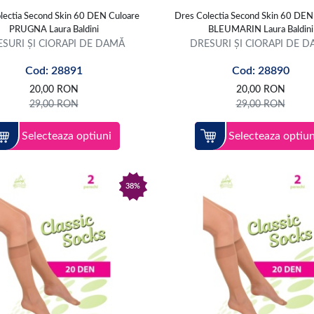
lectia Second Skin 60 DEN Culoare
Dres Colectia Second Skin 60 DEN
PRUGNA Laura Baldini
BLEUMARIN Laura Baldini
SURI ȘI CIORAPI DE DAMĂ
DRESURI ȘI CIORAPI DE 
Cod: 28891
Cod: 28890
20,00
RON
20,00
RON
29,00
RON
29,00
RON
Selecteaza optiuni
Selecteaza optiun
38%