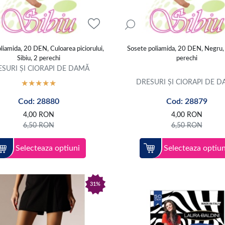
liamida, 20 DEN, Culoarea piciorului,
Sosete poliamida, 20 DEN, Negru, 
Sibiu, 2 perechi
perechi
SURI ȘI CIORAPI DE DAMĂ
DRESURI ȘI CIORAPI DE 
Cod: 28880
Cod: 28879
4,00
RON
4,00
RON
6,50
RON
6,50
RON
Selecteaza optiuni
Selecteaza optiun
31%