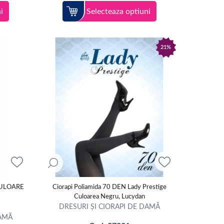
i
Selecteaza optiuni
21%
ULOARE
Ciorapi Poliamida 70 DEN Lady Prestige
Culoarea Negru, Lucydan
DRESURI ȘI CIORAPI DE DAMĂ
DAMĂ