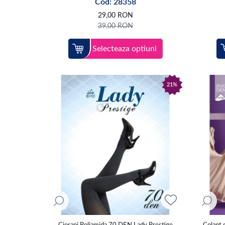
Cod: 28358
29,00
RON
39,00
RON
Selecteaza optiuni
21%