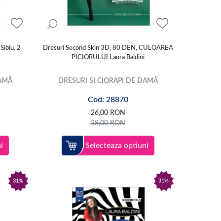
Sibiu, 2
Dresuri Second Skin 3D, 80 DEN, CULOAREA
PICIORULUI Laura Baldini
DAMĂ
DRESURI ȘI CIORAPI DE DAMĂ
Cod: 28870
26,00
RON
38,00
RON
i
Selecteaza optiuni
31%
31%