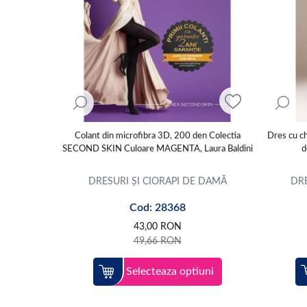
Colant din microfibra 3D, 200 den Colectia
Dres cu c
SECOND SKIN Culoare MAGENTA, Laura Baldini
d
DRESURI ȘI CIORAPI DE DAMĂ
DRE
Cod: 28368
43,00
RON
49,66
RON
Selecteaza optiuni