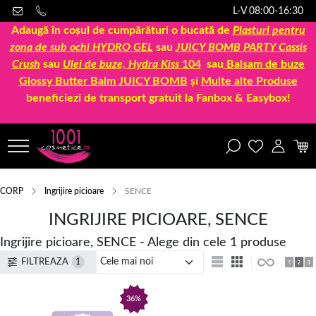
L-V 08:00-16:30
Adaugă în coșul de cumpărături o bucată de
Plasturi pentru
zona de sub ochi HYDRO GEL
sau
JUICY BOMB PARTY Cassis
Crush
sau
Ulei de buze, Hydra Kiss
104
sau
Balsam de buze
Glossy Butter Balm JUICY BOMB
și
Multe alte Produse
beneficiezi de transport gratuit la Fanbox & Easybox!
CORP
Ingrijire picioare
SENCE
INGRIJIRE PICIOARE, SENCE
Ingrijire picioare, SENCE - Alege din cele 1 produse
FILTREAZA
1
36%