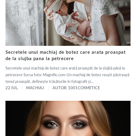
Secretele unui machiaj de botez care arata proaspat
de la slujba pana la petrecere
Secretele unui machiaj de botez care arată proaspăt de la slujbă până la
petrecere Sursa foto: Magnific.com Un machiaj de botez reușit păstrează
tenul proaspăt, definește trăsăturile în fotografii și...
22 IUL.
MACHIAJ
AUTOR: 1001COSMETICE